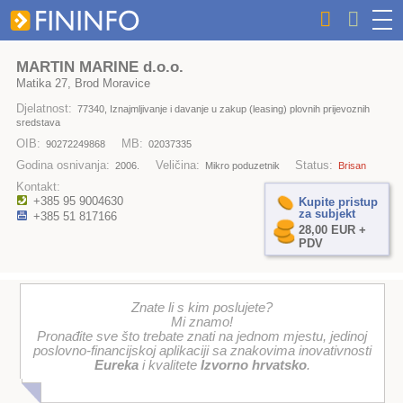
MARTIN MARINE d.o.o.
Matika 27, Brod Moravice
Djelatnost:
77340, Iznajmljivanje i davanje u zakup (leasing) plovnih prijevoznih
sredstava
OIB:
MB:
90272249868
02037335
Godina osnivanja:
Veličina:
Status:
2006.
Mikro poduzetnik
Brisan
Kontakt:
+385 95 9004630
Kupite pristup
za subjekt
+385 51 817166
28,00 EUR +
PDV
Znate li s kim poslujete?
Mi znamo!
Pronađite sve što trebate znati na jednom mjestu, jedinoj
poslovno-financijskoj aplikaciji sa znakovima inovativnosti
Eureka
i kvalitete
Izvorno hrvatsko
.