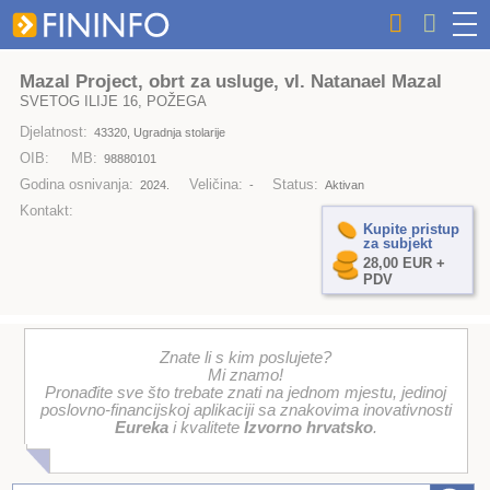
Mazal Project, obrt za usluge, vl. Natanael Mazal
SVETOG ILIJE 16, POŽEGA
Djelatnost:
43320, Ugradnja stolarije
OIB:
MB:
98880101
Godina osnivanja:
Veličina:
Status:
2024.
-
Aktivan
Kontakt:
Kupite pristup
za subjekt
28,00 EUR +
PDV
Znate li s kim poslujete?
Mi znamo!
Pronađite sve što trebate znati na jednom mjestu, jedinoj
poslovno-financijskoj aplikaciji sa znakovima inovativnosti
Eureka
i kvalitete
Izvorno hrvatsko
.