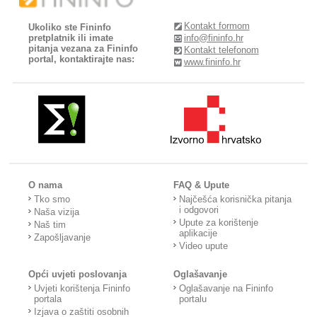
Kontakt formom
Ukoliko ste Fininfo
pretplatnik ili imate
info@fininfo.hr
pitanja vezana za Fininfo
Kontakt telefonom
portal, kontaktirajte nas:
www.fininfo.hr
O nama
FAQ & Upute
Tko smo
Najčešća korisnička pitanja
i odgovori
Naša vizija
Upute za korištenje
Naš tim
aplikacije
Zapošljavanje
Video upute
Opći uvjeti poslovanja
Oglašavanje
Uvjeti korištenja Fininfo
Oglašavanje na Fininfo
portala
portalu
Izjava o zaštiti osobnih