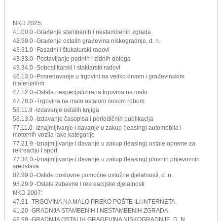
NKD 2025:
41.00.0 -Građenje stambenih i nestambenih zgrada
42.99.0 -Građenje ostalih građevina niskogradnje, d. n.
43.31.0 -Fasadni i štukaturski radovi
43.33.0 -Postavljanje podnih i zidnih obloga
43.34.0 -Soboslikarski i staklarski radovi
46.13.0 -Posredovanje u trgovini na veliko drvom i građevinskim
materijalom
47.12.0 -Ostala nespecijalizirana trgovina na malo
47.78.0 -Trgovina na malo ostalom novom robom
58.11.9 -Izdavanje ostalih knjiga
58.13.0 -Izdavanje časopisa i periodičnih publikacija
77.11.0 -Iznajmljivanje i davanje u zakup (leasing) automobila i
motornih vozila lake kategorije
77.21.9 -Iznajmljivanje i davanje u zakup (leasing) ostale opreme za
rekreaciju i sport
77.34.0 -Iznajmljivanje i davanje u zakup (leasing) plovnih prijevoznih
sredstava
82.99.0 -Ostale poslovne pomoćne uslužne djelatnosti, d. n.
93.29.9 -Ostale zabavne i rekreacijske djelatnosti
NKD 2007:
47.91 -TRGOVINA NA MALO PREKO POŠTE ILI INTERNETA
41.20 -GRADNJA STAMBENIH I NESTAMBENIH ZGRADA
42.99 -GRADNJA OSTALIH GRAĐEVINA NISKOGRADNJE, D. N.