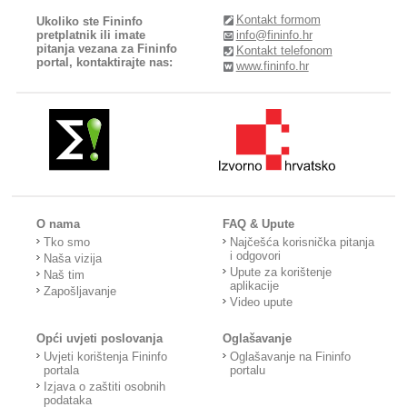
Kontakt formom
Ukoliko ste Fininfo
pretplatnik ili imate
info@fininfo.hr
pitanja vezana za Fininfo
Kontakt telefonom
portal, kontaktirajte nas:
www.fininfo.hr
O nama
FAQ & Upute
Tko smo
Najčešća korisnička pitanja
i odgovori
Naša vizija
Upute za korištenje
Naš tim
aplikacije
Zapošljavanje
Video upute
Opći uvjeti poslovanja
Oglašavanje
Uvjeti korištenja Fininfo
Oglašavanje na Fininfo
portala
portalu
Izjava o zaštiti osobnih
podataka