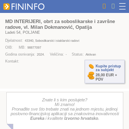
MD INTERIJERI, obrt za soboslikarske i završne
radove, vl. Milan Dokmanović, Opatija
Ladeti 54, POLJANE
Djelatnost:
43340, Soboslikarski i staklarski radovi
OIB:
MB:
98877097
Godina osnivanja:
Veličina:
Status:
2024.
-
Aktivan
Kontakt:
Kupite pristup
za subjekt
28,00 EUR +
PDV
Znate li s kim poslujete?
Mi znamo!
Pronađite sve što trebate znati na jednom mjestu, jedinoj
poslovno-financijskoj aplikaciji sa znakovima inovativnosti
Eureka
i kvalitete
Izvorno hrvatsko
.