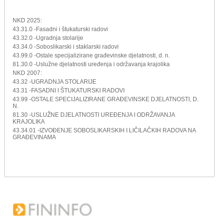
NKD 2025:
43.31.0 -Fasadni i štukaturski radovi
43.32.0 -Ugradnja stolarije
43.34.0 -Soboslikarski i staklarski radovi
43.99.0 -Ostale specijalizirane građevinske djelatnosti, d. n.
81.30.0 -Uslužne djelatnosti uređenja i održavanja krajolika
NKD 2007:
43.32 -UGRADNJA STOLARIJE
43.31 -FASADNI I ŠTUKATURSKI RADOVI
43.99 -OSTALE SPECIJALIZIRANE GRAĐEVINSKE DJELATNOSTI, D.
N.
81.30 -USLUŽNE DJELATNOSTI UREĐENJA I ODRŽAVANJA
KRAJOLIKA
43.34.01 -IZVOĐENJE SOBOSLIKARSKIH I LIČILAČKIH RADOVA NA
GRAĐEVINAMA