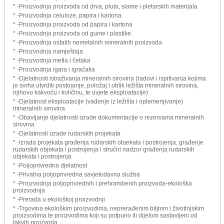
* -Proizvodnja proizvoda od drva, pluta, slame i pletarskih materijala
* -Proizvodnja celuloze, papira i kartona
* -Proizvodnja proizvoda od papira i kartona
* -Proizvodnja proizvoda od gume i plastike
* -Proizvodnja ostalih nemetalnih mineralnih proizvoda
* -Proizvodnja namještaja
* -Proizvodnja metla i četaka
* -Proizvodnja igara i igračaka
* -Djelatnosti istraživanja mineralnih sirovina (radovi i ispitivanja kojima
je svrha utvrditi postojanje, položaj i oblik ležišta mineralnih sirovina,
njihovu kakvoću i količinu, te uvjete eksploatacije)
* -Djelatnost eksploatacije (vađenje iz ležišta i oplemenjivanje)
mineralnih sirovina
* -Obavljanje djelatnosti izrade dokumentacije o rezervama mineralnih
sirovina
* -Djelatnosti izrade rudarskih projekata
* -Izrada projekata građenja rudarskih objekata i postrojenja, građenje
rudarskih objekata i postrojenja i stručni nadzor građenja rudarskih
objekata i postrojenja
* -Poljoprivredna djelatnost
* -Privatna poljoprivredna savjetodavna služba
* -Proizvodnja poljoprivrednih i prehrambenih proizvoda-ekološka
proizvodnja
* -Prerada u ekološkoj proizvodnji
* -Trgovina ekološkim proizvodima, neprerađenim biljnim i životinjskim
proizvodima te proizvodima koji su potpuno ili dijelom sastavljeni od
takvih proizvoda