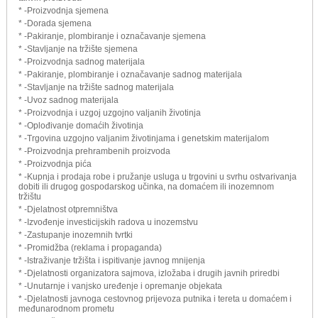
* -Proizvodnja sjemena
* -Dorada sjemena
* -Pakiranje, plombiranje i označavanje sjemena
* -Stavljanje na tržište sjemena
* -Proizvodnja sadnog materijala
* -Pakiranje, plombiranje i označavanje sadnog materijala
* -Stavljanje na tržište sadnog materijala
* -Uvoz sadnog materijala
* -Proizvodnja i uzgoj uzgojno valjanih životinja
* -Oplođivanje domaćih životinja
* -Trgovina uzgojno valjanim životinjama i genetskim materijalom
* -Proizvodnja prehrambenih proizvoda
* -Proizvodnja pića
* -Kupnja i prodaja robe i pružanje usluga u trgovini u svrhu ostvarivanja
dobiti ili drugog gospodarskog učinka, na domaćem ili inozemnom
tržištu
* -Djelatnost otpremništva
* -Izvođenje investicijskih radova u inozemstvu
* -Zastupanje inozemnih tvrtki
* -Promidžba (reklama i propaganda)
* -Istraživanje tržišta i ispitivanje javnog mnijenja
* -Djelatnosti organizatora sajmova, izložaba i drugih javnih priredbi
* -Unutarnje i vanjsko uređenje i opremanje objekata
* -Djelatnosti javnoga cestovnog prijevoza putnika i tereta u domaćem i
međunarodnom prometu