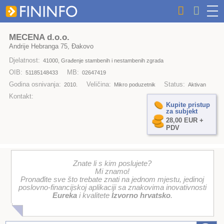
MECENA d.o.o.
Andrije Hebranga 75, Đakovo
Djelatnost:
41000, Građenje stambenih i nestambenih zgrada
OIB:
MB:
51185148433
02647419
Godina osnivanja:
Veličina:
Status:
2010.
Mikro poduzetnik
Aktivan
Kontakt:
Kupite pristup
za subjekt
28,00 EUR +
PDV
Znate li s kim poslujete?
Mi znamo!
Pronađite sve što trebate znati na jednom mjestu, jedinoj
poslovno-financijskoj aplikaciji sa znakovima inovativnosti
Eureka
i kvalitete
Izvorno hrvatsko
.