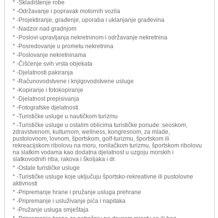
* -Skladištenje robe
* -Održavanje i popravak motornih vozila
* -Projektiranje, građenje, uporaba i uklanjanje građevina
* -Nadzor nad gradnjom
* -Poslovi upravljanja nekretninom i održavanje nekretnina
* -Posredovanje u prometu nekretnina
* -Poslovanje nekretninama
* -Čišćenje svih vrsta objekata
* -Djelatnosti pakiranja
* -Računovodstvene i knjigovodstvene usluge
* -Kopiranje i fotokopiranje
* -Djelatnost prepisivanja
* -Fotografske djelatnosti
* -Turističke usluge u nautičkom turizmu
* -Turističke usluge u ostalim oblicima turističke ponude: seoskom,
zdravstvenom, kulturnom, wellness, kongresnom, za mlade,
pustolovnom, lovnom, športskom, golf-turizmu, športskom ili
rekreacijskom ribolovu na moru, ronilačkom turizmu, športskom ribolovu
na slatkim vodama kao dodatna djelatnost u uzgoju morskih i
slatkovodnih riba, rakova i školjaka i dr.
* -Ostale turističke usluge
* -Turističke usluge koje uključuju športsko-rekreativne ili pustolovne
aktivnosti
* -Pripremanje hrane i pružanje usluga prehrane
* -Pripremanje i usluživanje pića i napitaka
* -Pružanje usluga smještaja