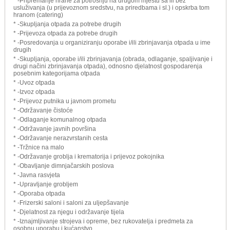
* -Pripremanje hrane za potrošnju na drugom mjestu sa ili bez
usluživanja (u prijevoznom sredstvu, na priredbama i sl.) i opskrba tom
hranom (catering)
* -Skupljanja otpada za potrebe drugih
* -Prijevoza otpada za potrebe drugih
* -Posredovanja u organiziranju oporabe i/ili zbrinjavanja otpada u ime
drugih
* -Skupljanja, oporabe i/ili zbrinjavanja (obrada, odlaganje, spaljivanje i
drugi načini zbrinjavanja otpada), odnosno djelatnost gospodarenja
posebnim kategorijama otpada
* -Uvoz otpada
* -Izvoz otpada
* -Prijevoz putnika u javnom prometu
* -Održavanje čistoće
* -Odlaganje komunalnog otpada
* -Održavanje javnih površina
* -Održavanje nerazvrstanih cesta
* -Tržnice na malo
* -Održavanje groblja i krematorija i prijevoz pokojnika
* -Obavljanje dimnjačarskih poslova
* -Javna rasvjeta
* -Upravljanje grobljem
* -Oporaba otpada
* -Frizerski saloni i saloni za uljepšavanje
* -Djelatnost za njegu i održavanje tijela
* -Iznajmljivanje strojeva i opreme, bez rukovatelja i predmeta za
osobnu uporabu i kućanstvo