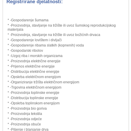
Registrirane djelatnosti:
* -Gospodarenje šumama
* -Proizvodnja, stavljanje na tržište ili uvoz šumskog reprodukcijskog
materijala
* -Proizvodnja, stavljanje na tržište ili uvoz božićnih drvaca
* -Gospodarenje lovištem i divljači
* -Gospodarenje ribama slatkih (kopnenih) voda
* -Gospodarski ribolov
* -Uzgoj riba i morskih organizama
* -Proizvodnja električne energije
* -Prijenos električne energije
* -Distribucija električne energije
* -Opskrba električnom energijom
* -Organiziranje tržišta električnom energijom
* -Trgovina električnom energijom
* -Proizvodnja toplinske energije
* -Distribucija toplinske energije
* -Opskrba toplinskom energijom
* -Proizvodnja bio goriva
* -Proizvodnja tekstila
* -Proizvodnja odjeće
* -Proizvodnja obuće
* -Piljenje i blanjanje drva