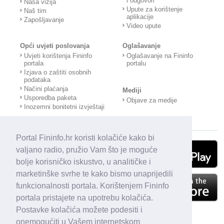
i odgovori
Naša vizija
Upute za korištenje
Naš tim
aplikacije
Zapošljavanje
Video upute
Opći uvjeti poslovanja
Oglašavanje
Uvjeti korištenja Fininfo
Oglašavanje na Fininfo
portala
portalu
Izjava o zaštiti osobnih
podataka
Načini plaćanja
Mediji
Usporedba paketa
Objave za medije
Inozemni bonitetni izvještaji
Portal Fininfo.hr koristi kolačiće kako bi
valjano radio, pružio Vam što je moguće
bolje korisničko iskustvo, u analitičke i
marketinške svrhe te kako bismo unaprijedili
funkcionalnosti portala. Korištenjem Fininfo
portala pristajete na upotrebu kolačića.
Postavke kolačića možete podesiti i
onemogućiti u Vašem internetskom