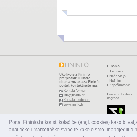
...
O nama
Tko smo
Ukoliko ste Fininfo
Naša vizija
pretplatnik ili imate
Naš tim
pitanja vezana za Fininfo
Zapošljavanje
portal, kontaktirajte nas:
Kontakt formom
Ponosni dobitnici
info@fininfo.hr
nagrada:
Kontakt telefonom
www.fininfo.hr
© 2026,
El koncept d.o.o.
Portal Fininfo.hr koristi kolačiće (engl. cookies) kako bi val
Sva prava pridržana.
analitičke i marketinške svrhe te kako bismo unaprijedili fu