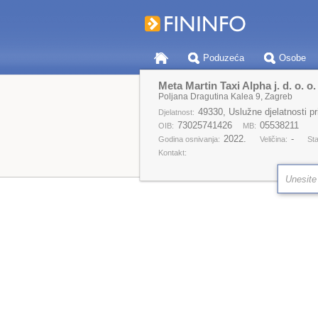
Poduzeća
Osobe
Meta Martin Taxi Alpha j. d. o. o.
Poljana Dragutina Kalea 9, Zagreb
49330, Uslužne djelatnosti p
Djelatnost:
73025741426
05538211
OIB:
MB:
2022.
-
Godina osnivanja:
Veličina:
Sta
Kontakt: