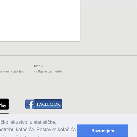
Mediji
a Fininfo portalu
Objave za medije
čko iskustvo, u statističke,
upotrebu kolačića. Postavke kolačića
Razumijem