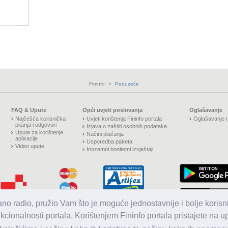
Fininfo
>
Poduzeće
FAQ & Upute
Opći uvjeti poslovanja
Oglašavanje
Najčešća korisnička
Uvjeti korištenja Fininfo portala
Oglašavanje n
pitanja i odgovori
Izjava o zaštiti osobnih podataka
Upute za korištenje
Načini plaćanja
aplikacije
Usporedba paketa
Video upute
Inozemni bonitetni izvještaji
jano radio, pružio Vam što je moguće jednostavnije i bolje korisni
nkcionalnosti portala. Korištenjem Fininfo portala pristajete na 