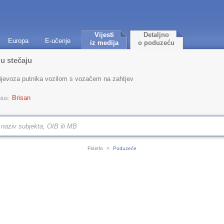
Vijesti
Detaljno
Europa
E-učenje
iz medija
o poduzeću
 u stečaju
rijevoza putnika vozilom s vozačem na zahtjev
Brisan
tus:
Fininfo
>
Poduzeće