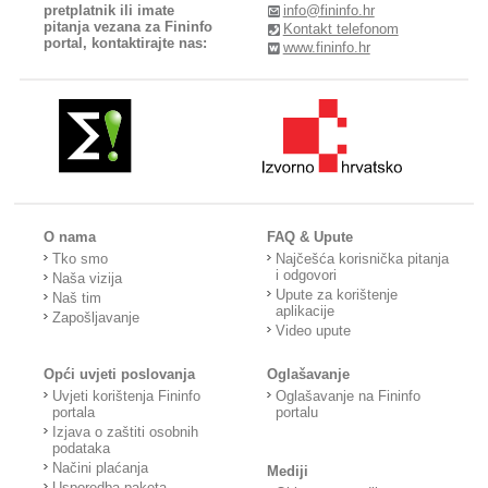
pretplatnik ili imate
info@fininfo.hr
pitanja vezana za Fininfo
Kontakt telefonom
portal, kontaktirajte nas:
www.fininfo.hr
O nama
FAQ & Upute
Tko smo
Najčešća korisnička pitanja
i odgovori
Naša vizija
Upute za korištenje
Naš tim
aplikacije
Zapošljavanje
Video upute
Opći uvjeti poslovanja
Oglašavanje
Uvjeti korištenja Fininfo
Oglašavanje na Fininfo
portala
portalu
Izjava o zaštiti osobnih
podataka
Načini plaćanja
Mediji
Usporedba paketa