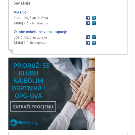
Sadašnje
Vlasnici
Josip Ilić
,
član društva
Matej Ilić
,
član društva
Osobe ovlaštene za zastupanje
Josip Ilić
,
član uprave
Matej Ilić
,
član uprave