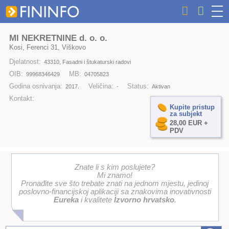
MI NEKRETNINE d. o. o.
Kosi, Ferenci 31, Viškovo
Djelatnost:
43310, Fasadni i štukaturski radovi
OIB:
MB:
99968346429
04705823
Godina osnivanja:
Veličina:
Status:
2017.
-
Aktivan
Kontakt:
Kupite pristup
za subjekt
28,00 EUR +
PDV
Znate li s kim poslujete?
Mi znamo!
Pronađite sve što trebate znati na jednom mjestu, jedinoj
poslovno-financijskoj aplikaciji sa znakovima inovativnosti
Eureka
i kvalitete
Izvorno hrvatsko
.