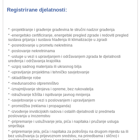
Registrirane djelatnosti:
* -projektiranje i građenje građevina te stručni nadzor građenja
* -energetsko certificiranje, energetski pregled zgrade i redoviti pregled
sustava grijanja i sustava hlađenja ili klimatizacije u zgradi
* -posredovanje u prometu nekretnina
* -poslovanje nekretninama
* -usluge u vezi s upravljanjem i održavanjem zgrada te djelatnosti
uređenja i održavanja krajolika
* -uzgoj sadnog materijala ili ukrasnog bilja
* -upravljanje projektima i tehničko savjetovanje
* -skladištenje robe
* -međunarodno otpremništvo
* -iznajmljivanje strojeva i opreme, bez rukovatelja
* -istraživanje tržišta i ispitivanje javnog mnijenja
* -savjetovanje u vezi s poslovanjem i upravljanjem
* -promidžba (reklama i propaganda)
* -izvođenje invsticijskih radova i ostalih djelatnosti iz predmeta
poslovanja u inozemstvu
* -pripremanje i usluživanje jela, pića i napitaka i pružanje usluga
smještaja
* -pripremanje jela, pića i napitaka za potrošnju na drugom mjestu sa ili
bez usluživanja (u prijevoznom sredstvu, na priredbama i slično) i