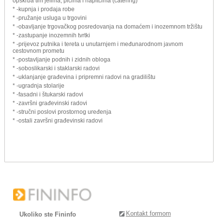
opskrba tim jelima, pićima i napitcima (catering)
* -kupnja i prodaja robe
* -pružanje usluga u trgovini
* -obavljanje trgovačkog posredovanja na domaćem i inozemnom tržištu
* -zastupanje inozemnih tvrtki
* -prijevoz putnika i tereta u unutarnjem i međunarodnom javnom
cestovnom prometu
* -postavljanje podnih i zidnih obloga
* -soboslikarski i staklarski radovi
* -uklanjanje građevina i pripremni radovi na gradilištu
* -ugradnja stolarije
* -fasadni i štukarski radovi
* -završni građevinski radovi
* -stručni poslovi prostornog uređenja
* -ostali završni građevinski radovi
Kontakt formom
Ukoliko ste Fininfo