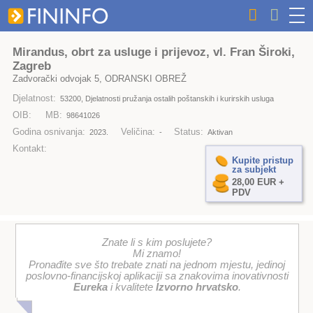
Mirandus, obrt za usluge i prijevoz, vl. Fran Široki,
Zagreb
Zadvorački odvojak 5, ODRANSKI OBREŽ
Djelatnost:
53200, Djelatnosti pružanja ostalih poštanskih i kurirskih usluga
OIB:
MB:
98641026
Godina osnivanja:
Veličina:
Status:
2023.
-
Aktivan
Kontakt:
Kupite pristup
za subjekt
28,00 EUR +
PDV
Znate li s kim poslujete?
Mi znamo!
Pronađite sve što trebate znati na jednom mjestu, jedinoj
poslovno-financijskoj aplikaciji sa znakovima inovativnosti
Eureka
i kvalitete
Izvorno hrvatsko
.