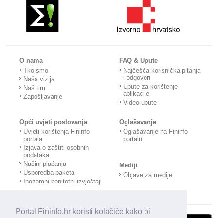
O nama
FAQ & Upute
Tko smo
Najčešća korisnička pitanja
i odgovori
Naša vizija
Upute za korištenje
Naš tim
aplikacije
Zapošljavanje
Video upute
Opći uvjeti poslovanja
Oglašavanje
Uvjeti korištenja Fininfo
Oglašavanje na Fininfo
portala
portalu
Izjava o zaštiti osobnih
podataka
Načini plaćanja
Mediji
Usporedba paketa
Objave za medije
Inozemni bonitetni izvještaji
Portal Fininfo.hr koristi kolačiće kako bi