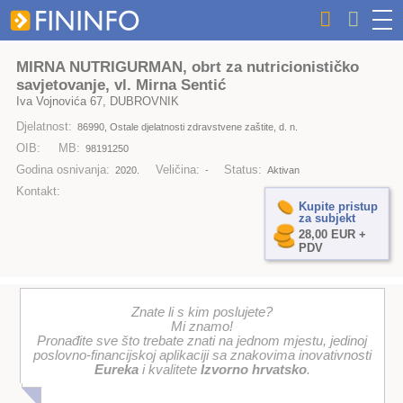
MIRNA NUTRIGURMAN, obrt za nutricionističko
savjetovanje, vl. Mirna Sentić
Iva Vojnovića 67, DUBROVNIK
Djelatnost:
86990, Ostale djelatnosti zdravstvene zaštite, d. n.
OIB:
MB:
98191250
Godina osnivanja:
Veličina:
Status:
2020.
-
Aktivan
Kontakt:
Kupite pristup
za subjekt
28,00 EUR +
PDV
Znate li s kim poslujete?
Mi znamo!
Pronađite sve što trebate znati na jednom mjestu, jedinoj
poslovno-financijskoj aplikaciji sa znakovima inovativnosti
Eureka
i kvalitete
Izvorno hrvatsko
.