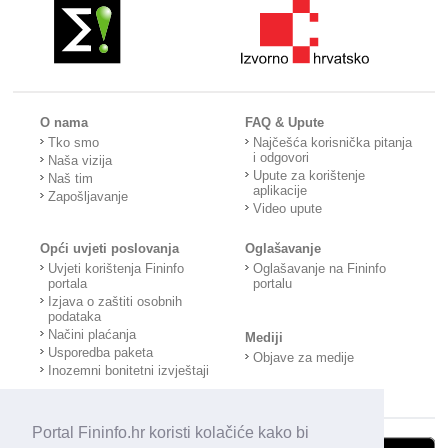
O nama
FAQ & Upute
Tko smo
Najčešća korisnička pitanja
i odgovori
Naša vizija
Upute za korištenje
Naš tim
aplikacije
Zapošljavanje
Video upute
Opći uvjeti poslovanja
Oglašavanje
Uvjeti korištenja Fininfo
Oglašavanje na Fininfo
portala
portalu
Izjava o zaštiti osobnih
podataka
Načini plaćanja
Mediji
Usporedba paketa
Objave za medije
Inozemni bonitetni izvještaji
Portal Fininfo.hr koristi kolačiće kako bi