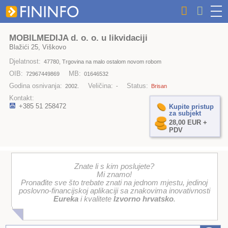
MOBILMEDIJA d. o. o. u likvidaciji
Blažići 25, Viškovo
Djelatnost:
47780, Trgovina na malo ostalom novom robom
OIB:
MB:
72967449869
01646532
Godina osnivanja:
Veličina:
Status:
2002.
-
Brisan
Kontakt:
+385 51 258472
Kupite pristup
za subjekt
28,00 EUR +
PDV
Znate li s kim poslujete?
Mi znamo!
Pronađite sve što trebate znati na jednom mjestu, jedinoj
poslovno-financijskoj aplikaciji sa znakovima inovativnosti
Eureka
i kvalitete
Izvorno hrvatsko
.