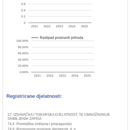
0,6
0,4
0,2
0
2021.
2022.
2023.
2024.
2025.
Rast/pad poslovnih prihoda
100,00%
80,00%
60,00%
40,00%
20,00%
0,00%
2021.
2022.
2023.
2024.
2025.
Registrirane djelatnosti:
22 -IZDAVAČKA I TISKARSKA DJELATNOST, TE UMNOŽAVANJE
SNIMLJENIH ZAPISA
74.4 -Promidžba (reklama i propaganda)
74.8 -Raznovrsne poslovne djelatnosti, d. n.