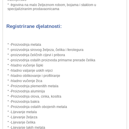
* -trgovina na malo željeznom robom, bojama i staklom u
specijaliziranim prodavaonicama
Registrirane djelatnosti:
* -Proizvodnja metala
* -proizvodnja sirovog željeza, čelika i ferolegura
* -proizvodnja čeličnih cijevi i pribora
* -proizvodnja ostalih proizvoda primarne prerade čelika
* -hladno vučenje šipki
* -hladno valjanje uskih vrpci
* -hladno oblikovanje i profiliranje
* -hladno vučenje žica
* -Proizvodnja plemenitih metala
* -Proizvodnja aluminija
* -Proizvodnja olova, cinka, kositra
* -Proizvodnja bakra
* -Proizvodnja ostalih obojenih metala
* -Lijevanje metala
* -Lijevanje željeza
* -Lijevanje čelika
* -Lijevanje lakih metala