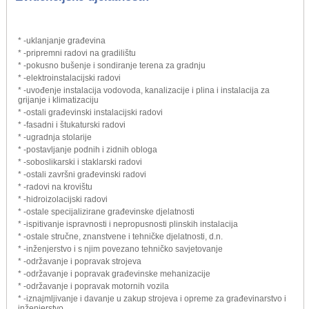
* -uklanjanje građevina
* -pripremni radovi na gradilištu
* -pokusno bušenje i sondiranje terena za gradnju
* -elektroinstalacijski radovi
* -uvođenje instalacija vodovoda, kanalizacije i plina i instalacija za
grijanje i klimatizaciju
* -ostali građevinski instalacijski radovi
* -fasadni i štukaturski radovi
* -ugradnja stolarije
* -postavljanje podnih i zidnih obloga
* -soboslikarski i staklarski radovi
* -ostali završni građevinski radovi
* -radovi na krovištu
* -hidroizolacijski radovi
* -ostale specijalizirane građevinske djelatnosti
* -ispitivanje ispravnosti i nepropusnosti plinskih instalacija
* -ostale stručne, znanstvene i tehničke djelatnosti, d.n.
* -inženjerstvo i s njim povezano tehničko savjetovanje
* -održavanje i popravak strojeva
* -održavanje i popravak građevinske mehanizacije
* -održavanje i popravak motornih vozila
* -iznajmljivanje i davanje u zakup strojeva i opreme za građevinarstvo i
inženjerstvo