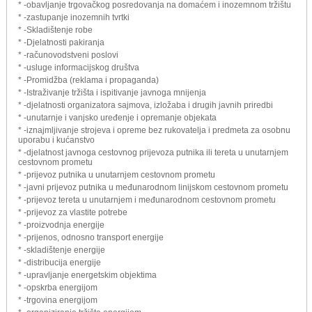
* -obavljanje trgovačkog posredovanja na domaćem i inozemnom tržištu
* -zastupanje inozemnih tvrtki
* -Skladištenje robe
* -Djelatnosti pakiranja
* -računovodstveni poslovi
* -usluge informacijskog društva
* -Promidžba (reklama i propaganda)
* -Istraživanje tržišta i ispitivanje javnoga mnijenja
* -djelatnosti organizatora sajmova, izložaba i drugih javnih priredbi
* -unutarnje i vanjsko uređenje i opremanje objekata
* -iznajmljivanje strojeva i opreme bez rukovatelja i predmeta za osobnu
uporabu i kućanstvo
* -djelatnost javnoga cestovnog prijevoza putnika ili tereta u unutarnjem
cestovnom prometu
* -prijevoz putnika u unutarnjem cestovnom prometu
* -javni prijevoz putnika u međunarodnom linijskom cestovnom prometu
* -prijevoz tereta u unutarnjem i međunarodnom cestovnom prometu
* -prijevoz za vlastite potrebe
* -proizvodnja energije
* -prijenos, odnosno transport energije
* -skladištenje energije
* -distribucija energije
* -upravljanje energetskim objektima
* -opskrba energijom
* -trgovina energijom