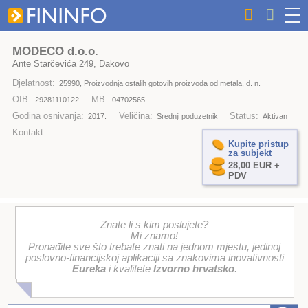
MODECO d.o.o.
Ante Starčevića 249, Đakovo
Djelatnost:
25990, Proizvodnja ostalih gotovih proizvoda od metala, d. n.
OIB:
MB:
29281110122
04702565
Godina osnivanja:
Veličina:
Status:
2017.
Srednji poduzetnik
Aktivan
Kontakt:
Kupite pristup
za subjekt
28,00 EUR +
PDV
Znate li s kim poslujete?
Mi znamo!
Pronađite sve što trebate znati na jednom mjestu, jedinoj
poslovno-financijskoj aplikaciji sa znakovima inovativnosti
Eureka
i kvalitete
Izvorno hrvatsko
.