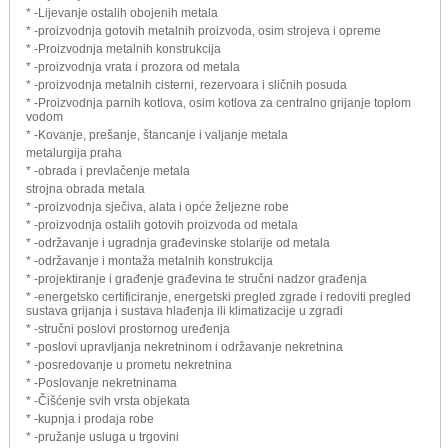
* -Lijevanje ostalih obojenih metala
* -proizvodnja gotovih metalnih proizvoda, osim strojeva i opreme
* -Proizvodnja metalnih konstrukcija
* -proizvodnja vrata i prozora od metala
* -proizvodnja metalnih cisterni, rezervoara i sličnih posuda
* -Proizvodnja parnih kotlova, osim kotlova za centralno grijanje toplom
vodom
* -Kovanje, prešanje, štancanje i valjanje metala
metalurgija praha
* -obrada i prevlačenje metala
strojna obrada metala
* -proizvodnja sječiva, alata i opće željezne robe
* -proizvodnja ostalih gotovih proizvoda od metala
* -održavanje i ugradnja građevinske stolarije od metala
* -održavanje i montaža metalnih konstrukcija
* -projektiranje i građenje građevina te stručni nadzor građenja
* -energetsko certificiranje, energetski pregled zgrade i redoviti pregled
sustava grijanja i sustava hlađenja ili klimatizacije u zgradi
* -stručni poslovi prostornog uređenja
* -poslovi upravljanja nekretninom i održavanje nekretnina
* -posredovanje u prometu nekretnina
* -Poslovanje nekretninama
* -Čišćenje svih vrsta objekata
* -kupnja i prodaja robe
* -pružanje usluga u trgovini