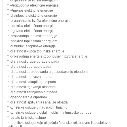
* -organiziranje tržišta energijom
* -Proizvodnja električne energije
* -Prijenos električne energije
* -distribucija električne energije
* -organiziranje tržišta električne energije
* -opskrba električnom energijom
* -trgovina električnom energijom
* -proizvodnja toplinske energije
* -opskrba toplinskom energijom
* -distribucija toplinske energije
* -djelatnost kupca toplinske energije
* -proizvodnja energije iz obnovljivih izvora energije
* -djelatnost druge obrade otpada
* -djelatnost oporabe otpada
* -djelatnost posredovanja u gospodarenju otpadom
* -djelatnost prijevoza otpada
* -djelatnost sakupljanja otpada
* -djelatnost trgovanja otpadom
* -djelatnost zbrinjavanja otpada
* -gospodarenje otpadom
* -djelatnost ispitivanja i analize otpada
* -turističke usluge u nautičkom turizmu
* -turističke usluge u ostalim oblicima turističke ponude
* -ostale turističke usluge
* -turističke usluge koje uključuju športsko-rekreativne ili pustolovne
aktivnosti