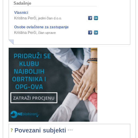
Sadašnje
Vlasnici
Kristina Perči
,
jedini član d.o.o.
Osobe ovlaštene za zastupanje
Kristina Perči
,
član uprave
...
Povezani subjekti