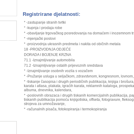
Registrirane djelatnosti:
* -zastupanje stranih tvrtki
* -kupnja i prodaja robe
* -obavljanje trgovačkog posredovanja na domaćem i inozemnom tr
* -mjenjački poslovi
* -proizvodnja ukrasnih predmeta i nakita od običnih metala
18 -PROIZVODNJA ODJEĆE
DORADA I BOJENJE KRZNA
71.1 -Iznajmljivanje automobila
71.2 -Iznajmljivanje ostalih prijevoznih sredstava
* -Iznajmljivanje osobnih vozila s vozačem
* -Pružanje usluga u seljačkom, zdravstvnom, kongresnom, lovnom, 
* -tiskanje časopisa i drugih periodičnih publikacija, knjiga i brošur
karata i atlasa, plakata, igraćih karata, reklamnih kataloga, prospeka
albuma, dnevnika, kalendara,
* -poslovnih obrazaca i drugih tiskanih komercijalnih publikacija, p
tiskanih publikacija pomoću knjigotiska, offseta, fotogravure, fleksogra
strojeva za umnožavanje,
* -računalnih pisača, fotokopiranja i termokopiranja