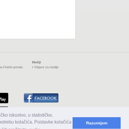
Mediji
a Fininfo portalu
Objave za medije
čko iskustvo, u statističke,
upotrebu kolačića. Postavke kolačića
Razumijem