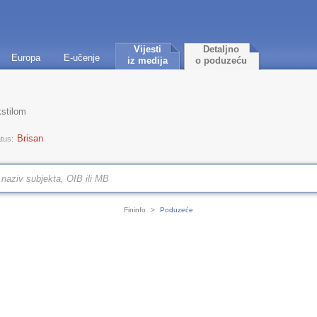
Vijesti
Detaljno
Europa
E-učenje
iz medija
o poduzeću
kstilom
Brisan
tus:
Fininfo
>
Poduzeće