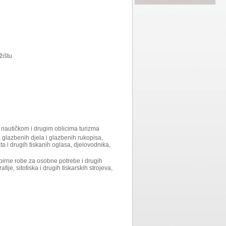
žištu
nautičkom i drugim oblicima turizma
a, glazbenih djela i glazbenih rukopisa,
ta i drugih tiskanih oglasa, djelovodnika,
apirne robe za osobne potrebe i drugih
fije, sitotiska i drugih tiskarskih strojeva,