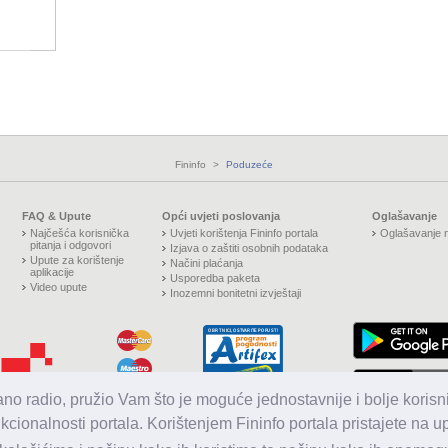
Fininfo
>
Poduzeće
FAQ & Upute
Opći uvjeti poslovanja
Oglašavanje
Najčešća korisnička
Uvjeti korištenja Fininfo portala
Oglašavanje n
pitanja i odgovori
Izjava o zaštiti osobnih podataka
Upute za korištenje
Načini plaćanja
aplikacije
Usporedba paketa
Video upute
Inozemni bonitetni izvještaji
jano radio, pružio Vam što je moguće jednostavnije i bolje korisni
nkcionalnosti portala. Korištenjem Fininfo portala pristajete na 