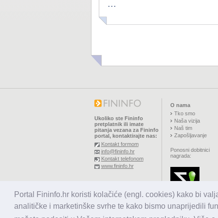
...
O nama
Tko smo
Ukoliko ste Fininfo
Naša vizija
pretplatnik ili imate
Naš tim
pitanja vezana za Fininfo
Zapošljavanje
portal, kontaktirajte nas:
Kontakt formom
Ponosni dobitnici
info@fininfo.hr
nagrada:
Kontakt telefonom
www.fininfo.hr
© 2026,
El koncept d.o.o.
Portal Fininfo.hr koristi kolačiće (engl. cookies) kako bi val
Sva prava pridržana.
analitičke i marketinške svrhe te kako bismo unaprijedili fu