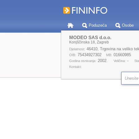
Poduzeća
Osobe
MODEO SAS d.o.o.
Konjščinska 18, Zagreb
46410, Trgovina na veliko te
Djelatnost:
75434927302
01660985
OIB:
MB:
2002.
-
Godina osnivanja:
Veličina:
Sta
Kontakt: