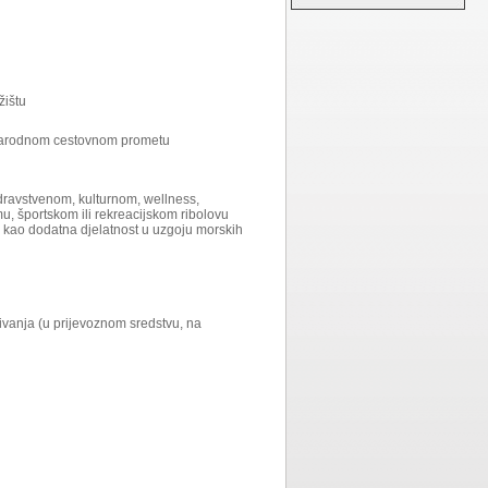
žištu
đunarodnom cestovnom prometu
zdravstvenom, kulturnom, wellness,
, športskom ili rekreacijskom ribolovu
 kao dodatna djelatnost u uzgoju morskih
ivanja (u prijevoznom sredstvu, na