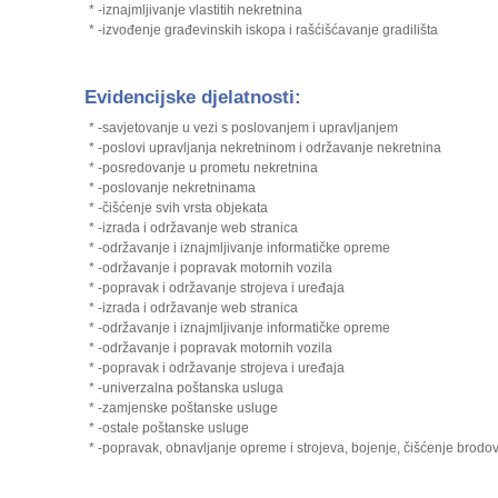
* -iznajmljivanje vlastitih nekretnina
* -izvođenje građevinskih iskopa i rašćišćavanje gradilišta
Evidencijske djelatnosti:
* -savjetovanje u vezi s poslovanjem i upravljanjem
* -poslovi upravljanja nekretninom i održavanje nekretnina
* -posredovanje u prometu nekretnina
* -poslovanje nekretninama
* -čišćenje svih vrsta objekata
* -izrada i održavanje web stranica
* -održavanje i iznajmljivanje informatičke opreme
* -održavanje i popravak motornih vozila
* -popravak i održavanje strojeva i uređaja
* -izrada i održavanje web stranica
* -održavanje i iznajmljivanje informatičke opreme
* -održavanje i popravak motornih vozila
* -popravak i održavanje strojeva i uređaja
* -univerzalna poštanska usluga
* -zamjenske poštanske usluge
* -ostale poštanske usluge
* -popravak, obnavljanje opreme i strojeva, bojenje, čišćenje brodo