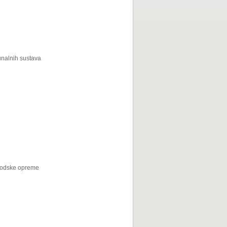
unalnih sustava
brodske opreme