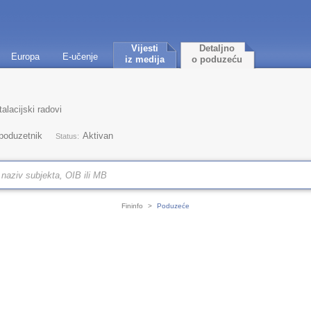
Vijesti
Detaljno
Europa
E-učenje
iz medija
o poduzeću
alacijski radovi
 poduzetnik
Aktivan
Status:
Fininfo
>
Poduzeće