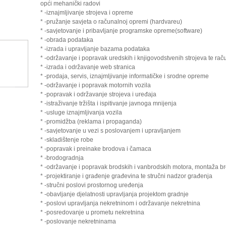
opći mehanički radovi
* -iznajmljivanje strojeva i opreme
* -pružanje savjeta o računalnoj opremi (hardvareu)
* -savjetovanje i pribavljanje programske opreme(software)
* -obrada podataka
* -izrada i upravljanje bazama podataka
* -održavanje i popravak uredskih i knjigovodstvenih strojeva te rač
* -izrada i održavanje web stranica
* -prodaja, servis, iznajmljivanje informatičke i srodne opreme
* -održavanje i popravak motornih vozila
* -popravak i održavanje strojeva i uređaja
* -istraživanje tržišta i ispitivanje javnoga mnijenja
* -usluge iznajmljivanja vozila
* -promidžba (reklama i propaganda)
* -savjetovanje u vezi s poslovanjem i upravljanjem
* -skladištenje robe
* -popravak i preinake brodova i čamaca
* -brodogradnja
* -održavanje i popravak brodskih i vanbrodskih motora, montaža 
* -projektiranje i građenje građevina te stručni nadzor građenja
* -stručni poslovi prostornog uređenja
* -obavljanje djelatnosti upravljanja projektom gradnje
* -poslovi upravljanja nekretninom i održavanje nekretnina
* -posredovanje u prometu nekretnina
* -poslovanje nekretninama