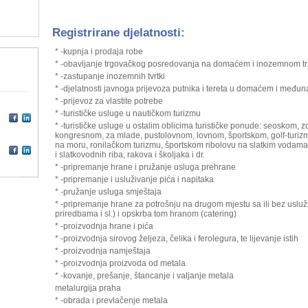
Registrirane djelatnosti:
* -kupnja i prodaja robe
* -obavljanje trgovačkog posredovanja na domaćem i inozemnom tr
* -zastupanje inozemnih tvrtki
* -djelatnosti javnoga prijevoza putnika i tereta u domaćem i me
* -prijevoz za vlastite potrebe
* -turističke usluge u nautičkom turizmu
* -turističke usluge u ostalim oblicima turističke ponude: seoskom, 
kongresnom, za mlade, pustolovnom, lovnom, športskom, golf-turizmu
na moru, ronilačkom turizmu, športskom ribolovu na slatkim vodama
i slatkovodnih riba, rakova i školjaka i dr.
* -pripremanje hrane i pružanje usluga prehrane
* -pripremanje i usluživanje pića i napitaka
* -pružanje usluga smještaja
* -pripremanje hrane za potrošnju na drugom mjestu sa ili bez usluž
priredbama i sl.) i opskrba tom hranom (catering)
* -proizvodnja hrane i pića
* -proizvodnja sirovog željeza, čelika i ferolegura, te lijevanje istih
* -proizvodnja namještaja
* -proizvodnja proizvoda od metala
* -kovanje, prešanje, štancanje i valjanje metala
metalurgija praha
* -obrada i prevlačenje metala