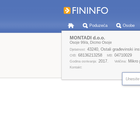
Poduzeća
Osobe
MONTADI d.o.o.
Osoje 99/a, Dicmo Osoje
43240, Ostali građevinski inst
Djelatnost:
68136213258
04710029
OIB:
MB:
2017.
Mikro
Godina osnivanja:
Veličina:
Kontakt: