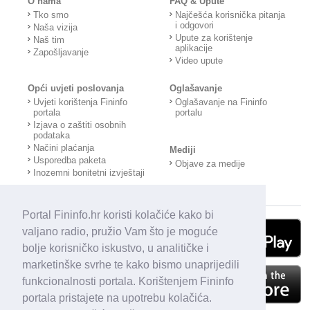
O nama
FAQ & Upute
Tko smo
Najčešća korisnička pitanja
i odgovori
Naša vizija
Upute za korištenje
Naš tim
aplikacije
Zapošljavanje
Video upute
Opći uvjeti poslovanja
Oglašavanje
Uvjeti korištenja Fininfo
Oglašavanje na Fininfo
portala
portalu
Izjava o zaštiti osobnih
podataka
Načini plaćanja
Mediji
Usporedba paketa
Objave za medije
Inozemni bonitetni izvještaji
Portal Fininfo.hr koristi kolačiće kako bi
valjano radio, pružio Vam što je moguće
bolje korisničko iskustvo, u analitičke i
marketinške svrhe te kako bismo unaprijedili
funkcionalnosti portala. Korištenjem Fininfo
portala pristajete na upotrebu kolačića.