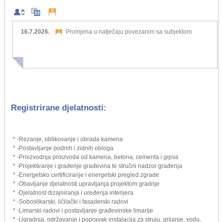
16.7.2026.
Promjena u natječaju povezanim sa subjektom
Registrirane djelatnosti:
* -Rezanje, oblikovanje i obrada kamena
* -Postavljanje podnih i zidnih obloga
* -Proizvodnja proizvoda od kamena, betona, cementa i gipsa
* -Projektiranje i građenje građevina te stručni nadzor građenja
* -Energetsko certificiranje i energetski pregled zgrade
* -Obavljanje djelatnosti upravljanja projektom gradnje
* -Djelatnost dizajniranja i uređenja interijera
* -Soboslikarski, ličilački i fasaderski radovi
* -Limarski radovi i postavljanje građevinske limarije
* -Ugradnja, održavanje i popravak instalacija za struju, grijanje, vodu,