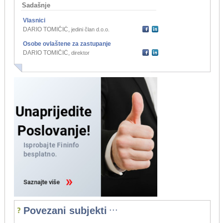
Sadašnje
Vlasnici
DARIO TOMIČIĆ
,
jedini član d.o.o.
Osobe ovlaštene za zastupanje
DARIO TOMIČIĆ
,
direktor
...
Povezani subjekti