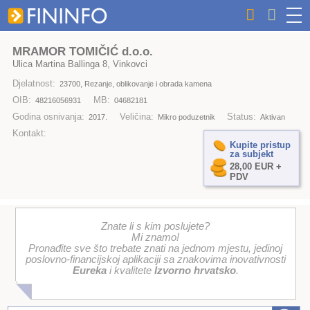
MRAMOR TOMIČIĆ d.o.o.
Ulica Martina Ballinga 8, Vinkovci
Djelatnost:
23700, Rezanje, oblikovanje i obrada kamena
OIB:
MB:
48216056931
04682181
Godina osnivanja:
Veličina:
Status:
2017.
Mikro poduzetnik
Aktivan
Kontakt:
Kupite pristup
za subjekt
28,00 EUR +
PDV
Znate li s kim poslujete?
Mi znamo!
Pronađite sve što trebate znati na jednom mjestu, jedinoj
poslovno-financijskoj aplikaciji sa znakovima inovativnosti
Eureka
i kvalitete
Izvorno hrvatsko
.