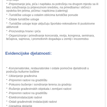
* -Pripremanje jela, pića i napitaka za potrošnju na drugom mjestu sa ili
bez usluživanja (u prijevoznom sredstvu, na priredbama i slično) i
opskrba tim jelima, pićima i napitcima (catering)
* -Turističke usluge u ostalim oblicima turističke ponude
* -Ostale turističke usluge
* -Turističke usluge koje uključuju športsko-rekreativne ili pustolovne
aktivnosti
* -Proizvodnja hrane i pića
* -Organiziranje i priređivanje koncerata, revija, kongresa, seminara,
tečajeva, sajmova, i promotivnih događaja u zemlji i inozemstvu
Evidencijske djelatnosti:
* -Konzervatorske, restauratorske i ostale pomoćne djelatnosti u
području kulturne baštine
* -Uklanjanje građevina
* -Pripremni radovi na gradilištu
* -Pokusno bušenje i sondiranje terena za gradnju
* -Rušenje građevinskih objekata i zemljani radovi
* -Pripremni radovi na gradilištu
* -Elektroinstalacijski radovi
* -Ostali građevinski instalacijski radovi
* -Ugradnja stolarije