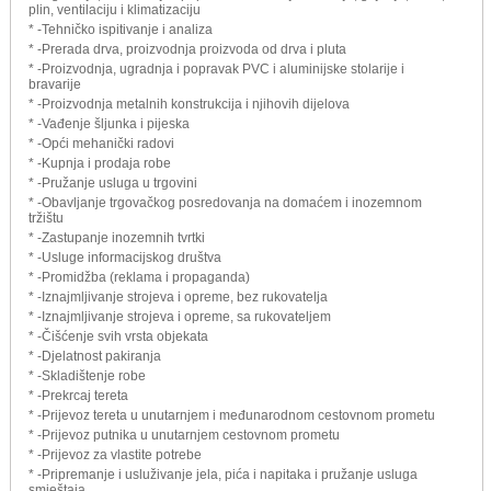
plin, ventilaciju i klimatizaciju
* -Tehničko ispitivanje i analiza
* -Prerada drva, proizvodnja proizvoda od drva i pluta
* -Proizvodnja, ugradnja i popravak PVC i aluminijske stolarije i
bravarije
* -Proizvodnja metalnih konstrukcija i njihovih dijelova
* -Vađenje šljunka i pijeska
* -Opći mehanički radovi
* -Kupnja i prodaja robe
* -Pružanje usluga u trgovini
* -Obavljanje trgovačkog posredovanja na domaćem i inozemnom
tržištu
* -Zastupanje inozemnih tvrtki
* -Usluge informacijskog društva
* -Promidžba (reklama i propaganda)
* -Iznajmljivanje strojeva i opreme, bez rukovatelja
* -Iznajmljivanje strojeva i opreme, sa rukovateljem
* -Čišćenje svih vrsta objekata
* -Djelatnost pakiranja
* -Skladištenje robe
* -Prekrcaj tereta
* -Prijevoz tereta u unutarnjem i međunarodnom cestovnom prometu
* -Prijevoz putnika u unutarnjem cestovnom prometu
* -Prijevoz za vlastite potrebe
* -Pripremanje i usluživanje jela, pića i napitaka i pružanje usluga
smještaja