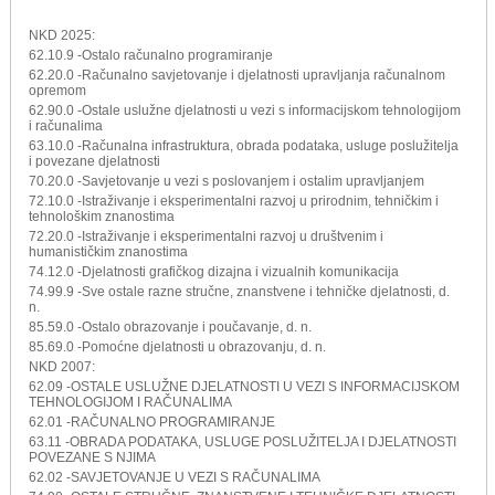
NKD 2025:
62.10.9 -Ostalo računalno programiranje
62.20.0 -Računalno savjetovanje i djelatnosti upravljanja računalnom
opremom
62.90.0 -Ostale uslužne djelatnosti u vezi s informacijskom tehnologijom
i računalima
63.10.0 -Računalna infrastruktura, obrada podataka, usluge poslužitelja
i povezane djelatnosti
70.20.0 -Savjetovanje u vezi s poslovanjem i ostalim upravljanjem
72.10.0 -Istraživanje i eksperimentalni razvoj u prirodnim, tehničkim i
tehnološkim znanostima
72.20.0 -Istraživanje i eksperimentalni razvoj u društvenim i
humanističkim znanostima
74.12.0 -Djelatnosti grafičkog dizajna i vizualnih komunikacija
74.99.9 -Sve ostale razne stručne, znanstvene i tehničke djelatnosti, d.
n.
85.59.0 -Ostalo obrazovanje i poučavanje, d. n.
85.69.0 -Pomoćne djelatnosti u obrazovanju, d. n.
NKD 2007:
62.09 -OSTALE USLUŽNE DJELATNOSTI U VEZI S INFORMACIJSKOM
TEHNOLOGIJOM I RAČUNALIMA
62.01 -RAČUNALNO PROGRAMIRANJE
63.11 -OBRADA PODATAKA, USLUGE POSLUŽITELJA I DJELATNOSTI
POVEZANE S NJIMA
62.02 -SAVJETOVANJE U VEZI S RAČUNALIMA