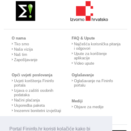
O nama
FAQ & Upute
Tko smo
Najčešća korisnička pitanja
i odgovori
Naša vizija
Upute za korištenje
Naš tim
aplikacije
Zapošljavanje
Video upute
Opći uvjeti poslovanja
Oglašavanje
Uvjeti korištenja Fininfo
Oglašavanje na Fininfo
portala
portalu
Izjava o zaštiti osobnih
podataka
Načini plaćanja
Mediji
Usporedba paketa
Objave za medije
Inozemni bonitetni izvještaji
Portal Fininfo.hr koristi kolačiće kako bi