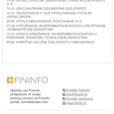
74.90 -OSTALE STRUČNE, ZNANSTVENE I TEHNIČKE DJELATNOSTI,
D. N.
74.10 -SPECIJALIZIRANE DIZAJNERSKE DJELATNOSTI
70.22 -SAVJETOVANJE U VEZI S POSLOVANJEM I OSTALIM
UPRAVLJANJEM
85.59 -OSTALO OBRAZOVANJE I POUČAVANJE, D. N.
72.20 -ISTRAŽIVANJE I EKSPERIMENTALNI RAZVOJ U DRUŠTVENIM
I HUMANISTIČKIM ZNANOSTIMA
72.19 -OSTALO ISTRAŽIVANJE I EKSPERIMENTALNI RAZVOJ U
PRIRODNIM, TEHNIČKIM I TEHNOLOŠKIM ZNANOSTIMA
85.60 -POMOĆNE USLUŽNE DJELATNOSTI U OBRAZOVANJU
Kontakt formom
Ukoliko ste Fininfo
pretplatnik ili imate
info@fininfo.hr
pitanja vezana za Fininfo
Kontakt telefonom
portal, kontaktirajte nas:
www.fininfo.hr