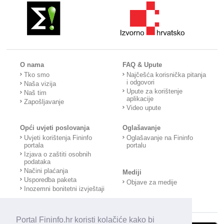
O nama
FAQ & Upute
Tko smo
Najčešća korisnička pitanja
i odgovori
Naša vizija
Upute za korištenje
Naš tim
aplikacije
Zapošljavanje
Video upute
Opći uvjeti poslovanja
Oglašavanje
Uvjeti korištenja Fininfo
Oglašavanje na Fininfo
portala
portalu
Izjava o zaštiti osobnih
podataka
Načini plaćanja
Mediji
Usporedba paketa
Objave za medije
Inozemni bonitetni izvještaji
Portal Fininfo.hr koristi kolačiće kako bi