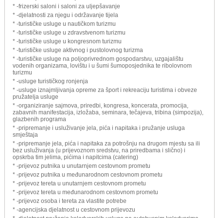
* -frizerski saloni i saloni za uljepšavanje
* -djelatnosti za njegu i održavanje tijela
* -turističke usluge u nautičkom turizmu
* -turističke usluge u zdravstvenom turizmu
* -turističke usluge u kongresnom turizmu
* -turističke usluge aktivnog i pustolovnog turizma
* -turističke usluge na poljoprivrednom gospodarstvu, uzgajalištu
vodenih organizama, lovištu i u šumi šumoposjednika te ribolovnom
turizmu
* -usluge turističkog ronjenja
* -usluge iznajmljivanja opreme za šport i rekreaciju turistima i obveze
pružatelja usluge
* -organiziranje sajmova, priredbi, kongresa, koncerata, promocija,
zabavnih manifestacija, izložaba, seminara, tečajeva, tribina (simpozija),
glazbenih programa
* -pripremanje i usluživanje jela, pića i napitaka i pružanje usluga
smještaja
* -pripremanje jela, pića i napitaka za potrošnju na drugom mjestu sa ili
bez usluživanja (u prijevoznom sredstvu, na priredbama i slično) i
opskrba tim jelima, pićima i napitcima (catering)
* -prijevoz putnika u unutarnjem cestovnom prometu
* -prijevoz putnika u međunarodnom cestovnom prometu
* -prijevoz tereta u unutarnjem cestovnom prometu
* -prijevoz tereta u međunarodnom cestovnom prometu
* -prijevoz osoba i tereta za vlastite potrebe
* -agencijska djelatnost u cestovnom prijevozu