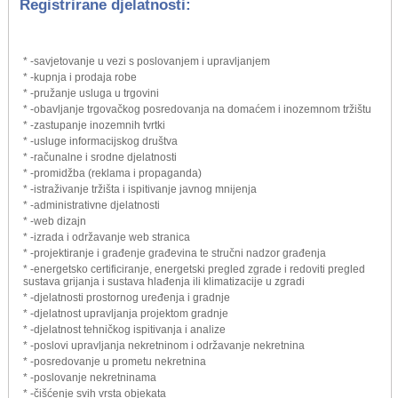
Registrirane djelatnosti:
* -savjetovanje u vezi s poslovanjem i upravljanjem
* -kupnja i prodaja robe
* -pružanje usluga u trgovini
* -obavljanje trgovačkog posredovanja na domaćem i inozemnom tržištu
* -zastupanje inozemnih tvrtki
* -usluge informacijskog društva
* -računalne i srodne djelatnosti
* -promidžba (reklama i propaganda)
* -istraživanje tržišta i ispitivanje javnog mnijenja
* -administrativne djelatnosti
* -web dizajn
* -izrada i održavanje web stranica
* -projektiranje i građenje građevina te stručni nadzor građenja
* -energetsko certificiranje, energetski pregled zgrade i redoviti pregled
sustava grijanja i sustava hlađenja ili klimatizacije u zgradi
* -djelatnosti prostornog uređenja i gradnje
* -djelatnost upravljanja projektom gradnje
* -djelatnost tehničkog ispitivanja i analize
* -poslovi upravljanja nekretninom i održavanje nekretnina
* -posredovanje u prometu nekretnina
* -poslovanje nekretninama
* -čišćenje svih vrsta objekata