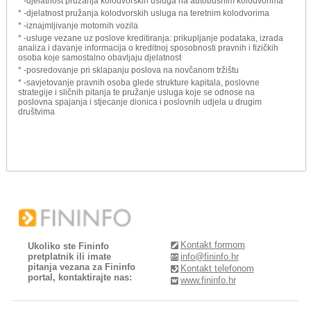
* -djelatnost pružanja kolodvorskih usluga na autobusnim kolodvorima
* -djelatnost pružanja kolodvorskih usluga na teretnim kolodvorima
* -iznajmljivanje motornih vozila
* -usluge vezane uz poslove kreditiranja: prikupljanje podataka, izrada
analiza i davanje informacija o kreditnoj sposobnosti pravnih i fizičkih
osoba koje samostalno obavljaju djelatnost
* -posredovanje pri sklapanju poslova na novčanom tržištu
* -savjetovanje pravnih osoba glede strukture kapitala, poslovne
strategije i sličnih pitanja te pružanje usluga koje se odnose na
poslovna spajanja i stjecanje dionica i poslovnih udjela u drugim
društvima
Kontakt formom
Ukoliko ste Fininfo
pretplatnik ili imate
info@fininfo.hr
pitanja vezana za Fininfo
Kontakt telefonom
portal, kontaktirajte nas:
www.fininfo.hr