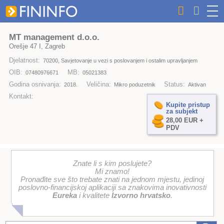
MT management d.o.o.
Orešje 47 I, Zagreb
Djelatnost:
70200, Savjetovanje u vezi s poslovanjem i ostalim upravljanjem
OIB:
MB:
07480976671
05021383
Godina osnivanja:
Veličina:
Status:
2018.
Mikro poduzetnik
Aktivan
Kontakt:
Kupite pristup
za subjekt
28,00 EUR +
PDV
Znate li s kim poslujete?
Mi znamo!
Pronađite sve što trebate znati na jednom mjestu, jedinoj
poslovno-financijskoj aplikaciji sa znakovima inovativnosti
Eureka
i kvalitete
Izvorno hrvatsko
.