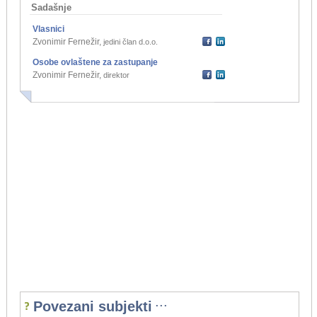
Sadašnje
Vlasnici
Zvonimir Fernežir
,
jedini član d.o.o.
Osobe ovlaštene za zastupanje
Zvonimir Fernežir
,
direktor
...
Povezani subjekti