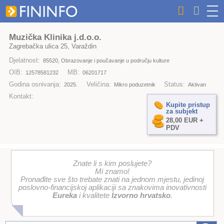
Muzička Klinika j.d.o.o.
Zagrebačka ulica 25, Varaždin
Djelatnost:
85520, Obrazovanje i poučavanje u području kulture
OIB:
MB:
12578581232
06201717
Godina osnivanja:
Veličina:
Status:
2025.
Mikro poduzetnik
Aktivan
Kontakt:
Kupite pristup
za subjekt
28,00 EUR +
PDV
Znate li s kim poslujete?
Mi znamo!
Pronađite sve što trebate znati na jednom mjestu, jedinoj
poslovno-financijskoj aplikaciji sa znakovima inovativnosti
Eureka
i kvalitete
Izvorno hrvatsko
.