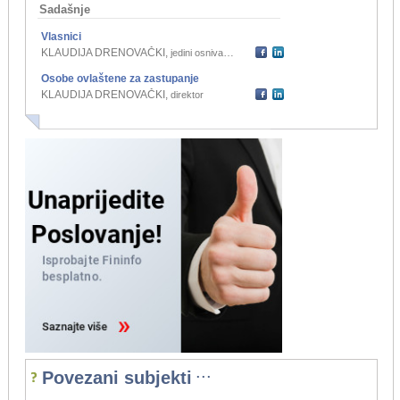
Sadašnje
Vlasnici
KLAUDIJA DRENOVAČKI
,
jedini osnivač j.d.o.o.
Osobe ovlaštene za zastupanje
KLAUDIJA DRENOVAČKI
,
direktor
...
Povezani subjekti