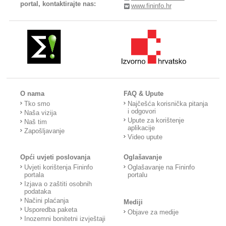
portal, kontaktirajte nas:
www.fininfo.hr
O nama
FAQ & Upute
Tko smo
Najčešća korisnička pitanja
i odgovori
Naša vizija
Upute za korištenje
Naš tim
aplikacije
Zapošljavanje
Video upute
Opći uvjeti poslovanja
Oglašavanje
Uvjeti korištenja Fininfo
Oglašavanje na Fininfo
portala
portalu
Izjava o zaštiti osobnih
podataka
Načini plaćanja
Mediji
Usporedba paketa
Objave za medije
Inozemni bonitetni izvještaji