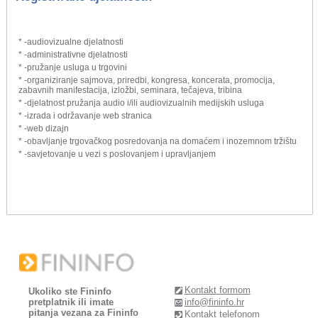
* -audiovizualne djelatnosti
* -administrativne djelatnosti
* -pružanje usluga u trgovini
* -organiziranje sajmova, priredbi, kongresa, koncerata, promocija,
zabavnih manifestacija, izložbi, seminara, tečajeva, tribina
* -djelatnost pružanja audio i/ili audiovizualnih medijskih usluga
* -izrada i održavanje web stranica
* -web dizajn
* -obavljanje trgovačkog posredovanja na domaćem i inozemnom tržištu
* -savjetovanje u vezi s poslovanjem i upravljanjem
Kontakt formom
Ukoliko ste Fininfo
pretplatnik ili imate
info@fininfo.hr
pitanja vezana za Fininfo
Kontakt telefonom