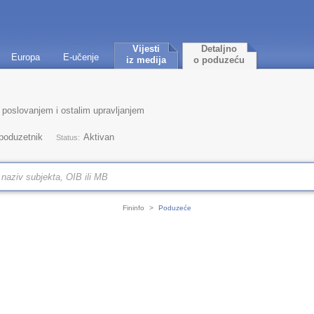
Vijesti
Detaljno
Europa
E-učenje
iz medija
o poduzeću
 poslovanjem i ostalim upravljanjem
 poduzetnik
Aktivan
Status:
Fininfo
>
Poduzeće