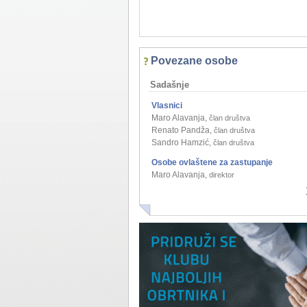
Povezane osobe
Sadašnje
Vlasnici
Maro Alavanja
,
član društva
Renato Pandža
,
član društva
Sandro Hamzić
,
član društva
Osobe ovlaštene za zastupanje
Maro Alavanja
,
direktor