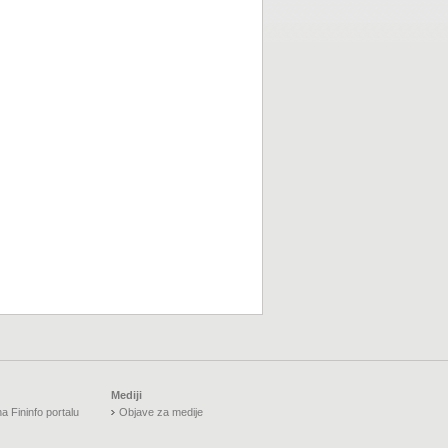
Mediji
a Fininfo portalu
Objave za medije