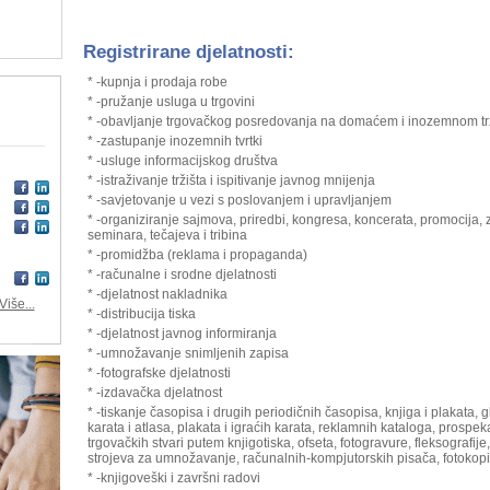
Registrirane djelatnosti:
* -kupnja i prodaja robe
* -pružanje usluga u trgovini
* -obavljanje trgovačkog posredovanja na domaćem i inozemnom tr
* -zastupanje inozemnih tvrtki
* -usluge informacijskog društva
* -istraživanje tržišta i ispitivanje javnog mnijenja
* -savjetovanje u vezi s poslovanjem i upravljanjem
* -organiziranje sajmova, priredbi, kongresa, koncerata, promocija, 
seminara, tečajeva i tribina
* -promidžba (reklama i propaganda)
* -računalne i srodne djelatnosti
* -djelatnost nakladnika
Više...
* -distribucija tiska
* -djelatnost javnog informiranja
* -umnožavanje snimljenih zapisa
* -fotografske djelatnosti
* -izdavačka djelatnost
* -tiskanje časopisa i drugih periodičnih časopisa, knjiga i plakata, 
karata i atlasa, plakata i igraćih karata, reklamnih kataloga, prospek
trgovačkih stvari putem knjigotiska, ofseta, fotogravure, fleksografije, 
strojeva za umnožavanje, računalnih-kompjutorskih pisača, fotokopi
* -knjigoveški i završni radovi