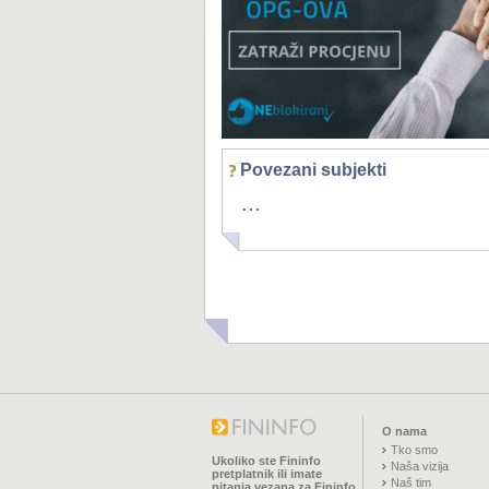
Povezani subjekti
...
O nama
Tko smo
Ukoliko ste Fininfo
Naša vizija
pretplatnik ili imate
Naš tim
pitanja vezana za Fininfo