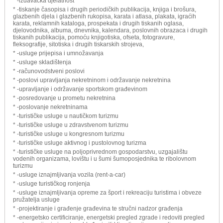
* -izdavačka djelatnost
* -tiskanje časopisa i drugih periodičkih publikacija, knjiga i brošura,
glazbenih djela i glazbenih rukopisa, karata i atlasa, plakata, igraćih
karata, reklamnih kataloga, prospekata i drugih tiskanih oglasa,
djelovodnika, albuma, dnevnika, kalendara, poslovnih obrazaca i drugih
tiskanih publikacija, pomoću knjigotiska, ofseta, fotogravure,
fleksografije, sitotiska i drugih tiskarskih strojeva,
* -usluge prijepisa i umnožavanja
* -usluge skladištenja
* -računovodstveni poslovi
* -poslovi upravljanja nekretninom i održavanje nekretnina
* -upravljanje i održavanje sportskom građevinom
* -posredovanje u prometu nekretnina
* -poslovanje nekretninama
* -turističke usluge u nautičkom turizmu
* -turističke usluge u zdravstvenom turizmu
* -turističke usluge u kongresnom turizmu
* -turističke usluge aktivnog i pustolovnog turizma
* -turističke usluge na poljoprivrednom gospodarstvu, uzgajalištu
vodenih organizama, lovištu i u šumi šumoposjednika te ribolovnom
turizmu
* -usluge iznajmljivanja vozila (rent-a-car)
* -usluge turističkog ronjenja
* -usluge iznajmljivanja opreme za šport i rekreaciju turistima i obveze
pružatelja usluge
* -projektiranje i građenje građevina te stručni nadzor građenja
* -energetsko certificiranje, energetski pregled zgrade i redoviti pregled