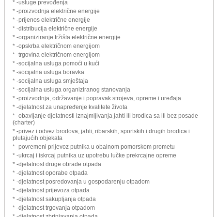
* -usluge prevođenja
* -proizvodnja električne energije
* -prijenos električne energije
* -distribucija električne energije
* -organiziranje tržišta električne energije
* -opskrba električnom energijom
* -trgovina električnom energijom
* -socijalna usluga pomoći u kući
* -socijalna usluga boravka
* -socijalna usluga smještaja
* -socijalna usluga organiziranog stanovanja
* -proizvodnja, održavanje i popravak strojeva, opreme i uređaja
* -djelatnost za unapređenje kvalitete života
* -obavljanje djelatnosti iznajmljivanja jahti ili brodica sa ili bez posade
(charter)
* -privez i odvez brodova, jahti, ribarskih, sportskih i drugih brodica i
plutajućih objekata
* -povremeni prijevoz putnika u obalnom pomorskom prometu
* -ukrcaj i iskrcaj putnika uz upotrebu lučke prekrcajne opreme
* -djelatnost druge obrade otpada
* -djelatnost oporabe otpada
* -djelatnost posredovanja u gospodarenju otpadom
* -djelatnost prijevoza otpada
* -djelatnost sakupljanja otpada
* -djelatnost trgovanja otpadom
* -djelatnost zbrinjavanja otpada