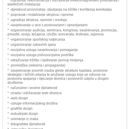
* -izgradnja, rekonstrukcija i održavanje elektromagnetskih postrojenja i
električnih instalacija
* -djelatnost proizvodnje, stavljanja na tržište i korištenja kemikalija
* -popravak i instaliranje strojeva i opreme
* -ugradnja strojeva, opreme i uređaja
* -savjetovanje u vezi s poslovanjem i upravljanjem
* -organiziranje audicija, seminara, kongresa, savjetovanja, promocija,
priredbi, revija, tečajeva, izložbi, koncerata, festivala, sajmova
* -organiziranje sportskog natjecanja
* -organiziranje zabavnih igara
* -socijalna usluga savjetovanja i pomaganja
* -socijalna usluga psihosocijalne podrške
* -istraživanje tržišta i ispitivanje javnog mnijenja
* -promidžba (reklama i propaganda)
* -savjetovanje pravnih osoba glede strukture kapitala, poslovne
strategije i sličnih pitanja te pružanje usluga koje se odnose na
poslovna spajanja i stjecanje dionica i poslovnih udjela u drugim
društvima
* -računalne i srodne djelatnosti
* -izrada i održavanje web stranica
* -web dizajn
* -usluge informacijskog društva
* -grafički dizajn
* -industrijski dizajn
* -snimanje iz zraka
* -fotografske djelatnosti