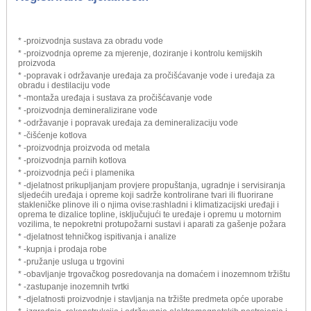
* -proizvodnja sustava za obradu vode
* -proizvodnja opreme za mjerenje, doziranje i kontrolu kemijskih
proizvoda
* -popravak i održavanje uređaja za pročišćavanje vode i uređaja za
obradu i destilaciju vode
* -montaža uređaja i sustava za pročišćavanje vode
* -proizvodnja demineralizirane vode
* -održavanje i popravak uređaja za demineralizaciju vode
* -čišćenje kotlova
* -proizvodnja proizvoda od metala
* -proizvodnja parnih kotlova
* -proizvodnja peći i plamenika
* -djelatnost prikupljanjam provjere propuštanja, ugradnje i servisiranja
sljedećih uređaja i opreme koji sadrže kontrolirane tvari ili fluorirane
stakleničke plinove ili o njima ovise:rashladni i klimatizacijski uređaji i
oprema te dizalice topline, isključujući te uređaje i opremu u motornim
vozilima, te nepokretni protupožarni sustavi i aparati za gašenje požara
* -djelatnost tehničkog ispitivanja i analize
* -kupnja i prodaja robe
* -pružanje usluga u trgovini
* -obavljanje trgovačkog posredovanja na domaćem i inozemnom tržištu
* -zastupanje inozemnih tvrtki
* -djelatnosti proizvodnje i stavljanja na tržište predmeta opće uporabe