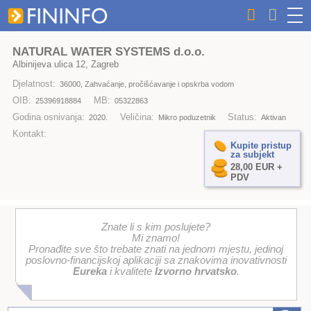
NATURAL WATER SYSTEMS d.o.o.
Albinijeva ulica 12, Zagreb
Djelatnost:
36000, Zahvaćanje, pročišćavanje i opskrba vodom
OIB:
MB:
25396918884
05322863
Godina osnivanja:
Veličina:
Status:
2020.
Mikro poduzetnik
Aktivan
Kontakt:
Kupite pristup
za subjekt
28,00 EUR +
PDV
Znate li s kim poslujete?
Mi znamo!
Pronađite sve što trebate znati na jednom mjestu, jedinoj
poslovno-financijskoj aplikaciji sa znakovima inovativnosti
Eureka
i kvalitete
Izvorno hrvatsko
.