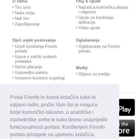
O nama
FAQ & Upute
Tko smo
Najčešća korisnička pitanja
i odgovori
Naša vizija
Upute za korištenje
Naš tim
aplikacije
Zapošljavanje
Video upute
Opći uvjeti poslovanja
Oglašavanje
Uvjeti korištenja Fininfo
Oglašavanje na Fininfo
portala
portalu
Izjava o zaštiti osobnih
podataka
Načini plaćanja
Mediji
Usporedba paketa
Objave za medije
Inozemni bonitetni izvještaji
Portal Fininfo.hr koristi kolačiće kako bi
valjano radio, pružio Vam što je moguće
bolje korisničko iskustvo, u analitičke i
marketinške svrhe te kako bismo unaprijedili
funkcionalnosti portala. Korištenjem Fininfo
portala pristajete na upotrebu kolačića.