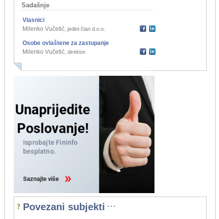
Sadašnje
Vlasnici
Milenko Vučetić
,
jedini član d.o.o.
Osobe ovlaštene za zastupanje
Milenko Vučetić
,
direktor
...
Povezani subjekti