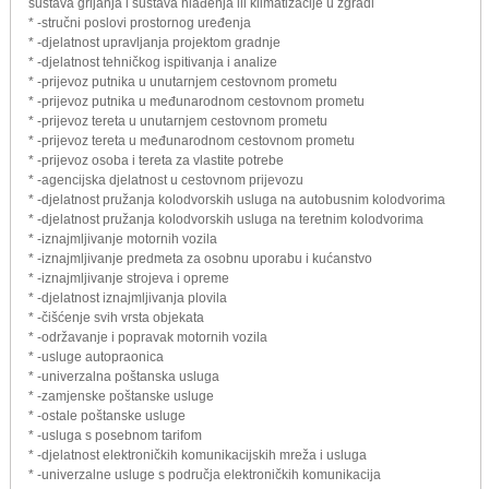
sustava grijanja i sustava hlađenja ili klimatizacije u zgradi
* -stručni poslovi prostornog uređenja
* -djelatnost upravljanja projektom gradnje
* -djelatnost tehničkog ispitivanja i analize
* -prijevoz putnika u unutarnjem cestovnom prometu
* -prijevoz putnika u međunarodnom cestovnom prometu
* -prijevoz tereta u unutarnjem cestovnom prometu
* -prijevoz tereta u međunarodnom cestovnom prometu
* -prijevoz osoba i tereta za vlastite potrebe
* -agencijska djelatnost u cestovnom prijevozu
* -djelatnost pružanja kolodvorskih usluga na autobusnim kolodvorima
* -djelatnost pružanja kolodvorskih usluga na teretnim kolodvorima
* -iznajmljivanje motornih vozila
* -iznajmljivanje predmeta za osobnu uporabu i kućanstvo
* -iznajmljivanje strojeva i opreme
* -djelatnost iznajmljivanja plovila
* -čišćenje svih vrsta objekata
* -održavanje i popravak motornih vozila
* -usluge autopraonica
* -univerzalna poštanska usluga
* -zamjenske poštanske usluge
* -ostale poštanske usluge
* -usluga s posebnom tarifom
* -djelatnost elektroničkih komunikacijskih mreža i usluga
* -univerzalne usluge s područja elektroničkih komunikacija