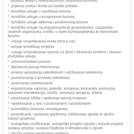
* -prijevoz tereta u međunarodnom cestovnom prometu
* -prijevoz osoba i tereta za vlastite potrebe
* -turističke usluge u nautičkom turizmu
* -turističke usluge u kongresnom turizmu
* -turističke usluge aktivnog i pustolovnog turizma
* -turističke usluge na poljoprivrednom gospodarstvu, uzgajalištu
vodenih organizama, lovištu i u šumi šumoposjednika te ribolovnom
turizmu
* -usluge iznajmljivanja vozila (rent-a-car)
* -usluge turističkog ronjenja
* -usluge iznajmljivanja opreme za šport i rekreaciju turistima i obveze
pružatelja usluge
* -računovodstveni poslovi
* -djelatnost javnog informiranja
* -poslovi upravljanja nekretninom i održavanje nekretnina
* -posredovanje u prometu nekretnina
* -poslovanje nekretninama
* -organiziranje sajmova, priredbi, kongresa, koncerata, promocija,
zabavnih manifestacija, izložbi, seminara, tečajeva, tribina
* -istraživanje tržišta i ispitivanje javnog mnijenja
* -savjetovanje u vezi s poslovanjem i upravljanjem
* -promidžba (reklama i propaganda)
* -projektiranje i građenje građevina, održavanje zgrade te stručni
nadzor građenja
* -energetsko certificiranje, energetski pregled zgrade i redoviti pregled
sustava grijanja i sustava hlađenja ili klimatizacije u zgradi
* -stručni poslovi prostornog uređenja