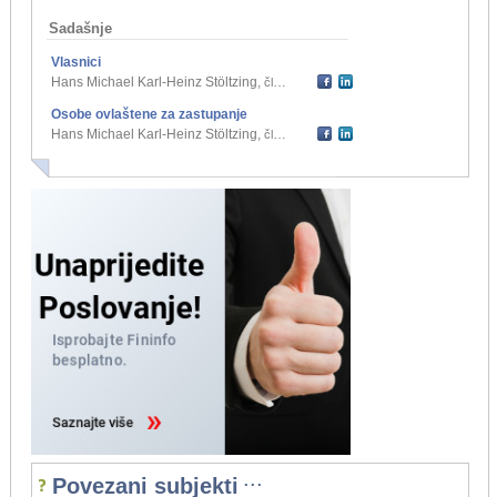
Sadašnje
Vlasnici
Hans Michael Karl-Heinz Stöltzing
,
član društva
Osobe ovlaštene za zastupanje
Hans Michael Karl-Heinz Stöltzing
,
član uprave
...
Povezani subjekti