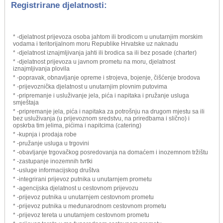
Registrirane djelatnosti:
* -djelatnost prijevoza osoba jahtom ili brodicom u unutarnjim morskim
vodama i teritorijalnom moru Republike Hrvatske uz naknadu
* -djelatnost iznajmljivanja jahti ili brodica sa ili bez posade (charter)
* -djelatnost prijevoza u javnom prometu na moru, djelatnost
iznajmljivanja plovila
* -popravak, obnavljanje opreme i strojeva, bojenje, čišćenje brodova
* -prijevoznička djelatnost u unutarnjim plovnim putovima
* -pripremanje i usluživanje jela, pića i napitaka i pružanje usluga
smještaja
* -pripremanje jela, pića i napitaka za potrošnju na drugom mjestu sa ili
bez usluživanja (u prijevoznom sredstvu, na priredbama i slično) i
opskrba tim jelima, pićima i napitcima (catering)
* -kupnja i prodaja robe
* -pružanje usluga u trgovini
* -obavljanje trgovačkog posredovanja na domaćem i inozemnom tržištu
* -zastupanje inozemnih tvrtki
* -usluge informacijskog društva
* -integrirani prijevoz putnika u unutarnjem prometu
* -agencijska djelatnost u cestovnom prijevozu
* -prijevoz putnika u unutarnjem cestovnom prometu
* -prijevoz putnika u međunarodnom cestovnom prometu
* -prijevoz tereta u unutarnjem cestovnom prometu