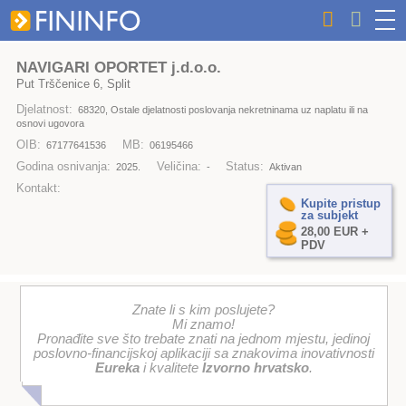
NAVIGARI OPORTET j.d.o.o.
Put Trščenice 6, Split
Djelatnost:
68320, Ostale djelatnosti poslovanja nekretninama uz naplatu ili na
osnovi ugovora
OIB:
MB:
67177641536
06195466
Godina osnivanja:
Veličina:
Status:
2025.
-
Aktivan
Kontakt:
Kupite pristup
za subjekt
28,00 EUR +
PDV
Znate li s kim poslujete?
Mi znamo!
Pronađite sve što trebate znati na jednom mjestu, jedinoj
poslovno-financijskoj aplikaciji sa znakovima inovativnosti
Eureka
i kvalitete
Izvorno hrvatsko
.