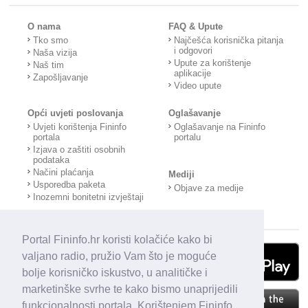
O nama
FAQ & Upute
Tko smo
Najčešća korisnička pitanja
i odgovori
Naša vizija
Upute za korištenje
Naš tim
aplikacije
Zapošljavanje
Video upute
Opći uvjeti poslovanja
Oglašavanje
Uvjeti korištenja Fininfo
Oglašavanje na Fininfo
portala
portalu
Izjava o zaštiti osobnih
podataka
Načini plaćanja
Mediji
Usporedba paketa
Objave za medije
Inozemni bonitetni izvještaji
Portal Fininfo.hr koristi kolačiće kako bi
valjano radio, pružio Vam što je moguće
bolje korisničko iskustvo, u analitičke i
marketinške svrhe te kako bismo unaprijedili
funkcionalnosti portala. Korištenjem Fininfo