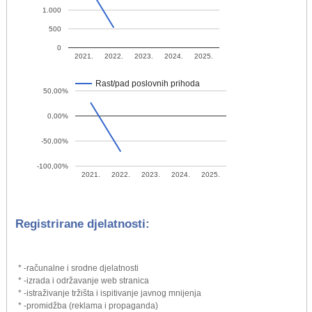
1.000
500
0
2021.
2022.
2023.
2024.
2025.
Rast/pad poslovnih prihoda
50,00%
0,00%
-50,00%
-100,00%
2021.
2022.
2023.
2024.
2025.
Registrirane djelatnosti:
* -računalne i srodne djelatnosti
* -izrada i održavanje web stranica
* -istraživanje tržišta i ispitivanje javnog mnijenja
* -promidžba (reklama i propaganda)