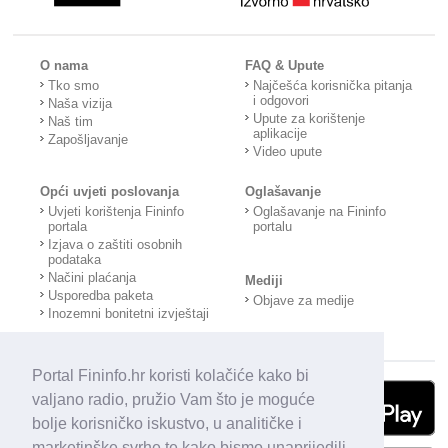
O nama
FAQ & Upute
Tko smo
Najčešća korisnička pitanja
i odgovori
Naša vizija
Upute za korištenje
Naš tim
aplikacije
Zapošljavanje
Video upute
Opći uvjeti poslovanja
Oglašavanje
Uvjeti korištenja Fininfo
Oglašavanje na Fininfo
portala
portalu
Izjava o zaštiti osobnih
podataka
Načini plaćanja
Mediji
Usporedba paketa
Objave za medije
Inozemni bonitetni izvještaji
Portal Fininfo.hr koristi kolačiće kako bi
valjano radio, pružio Vam što je moguće
bolje korisničko iskustvo, u analitičke i
marketinške svrhe te kako bismo unaprijedili