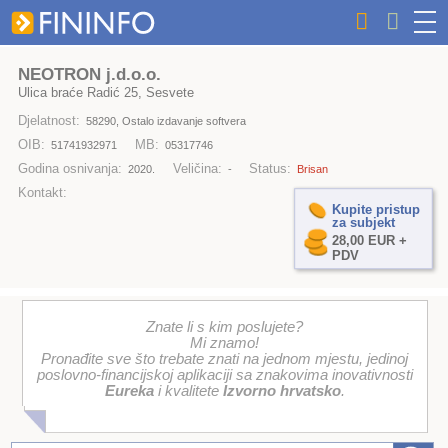
NEOTRON j.d.o.o.
Ulica braće Radić 25, Sesvete
Djelatnost:
58290, Ostalo izdavanje softvera
OIB:
MB:
51741932971
05317746
Godina osnivanja:
Veličina:
Status:
2020.
-
Brisan
Kontakt:
Kupite pristup
za subjekt
28,00 EUR +
PDV
Znate li s kim poslujete?
Mi znamo!
Pronađite sve što trebate znati na jednom mjestu, jedinoj
poslovno-financijskoj aplikaciji sa znakovima inovativnosti
Eureka
i kvalitete
Izvorno hrvatsko
.