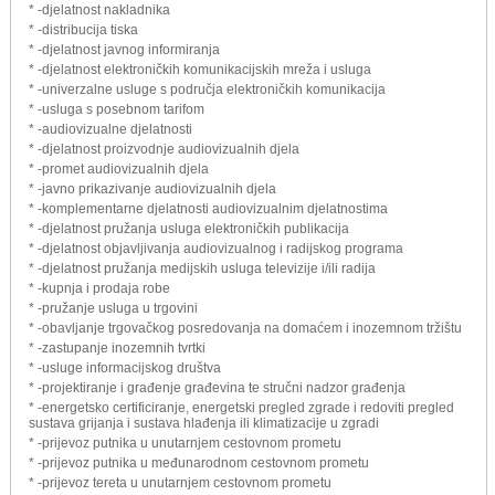
* -djelatnost nakladnika
* -distribucija tiska
* -djelatnost javnog informiranja
* -djelatnost elektroničkih komunikacijskih mreža i usluga
* -univerzalne usluge s područja elektroničkih komunikacija
* -usluga s posebnom tarifom
* -audiovizualne djelatnosti
* -djelatnost proizvodnje audiovizualnih djela
* -promet audiovizualnih djela
* -javno prikazivanje audiovizualnih djela
* -komplementarne djelatnosti audiovizualnim djelatnostima
* -djelatnost pružanja usluga elektroničkih publikacija
* -djelatnost objavljivanja audiovizualnog i radijskog programa
* -djelatnost pružanja medijskih usluga televizije i/ili radija
* -kupnja i prodaja robe
* -pružanje usluga u trgovini
* -obavljanje trgovačkog posredovanja na domaćem i inozemnom tržištu
* -zastupanje inozemnih tvrtki
* -usluge informacijskog društva
* -projektiranje i građenje građevina te stručni nadzor građenja
* -energetsko certificiranje, energetski pregled zgrade i redoviti pregled
sustava grijanja i sustava hlađenja ili klimatizacije u zgradi
* -prijevoz putnika u unutarnjem cestovnom prometu
* -prijevoz putnika u međunarodnom cestovnom prometu
* -prijevoz tereta u unutarnjem cestovnom prometu