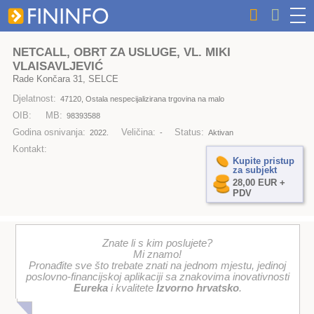
NETCALL, OBRT ZA USLUGE, VL. MIKI
VLAISAVLJEVIĆ
Rade Končara 31, SELCE
Djelatnost:
47120, Ostala nespecijalizirana trgovina na malo
OIB:
MB:
98393588
Godina osnivanja:
Veličina:
Status:
2022.
-
Aktivan
Kontakt:
Kupite pristup
za subjekt
28,00 EUR +
PDV
Znate li s kim poslujete?
Mi znamo!
Pronađite sve što trebate znati na jednom mjestu, jedinoj
poslovno-financijskoj aplikaciji sa znakovima inovativnosti
Eureka
i kvalitete
Izvorno hrvatsko
.