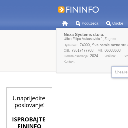
Poduzeća
Osobe
Nexa Systems d.o.o.
Ulica Filipa Vukasovića 1, Zagreb
74999, Sve ostale razne struč
Djelatnost:
79517477708
06038603
OIB:
MB:
2024.
-
Godina osnivanja:
Veličina:
Sta
Kontakt: