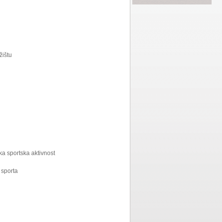
žištu
ka sportska aktivnost
 sporta