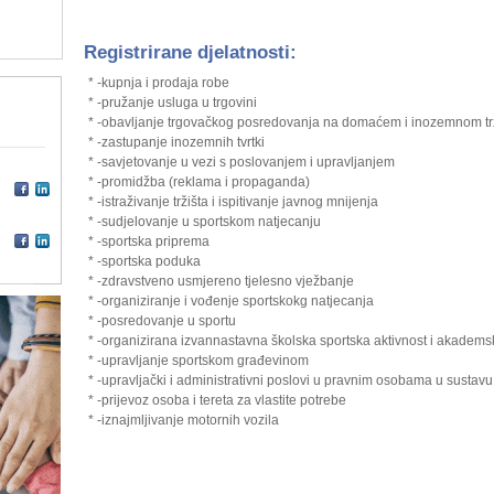
Registrirane djelatnosti:
* -kupnja i prodaja robe
* -pružanje usluga u trgovini
* -obavljanje trgovačkog posredovanja na domaćem i inozemnom tr
* -zastupanje inozemnih tvrtki
* -savjetovanje u vezi s poslovanjem i upravljanjem
* -promidžba (reklama i propaganda)
* -istraživanje tržišta i ispitivanje javnog mnijenja
* -sudjelovanje u sportskom natjecanju
* -sportska priprema
* -sportska poduka
* -zdravstveno usmjereno tjelesno vježbanje
* -organiziranje i vođenje sportskokg natjecanja
* -posredovanje u sportu
* -organizirana izvannastavna školska sportska aktivnost i akadems
* -upravljanje sportskom građevinom
* -upravljački i administrativni poslovi u pravnim osobama u sustavu
* -prijevoz osoba i tereta za vlastite potrebe
* -iznajmljivanje motornih vozila