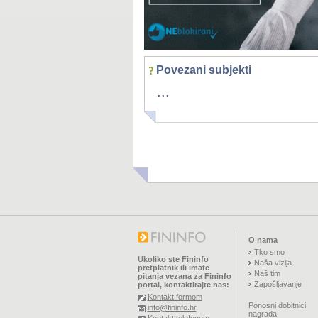
Povezani subjekti
...
O nama
Tko smo
Ukoliko ste Fininfo
Naša vizija
pretplatnik ili imate
Naš tim
pitanja vezana za Fininfo
Zapošljavanje
portal, kontaktirajte nas:
Kontakt formom
Ponosni dobitnici
info@fininfo.hr
nagrada: