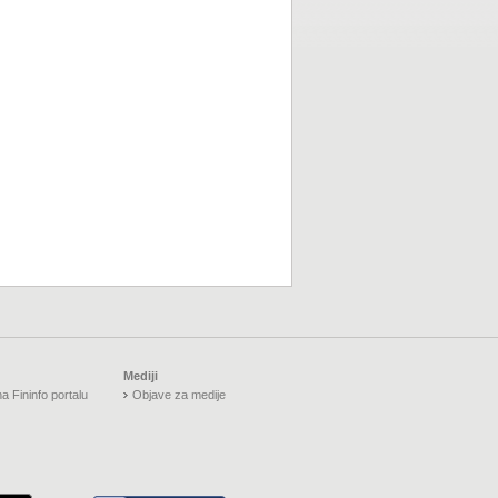
Mediji
a Fininfo portalu
Objave za medije