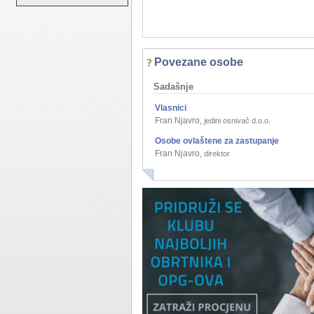
Povezane osobe
Sadašnje
Vlasnici
Fran Njavro
,
jedini osnivač d.o.o.
Osobe ovlaštene za zastupanje
Fran Njavro
,
direktor