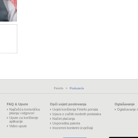
Fininfo
>
Poduzeće
FAQ & Upute
Opći uvjeti poslovanja
Oglašavanje
Najčešća korisnička
Uvjeti korištenja Fininfo portala
Oglašavanje n
pitanja i odgovori
Izjava o zaštiti osobnih podataka
Upute za korištenje
Načini plaćanja
aplikacije
Usporedba paketa
Video upute
Inozemni bonitetni izvještaji