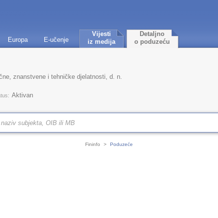
Vijesti
Detaljno
Europa
E-učenje
iz medija
o poduzeću
ne, znanstvene i tehničke djelatnosti, d. n.
Aktivan
tus:
Fininfo
>
Poduzeće