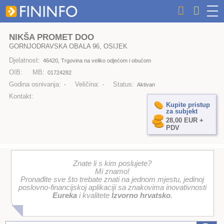
NIKŠA PROMET DOO
GORNJODRAVSKA OBALA 96, OSIJEK
Djelatnost:
46420, Trgovina na veliko odjećom i obućom
OIB:
MB:
01724282
Godina osnivanja:
Veličina:
Status:
-
-
Aktivan
Kontakt:
Kupite pristup
za subjekt
28,00 EUR +
PDV
Znate li s kim poslujete?
Mi znamo!
Pronađite sve što trebate znati na jednom mjestu, jedinoj
poslovno-financijskoj aplikaciji sa znakovima inovativnosti
Eureka
i kvalitete
Izvorno hrvatsko
.