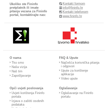
Kontakt formom
Ukoliko ste Fininfo
pretplatnik ili imate
info@fininfo.hr
pitanja vezana za Fininfo
Kontakt telefonom
portal, kontaktirajte nas:
www.fininfo.hr
O nama
FAQ & Upute
Tko smo
Najčešća korisnička pitanja
i odgovori
Naša vizija
Upute za korištenje
Naš tim
aplikacije
Zapošljavanje
Video upute
Opći uvjeti poslovanja
Oglašavanje
Uvjeti korištenja Fininfo
Oglašavanje na Fininfo
portala
portalu
Izjava o zaštiti osobnih
podataka