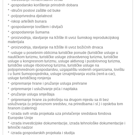
* -gospodarsko korištenje prirodnih dobara
* -stručni poslovi zaštite od buke
* -poljoprivredna djelatnost
* -iskop arteških bunara
* -gospodarenje lovištem i divljači
* -gospodarenje šumama
* -proizvodnja, stavljanje na tržište ili uvoz šumskog reprodukcijskog
materijala
* -proizvodnja, stavljanje na tržište ili uvoz božićnih drvaca
* -usluge u posebnim oblicima turističke ponude (turističke usluge u
nautičkom turizmu, turističke usluge zdravstvenog turizma, turističke
usluge u kongresnom turizmu, usluge aktivnog i pustolovnog turizma,
turističke usluge ribolovnog turizma, turističke usluge na
poljoprivrednom gospodarstvu, uzgajalištu vodenih organizama, lovištu
i u šumi šumoposjednika, usluge iznajmljivanja vozila (rent-a-car),
usluge turističkog ronjenja
* -pripremanje hrane i pružanje usluga prehrane
* -pripremanje i usluživanje pića i napitaka
* -pružanje usluga smještaja
* -pripremanje hrane za potrošnju na drugom mjestu sa ili bez
usluživanja (u prijevoznom sredstvu, na priredbama i sl.) i opskrba tom
hranom (catering)
* -izrada svih vrsta projekata uza privlačenje sredstava fondova
Europske Unije
* -izrada investicijske dokumentacije, izrada tehnološke dokumentacije i
tehnički nadzor
* -izrada gospodarskih projekata i studija