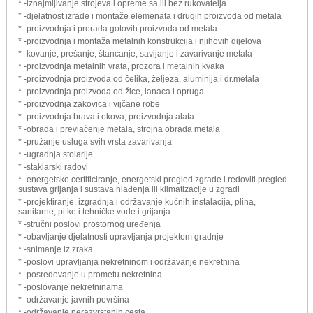
* -iznajmljivanje strojeva i opreme sa ili bez rukovatelja
* -djelatnost izrade i montaže elemenata i drugih proizvoda od metala
* -proizvodnja i prerada gotovih proizvoda od metala
* -proizvodnja i montaža metalnih konstrukcija i njihovih dijelova
* -kovanje, prešanje, štancanje, savijanje i zavarivanje metala
* -proizvodnja metalnih vrata, prozora i metalnih kvaka
* -proizvodnja proizvoda od čelika, željeza, aluminija i dr.metala
* -proizvodnja proizvoda od žice, lanaca i opruga
* -proizvodnja zakovica i vijčane robe
* -proizvodnja brava i okova, proizvodnja alata
* -obrada i prevlačenje metala, strojna obrada metala
* -pružanje usluga svih vrsta zavarivanja
* -ugradnja stolarije
* -staklarski radovi
* -energetsko certificiranje, energetski pregled zgrade i redoviti pregled
sustava grijanja i sustava hlađenja ili klimatizacije u zgradi
* -projektiranje, izgradnja i održavanje kućnih instalacija, plina,
sanitarne, pitke i tehničke vode i grijanja
* -stručni poslovi prostornog uređenja
* -obavljanje djelatnosti upravljanja projektom gradnje
* -snimanje iz zraka
* -poslovi upravljanja nekretninom i održavanje nekretnina
* -posredovanje u prometu nekretnina
* -poslovanje nekretninama
* -održavanje javnih površina
* -održavanje nerazvrstanih cesta