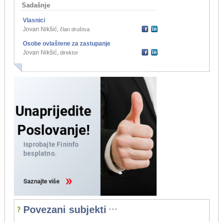
Sadašnje
Vlasnici
Jovan Nikšić
,
član društva
Osobe ovlaštene za zastupanje
Jovan Nikšić
,
direktor
...
Povezani subjekti