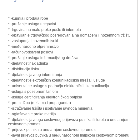
* -kupnja i prodaja robe
* -pružanje usluga u trgovini
* -trgovina na malo preko pošte ili interneta
* -obavljanje trgovačkog posredovanja na domaćem i inozemnom tržištu
* -zastupanje inozemnih tvrtki
* -međunarodno otpremništvo
* -računovodstveni poslovi
* -pružanje usluga informacijskog društva
* -djelatnost nakladnika
* -distribucija tiska
* -djelatnost javnog informiranja
* -djelatnost elektroničkih komunikacijskih mreža i usluge
* -univerzalne usluge s područja elektroničkih komunikacija
* -usluga s posebnom tarifom
* -usluge certificiranja elektroničkog potpisa
* -promidžba (reklama i propaganda)
* -istraživanje tržišta i ispitivanje javnoga mnijenja
* -oglašavanje preko medija
* -djelatnost javnoga cestovnog prijevoza putnika ili tereta u unutarnjem
cestovnom prometu
* -prijevoz putnika u unutarnjem cestovnom prometu
* -javni prijevoz putnika u međunarodnom linijskom cestovnom prometu