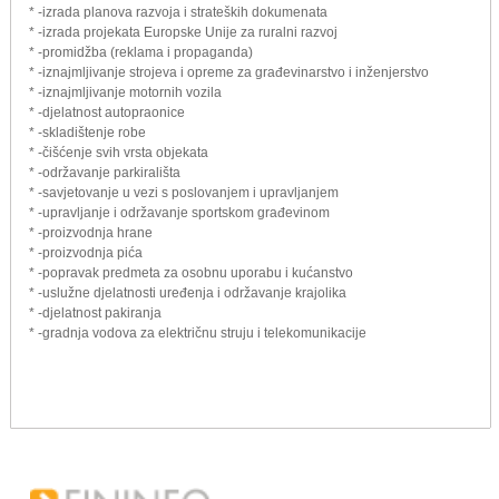
* -izrada planova razvoja i strateških dokumenata
* -izrada projekata Europske Unije za ruralni razvoj
* -promidžba (reklama i propaganda)
* -iznajmljivanje strojeva i opreme za građevinarstvo i inženjerstvo
* -iznajmljivanje motornih vozila
* -djelatnost autopraonice
* -skladištenje robe
* -čišćenje svih vrsta objekata
* -održavanje parkirališta
* -savjetovanje u vezi s poslovanjem i upravljanjem
* -upravljanje i održavanje sportskom građevinom
* -proizvodnja hrane
* -proizvodnja pića
* -popravak predmeta za osobnu uporabu i kućanstvo
* -uslužne djelatnosti uređenja i održavanje krajolika
* -djelatnost pakiranja
* -gradnja vodova za električnu struju i telekomunikacije