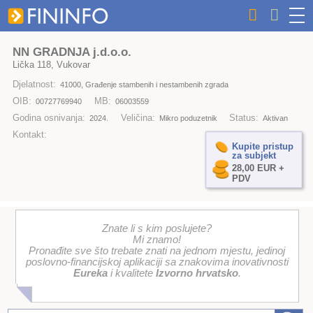
NN GRADNJA j.d.o.o.
Lička 118, Vukovar
Djelatnost:
41000, Građenje stambenih i nestambenih zgrada
OIB:
MB:
00727769940
06003559
Godina osnivanja:
Veličina:
Status:
2024.
Mikro poduzetnik
Aktivan
Kontakt:
Kupite pristup
za subjekt
28,00 EUR +
PDV
Znate li s kim poslujete?
Mi znamo!
Pronađite sve što trebate znati na jednom mjestu, jedinoj
poslovno-financijskoj aplikaciji sa znakovima inovativnosti
Eureka
i kvalitete
Izvorno hrvatsko
.