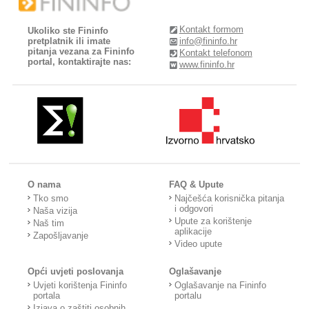
Kontakt formom
Ukoliko ste Fininfo
pretplatnik ili imate
info@fininfo.hr
pitanja vezana za Fininfo
Kontakt telefonom
portal, kontaktirajte nas:
www.fininfo.hr
O nama
FAQ & Upute
Tko smo
Najčešća korisnička pitanja
i odgovori
Naša vizija
Upute za korištenje
Naš tim
aplikacije
Zapošljavanje
Video upute
Opći uvjeti poslovanja
Oglašavanje
Uvjeti korištenja Fininfo
Oglašavanje na Fininfo
portala
portalu
Izjava o zaštiti osobnih