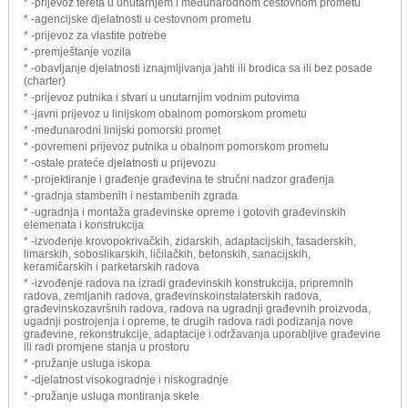
* -prijevoz tereta u unutarnjem i međunarodnom cestovnom prometu
* -agencijske djelatnosti u cestovnom prometu
* -prijevoz za vlastite potrebe
* -premještanje vozila
* -obavljanje djelatnosti iznajmljivanja jahti ili brodica sa ili bez posade
(charter)
* -prijevoz putnika i stvari u unutarnjim vodnim putovima
* -javni prijevoz u linijskom obalnom pomorskom prometu
* -međunarodni linijski pomorski promet
* -povremeni prijevoz putnika u obalnom pomorskom prometu
* -ostale prateće djelatnosti u prijevozu
* -projektiranje i građenje građevina te stručni nadzor građenja
* -gradnja stambenih i nestambenih zgrada
* -ugradnja i montaža građevinske opreme i gotovih građevinskih
elemenata i konstrukcija
* -izvođenje krovopokrivačkih, zidarskih, adaptacijskih, fasaderskih,
limarskih, soboslikarskih, ličilačkih, betonskih, sanacijskih,
keramičarskih i parketarskih radova
* -izvođenje radova na izradi građevinskih konstrukcija, pripremnih
radova, zemljanih radova, građevinskoinstalaterskih radova,
građevinskozavršnih radova, radova na ugradnji građevnih proizvoda,
ugadnji postrojenja i opreme, te drugih radova radi podizanja nove
građevine, rekonstrukcije, adaptacije i održavanja uporabljive građevine
ili radi promjene stanja u prostoru
* -pružanje usluga iskopa
* -djelatnost visokogradnje i niskogradnje
* -pružanje usluga montiranja skele