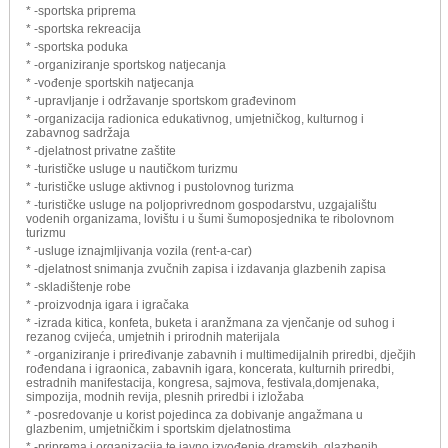
* -sportska priprema
* -sportska rekreacija
* -sportska poduka
* -organiziranje sportskog natjecanja
* -vođenje sportskih natjecanja
* -upravljanje i održavanje sportskom građevinom
* -organizacija radionica edukativnog, umjetničkog, kulturnog i
zabavnog sadržaja
* -djelatnost privatne zaštite
* -turističke usluge u nautičkom turizmu
* -turističke usluge aktivnog i pustolovnog turizma
* -turističke usluge na poljoprivrednom gospodarstvu, uzgajalištu
vodenih organizama, lovištu i u šumi šumoposjednika te ribolovnom
turizmu
* -usluge iznajmljivanja vozila (rent-a-car)
* -djelatnost snimanja zvučnih zapisa i izdavanja glazbenih zapisa
* -skladištenje robe
* -proizvodnja igara i igračaka
* -izrada kitica, konfeta, buketa i aranžmana za vjenčanje od suhog i
rezanog cvijeća, umjetnih i prirodnih materijala
* -organiziranje i priređivanje zabavnih i multimedijalnih priredbi, dječjih
rođendana i igraonica, zabavnih igara, koncerata, kulturnih priredbi,
estradnih manifestacija, kongresa, sajmova, festivala,domjenaka,
simpozija, modnih revija, plesnih priredbi i izložaba
* -posredovanje u korist pojedinca za dobivanje angažmana u
glazbenim, umjetničkim i sportskim djelatnostima
* -priprema i organizacija te javno izvođenje dramskih, glazbenih,