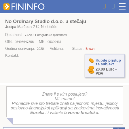
No Ordinary Studio d.o.o. u stečaju
Josipa Marčeca 2 C, Nedelišće
Djelatnost:
74200, Fotografske djelatnosti
OIB:
MB:
95493647358
05320437
Godina osnivanja:
Veličina:
Status:
2020.
-
Brisan
Kontakt:
Kupite pristup
za subjekt
28,00 EUR +
PDV
Znate li s kim poslujete?
Mi znamo!
Pronađite sve što trebate znati na jednom mjestu, jedinoj
poslovno-financijskoj aplikaciji sa znakovima inovativnosti
Eureka
i kvalitete
Izvorno hrvatsko
.