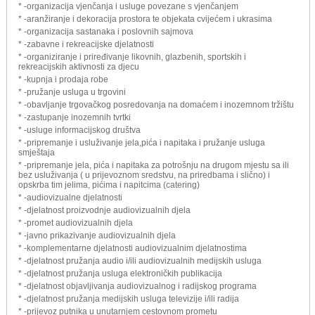
* -organizacija vjenčanja i usluge povezane s vjenčanjem
* -aranžiranje i dekoracija prostora te objekata cvijećem i ukrasima
* -organizacija sastanaka i poslovnih sajmova
* -zabavne i rekreacijske djelatnosti
* -organiziranje i priređivanje likovnih, glazbenih, sportskih i
rekreacijskih aktivnosti za djecu
* -kupnja i prodaja robe
* -pružanje usluga u trgovini
* -obavljanje trgovačkog posredovanja na domaćem i inozemnom tržištu
* -zastupanje inozemnih tvrtki
* -usluge informacijskog društva
* -pripremanje i usluživanje jela,pića i napitaka i pružanje usluga
smještaja
* -pripremanje jela, pića i napitaka za potrošnju na drugom mjestu sa ili
bez usluživanja ( u prijevoznom sredstvu, na priredbama i slično) i
opskrba tim jelima, pićima i napitcima (catering)
* -audiovizualne djelatnosti
* -djelatnost proizvodnje audiovizualnih djela
* -promet audiovizualnih djela
* -javno prikazivanje audiovizualnih djela
* -komplementarne djelatnosti audiovizualnim djelatnostima
* -djelatnost pružanja audio i/ili audiovizualnih medijskih usluga
* -djelatnost pružanja usluga elektroničkih publikacija
* -djelatnost objavljivanja audiovizualnog i radijskog programa
* -djelatnost pružanja medijskih usluga televizije i/ili radija
* -prijevoz putnika u unutarnjem cestovnom prometu