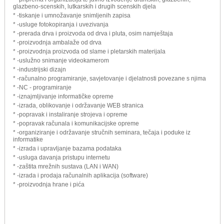
glazbeno-scenskih, lutkarskih i drugih scenskih djela
* -tiskanje i umnožavanje snimljenih zapisa
* -usluge fotokopiranja i uvezivanja
* -prerada drva i proizvoda od drva i pluta, osim namještaja
* -proizvodnja ambalaže od drva
* -proizvodnja proizvoda od slame i pletarskih materijala
* -uslužno snimanje videokamerom
* -industrijski dizajn
* -računalno programiranje, savjetovanje i djelatnosti povezane s njima
* -NC - programiranje
* -iznajmljivanje informatičke opreme
* -izrada, oblikovanje i održavanje WEB stranica
* -popravak i instaliranje strojeva i opreme
* -popravak računala i komunikacijske opreme
* -organiziranje i održavanje stručnih seminara, tečaja i poduke iz
informatike
* -izrada i upravljanje bazama podataka
* -usluga davanja pristupu internetu
* -zaštita mrežnih sustava (LAN i WAN)
* -izrada i prodaja računalnih aplikacija (software)
* -proizvodnja hrane i pića