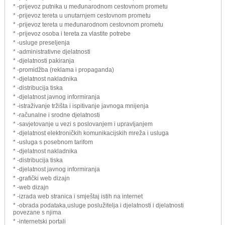
* -prijevoz putnika u međunarodnom cestovnom prometu
* -prijevoz tereta u unutarnjem cestovnom prometu
* -prijevoz tereta u međunarodnom cestovnom prometu
* -prijevoz osoba i tereta za vlastite potrebe
* -usluge preseljenja
* -administrativne djelatnosti
* -djelatnosti pakiranja
* -promidžba (reklama i propaganda)
* -djelatnost nakladnika
* -distribucija tiska
* -djelatnost javnog informiranja
* -istraživanje tržišta i ispitivanje javnoga mnijenja
* -računalne i srodne djelatnosti
* -savjetovanje u vezi s poslovanjem i upravljanjem
* -djelatnost elektroničkih komunikacijskih mreža i usluga
* -usluga s posebnom tarifom
* -djelatnost nakladnika
* -distribucija tiska
* -djelatnost javnog informiranja
* -grafički web dizajn
* -web dizajn
* -izrada web stranica i smještaj istih na internet
* -obrada podataka,usluge poslužitelja i djelatnosti i djelatnosti
povezane s njima
* -internetski portali