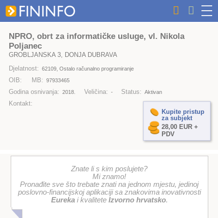
NPRO, obrt za informatičke usluge, vl. Nikola
Poljanec
GROBLJANSKA 3, DONJA DUBRAVA
Djelatnost:
62109, Ostalo računalno programiranje
OIB:
MB:
97933465
Godina osnivanja:
Veličina:
Status:
2018.
-
Aktivan
Kontakt:
Kupite pristup
za subjekt
28,00 EUR +
PDV
Znate li s kim poslujete?
Mi znamo!
Pronađite sve što trebate znati na jednom mjestu, jedinoj
poslovno-financijskoj aplikaciji sa znakovima inovativnosti
Eureka
i kvalitete
Izvorno hrvatsko
.