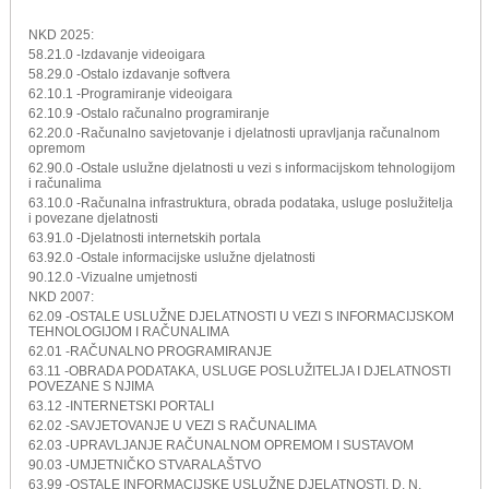
NKD 2025:
58.21.0 -Izdavanje videoigara
58.29.0 -Ostalo izdavanje softvera
62.10.1 -Programiranje videoigara
62.10.9 -Ostalo računalno programiranje
62.20.0 -Računalno savjetovanje i djelatnosti upravljanja računalnom
opremom
62.90.0 -Ostale uslužne djelatnosti u vezi s informacijskom tehnologijom
i računalima
63.10.0 -Računalna infrastruktura, obrada podataka, usluge poslužitelja
i povezane djelatnosti
63.91.0 -Djelatnosti internetskih portala
63.92.0 -Ostale informacijske uslužne djelatnosti
90.12.0 -Vizualne umjetnosti
NKD 2007:
62.09 -OSTALE USLUŽNE DJELATNOSTI U VEZI S INFORMACIJSKOM
TEHNOLOGIJOM I RAČUNALIMA
62.01 -RAČUNALNO PROGRAMIRANJE
63.11 -OBRADA PODATAKA, USLUGE POSLUŽITELJA I DJELATNOSTI
POVEZANE S NJIMA
63.12 -INTERNETSKI PORTALI
62.02 -SAVJETOVANJE U VEZI S RAČUNALIMA
62.03 -UPRAVLJANJE RAČUNALNOM OPREMOM I SUSTAVOM
90.03 -UMJETNIČKO STVARALAŠTVO
63.99 -OSTALE INFORMACIJSKE USLUŽNE DJELATNOSTI, D. N.