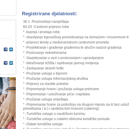
Registrirane djelatnosti:
36.1 -Proizvodnja namještaja
60.24 -Cestovni prijevoz robe
* -kupnja i prodaja robe
* -obavljanje trgovačkog posredovanja na domaćem i inozemnom tr
* -prijevoz tereta u međunarodnom cestovnom prometu
* -Projektiranje i građenje građevina te stručni nadzor građenja
* -Poslovanje nekretninama
* -Savjetovanje u vezi s poslovanjem i upravljanjem
* -Istraživanje tržišta i ispitivanje javnog mnijenja
* -Zastupanje stranih tvrtki
* -Pružanje usluga u trgovini
* -Pružanje usluga informacijskog društva
* -Prijevoz za vlastite potrebe
* -Pripremanje hrane i pružanje usluga prehrane
* -Pripremanje i usluživanje pića i napitaka
* -Pružanje usluga smještaja
* -Pripremanje hrane za potrošnju na drugom mjestu sa ili bez usluž
priredbama i sl.) i opskrba tom hranom (catering)
* -Turističke usluge u nautičkom turizmu
* -Turističke usluge u ostalim oblicima turističke ponude
* -Ostale turističke usluge