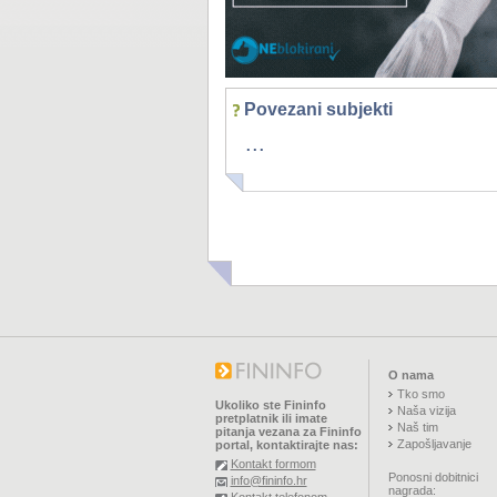
Povezani subjekti
...
O nama
Tko smo
Ukoliko ste Fininfo
Naša vizija
pretplatnik ili imate
Naš tim
pitanja vezana za Fininfo
Zapošljavanje
portal, kontaktirajte nas:
Kontakt formom
Ponosni dobitnici
info@fininfo.hr
nagrada: