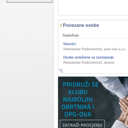
Povezane osobe
Sadašnje
Vlasnici
Aleksandar Radovanović
,
jedini član d.o.o.
Osobe ovlaštene za zastupanje
Aleksandar Radovanović
,
direktor