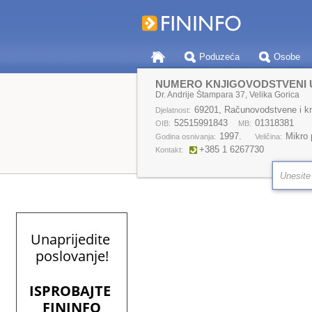
Poduzeća
Osobe
NUMERO KNJIGOVODSTVENI U
Dr. Andrije Štampara 37, Velika Gorica
69201, Računovodstvene i kn
Djelatnost:
52515991843
01318381
OIB:
MB:
1997.
Mikro
Godina osnivanja:
Veličina:
+385 1 6267730
Kontakt: