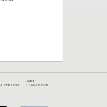
 aktivnosti
Mediji
a Fininfo portalu
Objave za medije