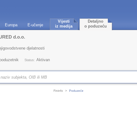
Vijesti
Detaljno
Europa
E-učenje
iz medija
o poduzeću
RED d.o.o.
jigovodstvene djelatnosti
 poduzetnik
Aktivan
Status:
Fininfo
>
Poduzeće