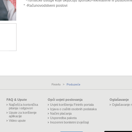
* -Turističke usluge koje uključuju športsko-rekreativne ili pustolovne
* -Računovodstveni poslovi
Fininfo
>
Poduzeće
FAQ & Upute
Opći uvjeti poslovanja
Oglašavanje
Najčešća korisnička
Uvjeti korištenja Fininfo portala
Oglašavanje n
pitanja i odgovori
Izjava o zaštiti osobnih podataka
Upute za korištenje
Načini plaćanja
aplikacije
Usporedba paketa
Video upute
Inozemni bonitetni izvještaji