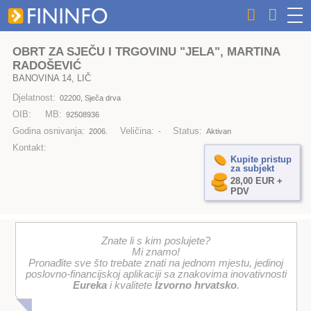
OBRT ZA SJEČU I TRGOVINU "JELA", MARTINA
RADOŠEVIĆ
BANOVINA 14, LIČ
Djelatnost:
02200, Sječa drva
OIB:
MB:
92508936
Godina osnivanja:
Veličina:
Status:
2006.
-
Aktivan
Kontakt:
Kupite pristup
za subjekt
28,00 EUR +
PDV
Znate li s kim poslujete?
Mi znamo!
Pronađite sve što trebate znati na jednom mjestu, jedinoj
poslovno-financijskoj aplikaciji sa znakovima inovativnosti
Eureka
i kvalitete
Izvorno hrvatsko
.