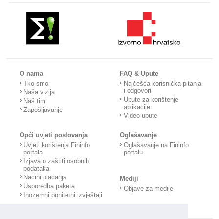
O nama
FAQ & Upute
Tko smo
Najčešća korisnička pitanja
i odgovori
Naša vizija
Upute za korištenje
Naš tim
aplikacije
Zapošljavanje
Video upute
Opći uvjeti poslovanja
Oglašavanje
Uvjeti korištenja Fininfo
Oglašavanje na Fininfo
portala
portalu
Izjava o zaštiti osobnih
podataka
Načini plaćanja
Mediji
Usporedba paketa
Objave za medije
Inozemni bonitetni izvještaji