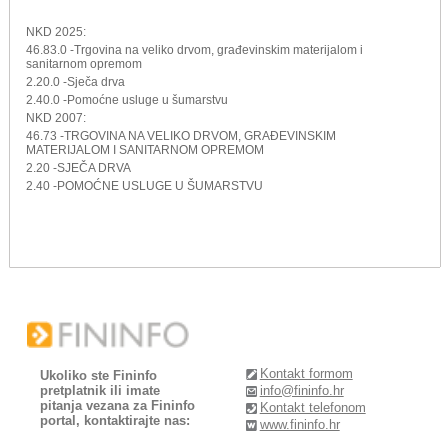
NKD 2025:
46.83.0 -Trgovina na veliko drvom, građevinskim materijalom i
sanitarnom opremom
2.20.0 -Sječa drva
2.40.0 -Pomoćne usluge u šumarstvu
NKD 2007:
46.73 -TRGOVINA NA VELIKO DRVOM, GRAĐEVINSKIM
MATERIJALOM I SANITARNOM OPREMOM
2.20 -SJEČA DRVA
2.40 -POMOĆNE USLUGE U ŠUMARSTVU
Kontakt formom
Ukoliko ste Fininfo
pretplatnik ili imate
info@fininfo.hr
pitanja vezana za Fininfo
Kontakt telefonom
portal, kontaktirajte nas:
www.fininfo.hr