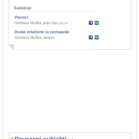
Sadašnje
Vlasnici
Gordana Muška
,
jedini član j.d.o.o.
Osobe ovlaštene za zastupanje
Gordana Muška
,
direktor
...