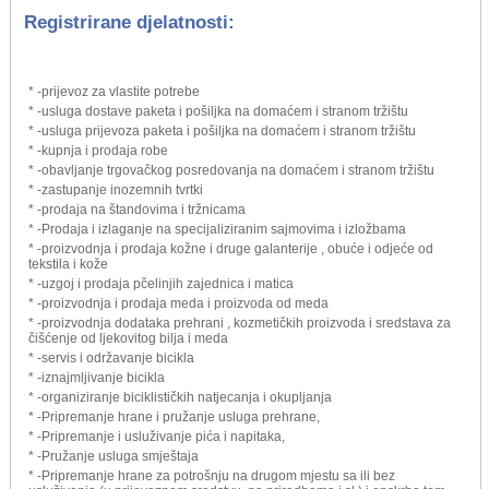
Registrirane djelatnosti:
* -prijevoz za vlastite potrebe
* -usluga dostave paketa i pošiljka na domaćem i stranom tržištu
* -usluga prijevoza paketa i pošiljka na domaćem i stranom tržištu
* -kupnja i prodaja robe
* -obavljanje trgovačkog posredovanja na domaćem i stranom tržištu
* -zastupanje inozemnih tvrtki
* -prodaja na štandovima i tržnicama
* -Prodaja i izlaganje na specijaliziranim sajmovima i izložbama
* -proizvodnja i prodaja kožne i druge galanterije , obuće i odjeće od
tekstila i kože
* -uzgoj i prodaja pčelinjih zajednica i matica
* -proizvodnja i prodaja meda i proizvoda od meda
* -proizvodnja dodataka prehrani , kozmetičkih proizvoda i sredstava za
čišćenje od ljekovitog bilja i meda
* -servis i održavanje bicikla
* -iznajmljivanje bicikla
* -organiziranje biciklističkih natjecanja i okupljanja
* -Pripremanje hrane i pružanje usluga prehrane,
* -Pripremanje i usluživanje pića i napitaka,
* -Pružanje usluga smještaja
* -Pripremanje hrane za potrošnju na drugom mjestu sa ili bez