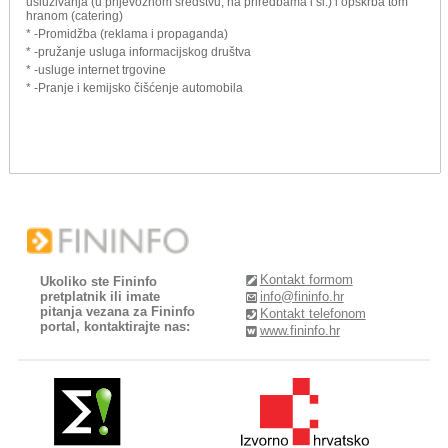
usluživanja (u prijevoznom sredstvu, na priredbama i sl.) i opskrba tom
hranom (catering)
* -Promidžba (reklama i propaganda)
* -pružanje usluga informacijskog društva
* -usluge internet trgovine
* -Pranje i kemijsko čišćenje automobila
Kontakt formom
Ukoliko ste Fininfo
pretplatnik ili imate
info@fininfo.hr
pitanja vezana za Fininfo
Kontakt telefonom
portal, kontaktirajte nas:
www.fininfo.hr