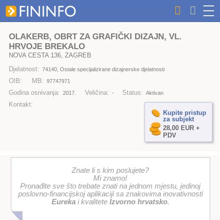
OLAKERB, OBRT ZA GRAFIČKI DIZAJN, VL.
HRVOJE BREKALO
NOVA CESTA 136, ZAGREB
Djelatnost:
74140, Ostale specijalizirane dizajnerske djelatnosti
OIB:
MB:
97747971
Godina osnivanja:
Veličina:
Status:
2017.
-
Aktivan
Kontakt:
Kupite pristup
za subjekt
28,00 EUR +
PDV
Znate li s kim poslujete?
Mi znamo!
Pronađite sve što trebate znati na jednom mjestu, jedinoj
poslovno-financijskoj aplikaciji sa znakovima inovativnosti
Eureka
i kvalitete
Izvorno hrvatsko
.