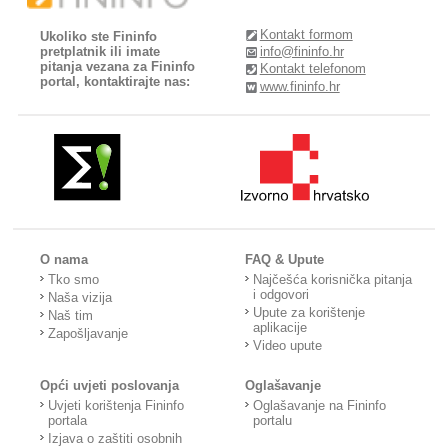
Kontakt formom
Ukoliko ste Fininfo
pretplatnik ili imate
info@fininfo.hr
pitanja vezana za Fininfo
Kontakt telefonom
portal, kontaktirajte nas:
www.fininfo.hr
O nama
FAQ & Upute
Tko smo
Najčešća korisnička pitanja
i odgovori
Naša vizija
Upute za korištenje
Naš tim
aplikacije
Zapošljavanje
Video upute
Opći uvjeti poslovanja
Oglašavanje
Uvjeti korištenja Fininfo
Oglašavanje na Fininfo
portala
portalu
Izjava o zaštiti osobnih