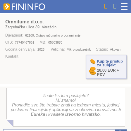
Omnilume d.o.o.
Zagrebačka ulica 89, Varaždin
Djelatnost:
62109, Ostalo računalno programiranje
OIB:
MB:
77740467861
05803870
Godina osnivanja:
Veličina:
Status:
2023.
Mikro poduzetnik
Aktivan
Kontakt:
Kupite pristup
za subjekt
28,00 EUR +
PDV
Znate li s kim poslujete?
Mi znamo!
Pronađite sve što trebate znati na jednom mjestu, jedinoj
poslovno-financijskoj aplikaciji sa znakovima inovativnosti
Eureka
i kvalitete
Izvorno hrvatsko
.