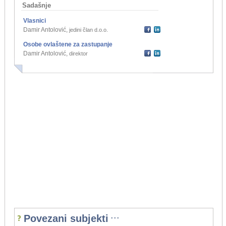
Sadašnje
Vlasnici
Damir Antolović
,
jedini član d.o.o.
Osobe ovlaštene za zastupanje
Damir Antolović
,
direktor
...
Povezani subjekti