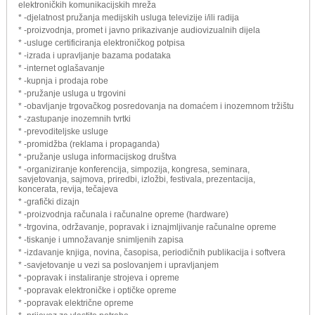
elektroničkih komunikacijskih mreža
* -djelatnost pružanja medijskih usluga televizije i/ili radija
* -proizvodnja, promet i javno prikazivanje audiovizualnih dijela
* -usluge certificiranja elektroničkog potpisa
* -izrada i upravljanje bazama podataka
* -internet oglašavanje
* -kupnja i prodaja robe
* -pružanje usluga u trgovini
* -obavljanje trgovačkog posredovanja na domaćem i inozemnom tržištu
* -zastupanje inozemnih tvrtki
* -prevoditeljske usluge
* -promidžba (reklama i propaganda)
* -pružanje usluga informacijskog društva
* -organiziranje konferencija, simpozija, kongresa, seminara,
savjetovanja, sajmova, priredbi, izložbi, festivala, prezentacija,
koncerata, revija, tečajeva
* -grafički dizajn
* -proizvodnja računala i računalne opreme (hardware)
* -trgovina, održavanje, popravak i iznajmljivanje računalne opreme
* -tiskanje i umnožavanje snimljenih zapisa
* -izdavanje knjiga, novina, časopisa, periodičnih publikacija i softvera
* -savjetovanje u vezi sa poslovanjem i upravljanjem
* -popravak i instaliranje strojeva i opreme
* -popravak elektroničke i optičke opreme
* -popravak električne opreme