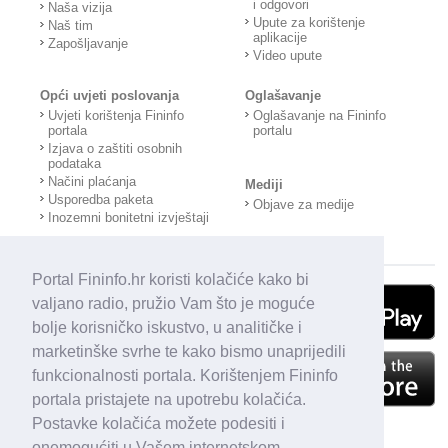
i odgovori
Naša vizija
Upute za korištenje
Naš tim
aplikacije
Zapošljavanje
Video upute
Opći uvjeti poslovanja
Oglašavanje
Uvjeti korištenja Fininfo
Oglašavanje na Fininfo
portala
portalu
Izjava o zaštiti osobnih
podataka
Načini plaćanja
Mediji
Usporedba paketa
Objave za medije
Inozemni bonitetni izvještaji
Portal Fininfo.hr koristi kolačiće kako bi
valjano radio, pružio Vam što je moguće
bolje korisničko iskustvo, u analitičke i
marketinške svrhe te kako bismo unaprijedili
funkcionalnosti portala. Korištenjem Fininfo
portala pristajete na upotrebu kolačića.
Postavke kolačića možete podesiti i
onemogućiti u Vašem internetskom