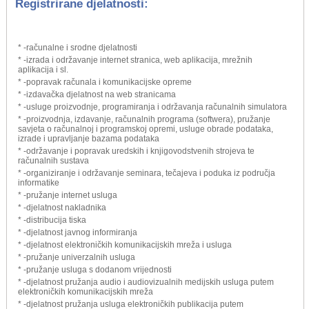
Registrirane djelatnosti:
* -računalne i srodne djelatnosti
* -izrada i održavanje internet stranica, web aplikacija, mrežnih
aplikacija i sl.
* -popravak računala i komunikacijske opreme
* -izdavačka djelatnost na web stranicama
* -usluge proizvodnje, programiranja i održavanja računalnih simulatora
* -proizvodnja, izdavanje, računalnih programa (softwera), pružanje
savjeta o računalnoj i programskoj opremi, usluge obrade podataka,
izrade i upravljanje bazama podataka
* -održavanje i popravak uredskih i knjigovodstvenih strojeva te
računalnih sustava
* -organiziranje i održavanje seminara, tečajeva i poduka iz područja
informatike
* -pružanje internet usluga
* -djelatnost nakladnika
* -distribucija tiska
* -djelatnost javnog informiranja
* -djelatnost elektroničkih komunikacijskih mreža i usluga
* -pružanje univerzalnih usluga
* -pružanje usluga s dodanom vrijednosti
* -djelatnost pružanja audio i audiovizualnih medijskih usluga putem
elektroničkih komunikacijskih mreža
* -djelatnost pružanja usluga elektroničkih publikacija putem