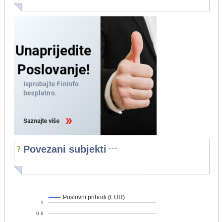
...
Povezani subjekti
Poslovni prihodi (EUR)
1
0,8