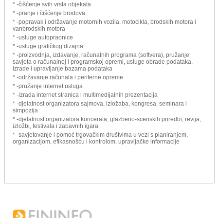
* -čišćenje svih vrsta objekata
* -pranje i čišćenje brodova
* -popravak i održavanje motornih vozila, motocikla, brodskih motora i
vanbrodskih motora
* -usluge autopraonice
* -usluge grafičkog dizajna
* -proizvodnja, izdavanje, računalnih programa (softvera), pružanje
savjeta o računalnoj i programskoj opremi, usluge obrade podataka,
izrade i upravljanje bazama podataka
* -održavanje računala i periferne opreme
* -pružanje internet usluga
* -izrada internet stranica i multimedijalnih prezentacija
* -djelatnost organizatora sajmova, izložaba, kongresa, seminara i
simpozija
* -djelatnost organizatora koncerata, glazbeno-scenskih priredbi, revija,
izložbi, festivala i zabavnih igara
* -savjetovanje i pomoć trgovačkim društvima u vezi s planiranjem,
organizacijom, efikasnošću i kontrolom, upravljačke informacije