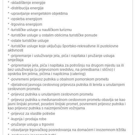
* -skladištenje energije
* -distribucija energije
* -upravljanje energetskim objektima
* -opskrba energijom
* -trgovina energijom
* -turističke usluge u nautičkom turizmu
* -turističke usluge u ostalim oblicima turističke ponude
* -ostale turističke usluge
* -turističke usluge koje uključuju športsko-rekreativne ili pustolovne
aktivnosti
* -pripremanje i usluživanje jela, pića i napitaka i pružanje usluga
smještaja
* -pripremanje jela, pića i napitaka za potrošnju na drugom mjestu sa ili
bez usluživanja (u prijevoznom sredstvu, na priredbama i slično) i
opskrba tim jelima, pićima i napitcima (catering)
* -povremeni prijevoz putnika u obalnom pomorskom prometu
* -djelatnost javnoga cestovnog prijevoza putnika ili tereta u unutarnjem
cestovnom prometu
* -prijevoz putnika u unutarnjem cestovnom prometu
* -prijevoz putnika u međunarodnom cestovnom prometu obavlja se kao
javni linijski promet, posebni linijski promet, povremeni prijevoz putnika i
kao prijevoz putnika s naizmjeničnim vožnjama
* -prijevoz za vlastite potrebe
* -kupnja i prodaja robe
* -pružanje usluga u trgovini
* -obavljanje trgovačkog posredovanja na domaćem i inozemnom tržištu