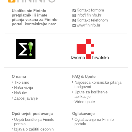
Kontakt formom
Ukoliko ste Fininfo
pretplatnik ili imate
info@fininfo.hr
pitanja vezana za Fininfo
Kontakt telefonom
portal, kontaktirajte nas:
www.fininfo.hr
O nama
FAQ & Upute
Tko smo
Najčešća korisnička pitanja
i odgovori
Naša vizija
Upute za korištenje
Naš tim
aplikacije
Zapošljavanje
Video upute
Opći uvjeti poslovanja
Oglašavanje
Uvjeti korištenja Fininfo
Oglašavanje na Fininfo
portala
portalu
Izjava o zaštiti osobnih