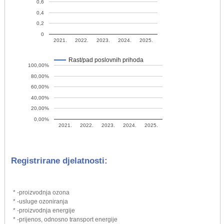
0,6
0,4
0,2
0
2021.
2022.
2023.
2024.
2025.
Rast/pad poslovnih prihoda
100,00%
80,00%
60,00%
40,00%
20,00%
0,00%
2021.
2022.
2023.
2024.
2025.
Registrirane djelatnosti:
* -proizvodnja ozona
* -usluge ozoniranja
* -proizvodnja energije
* -prijenos, odnosno transport energije