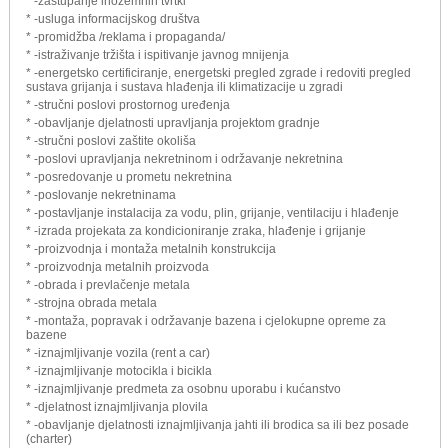
* -zastupanje inozemnih tvrtki
* -usluga informacijskog društva
* -promidžba /reklama i propaganda/
* -istraživanje tržišta i ispitivanje javnog mnijenja
* -energetsko certificiranje, energetski pregled zgrade i redoviti pregled
sustava grijanja i sustava hlađenja ili klimatizacije u zgradi
* -stručni poslovi prostornog uređenja
* -obavljanje djelatnosti upravljanja projektom gradnje
* -stručni poslovi zaštite okoliša
* -poslovi upravljanja nekretninom i održavanje nekretnina
* -posredovanje u prometu nekretnina
* -poslovanje nekretninama
* -postavljanje instalacija za vodu, plin, grijanje, ventilaciju i hlađenje
* -izrada projekata za kondicioniranje zraka, hlađenje i grijanje
* -proizvodnja i montaža metalnih konstrukcija
* -proizvodnja metalnih proizvoda
* -obrada i prevlačenje metala
* -strojna obrada metala
* -montaža, popravak i održavanje bazena i cjelokupne opreme za
bazene
* -iznajmljivanje vozila (rent a car)
* -iznajmljivanje motocikla i bicikla
* -iznajmljivanje predmeta za osobnu uporabu i kućanstvo
* -djelatnost iznajmljivanja plovila
* -obavljanje djelatnosti iznajmljivanja jahti ili brodica sa ili bez posade
(charter)