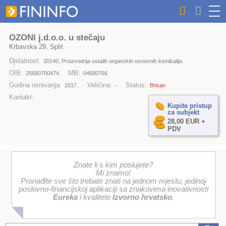
OZONI j.d.o.o. u stečaju
Krbavska 29, Split
Djelatnost:
20140, Proizvodnja ostalih organskih osnovnih kemikalija
OIB:
MB:
25660700474
04680766
Godina osnivanja:
Veličina:
Status:
2017.
-
Brisan
Kontakt:
Kupite pristup
za subjekt
28,00 EUR +
PDV
Znate li s kim poslujete?
Mi znamo!
Pronađite sve što trebate znati na jednom mjestu, jedinoj
poslovno-financijskoj aplikaciji sa znakovima inovativnosti
Eureka
i kvalitete
Izvorno hrvatsko
.