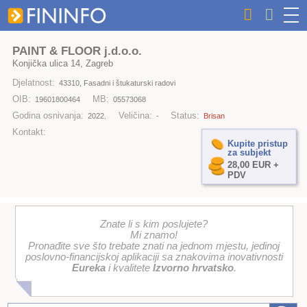
PAINT & FLOOR j.d.o.o.
Konjička ulica 14, Zagreb
Djelatnost:
43310, Fasadni i štukaturski radovi
OIB:
MB:
19601800464
05573068
Godina osnivanja:
Veličina:
Status:
2022.
-
Brisan
Kontakt:
Kupite pristup
za subjekt
28,00 EUR +
PDV
Znate li s kim poslujete?
Mi znamo!
Pronađite sve što trebate znati na jednom mjestu, jedinoj
poslovno-financijskoj aplikaciji sa znakovima inovativnosti
Eureka
i kvalitete
Izvorno hrvatsko
.