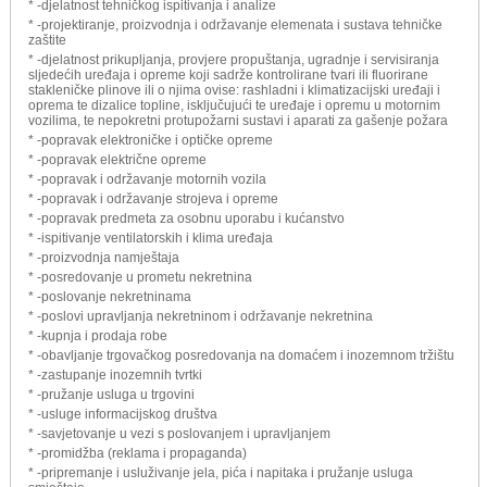
* -djelatnost tehničkog ispitivanja i analize
* -projektiranje, proizvodnja i održavanje elemenata i sustava tehničke
zaštite
* -djelatnost prikupljanja, provjere propuštanja, ugradnje i servisiranja
sljedećih uređaja i opreme koji sadrže kontrolirane tvari ili fluorirane
stakleničke plinove ili o njima ovise: rashladni i klimatizacijski uređaji i
oprema te dizalice topline, isključujući te uređaje i opremu u motornim
vozilima, te nepokretni protupožarni sustavi i aparati za gašenje požara
* -popravak elektroničke i optičke opreme
* -popravak električne opreme
* -popravak i održavanje motornih vozila
* -popravak i održavanje strojeva i opreme
* -popravak predmeta za osobnu uporabu i kućanstvo
* -ispitivanje ventilatorskih i klima uređaja
* -proizvodnja namještaja
* -posredovanje u prometu nekretnina
* -poslovanje nekretninama
* -poslovi upravljanja nekretninom i održavanje nekretnina
* -kupnja i prodaja robe
* -obavljanje trgovačkog posredovanja na domaćem i inozemnom tržištu
* -zastupanje inozemnih tvrtki
* -pružanje usluga u trgovini
* -usluge informacijskog društva
* -savjetovanje u vezi s poslovanjem i upravljanjem
* -promidžba (reklama i propaganda)
* -pripremanje i usluživanje jela, pića i napitaka i pružanje usluga