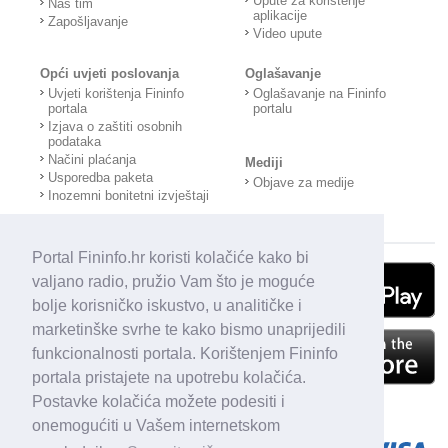
Upute za korištenje
Naš tim
aplikacije
Zapošljavanje
Video upute
Opći uvjeti poslovanja
Oglašavanje
Uvjeti korištenja Fininfo
Oglašavanje na Fininfo
portala
portalu
Izjava o zaštiti osobnih
podataka
Načini plaćanja
Mediji
Usporedba paketa
Objave za medije
Inozemni bonitetni izvještaji
Portal Fininfo.hr koristi kolačiće kako bi
valjano radio, pružio Vam što je moguće
bolje korisničko iskustvo, u analitičke i
marketinške svrhe te kako bismo unaprijedili
funkcionalnosti portala. Korištenjem Fininfo
portala pristajete na upotrebu kolačića.
Postavke kolačića možete podesiti i
onemogućiti u Vašem internetskom