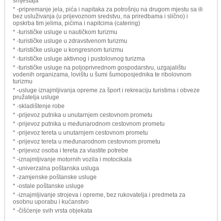
smještaja
* -pripremanje jela, pića i napitaka za potrošnju na drugom mjestu sa ili
bez usluživanja (u prijevoznom sredstvu, na priredbama i slično) i
opskrba tim jelima, pićima i napitcima (catering)
* -turističke usluge u nautičkom turizmu
* -turističke usluge u zdravstvenom turizmu
* -turističke usluge u kongresnom turizmu
* -turističke usluge aktivnog i pustolovnog turizma
* -turističke usluge na poljoprivrednom gospodarstvu, uzgajalištu
vodenih organizama, lovištu u šumi šumoposjednika te ribolovnom
turizmu
* -usluge iznajmljivanja opreme za šport i rekreaciju turistima i obveze
pružatelja usluge
* -skladištenje robe
* -prijevoz putnika u unutarnjem cestovnom prometu
* -prijevoz putnika u međunarodnom cestovnom prometu
* -prijevoz tereta u unutarnjem cestovnom prometu
* -prijevoz tereta u međunarodnom cestovnom prometu
* -prijevoz osoba i tereta za vlastite potrebe
* -iznajmljivanje motornih vozila i motocikala
* -univerzalna poštanska usluga
* -zamjenske poštanske usluge
* -ostale poštanske usluge
* -iznajmljivanje strojeva i opreme, bez rukovatelja i predmeta za
osobnu uporabu i kućanstvo
* -čišćenje svih vrsta objekata