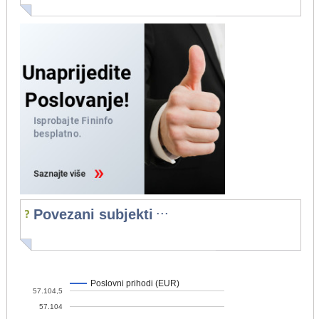
...
Povezani subjekti
Poslovni prihodi (EUR)
57.104,5
57.104