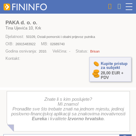
PAKA d. o. o.
Tina Ujevića 10, Krk
Djelatnost:
50109, Ostali pomorski i obalni prijevoz putnika
OIB:
MB:
26915483922
02689740
Godina osnivanja:
Veličina:
Status:
2010.
-
Brisan
Kontakt:
Kupite pristup
za subjekt
28,00 EUR +
PDV
Znate li s kim poslujete?
Mi znamo!
Pronađite sve što trebate znati na jednom mjestu, jedinoj
poslovno-financijskoj aplikaciji sa znakovima inovativnosti
Eureka
i kvalitete
Izvorno hrvatsko
.