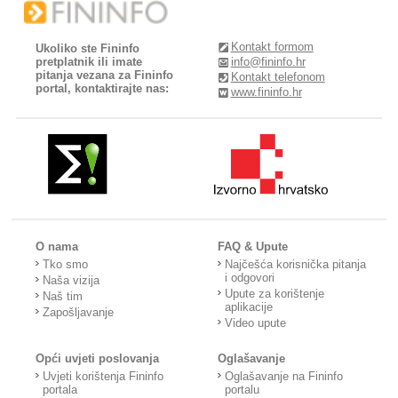
Kontakt formom
Ukoliko ste Fininfo
pretplatnik ili imate
info@fininfo.hr
pitanja vezana za Fininfo
Kontakt telefonom
portal, kontaktirajte nas:
www.fininfo.hr
O nama
FAQ & Upute
Tko smo
Najčešća korisnička pitanja
i odgovori
Naša vizija
Upute za korištenje
Naš tim
aplikacije
Zapošljavanje
Video upute
Opći uvjeti poslovanja
Oglašavanje
Uvjeti korištenja Fininfo
Oglašavanje na Fininfo
portala
portalu