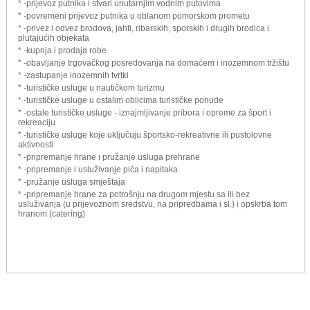
* -prijevoz putnika i stvari unutarnjim vodnim putovima
* -povremeni prijevoz putnika u oblanom pomorskom prometu
* -privez i odvez brodova, jahti, ribarskih, sporskih i drugih brodica i
plutajućih objekata
* -kupnja i prodaja robe
* -obavljanje trgovačkog posredovanja na domaćem i inozemnom tržištu
* -zastupanje inozemnih tvrtki
* -turističke usluge u nautičkom turizmu
* -turističke usluge u ostalim oblicima turističke ponude
* -ostale turističke usluge - iznajmljivanje pribora i opreme za šport i
rekreaciju
* -turističke usluge koje uključuju športsko-rekreativne ili pustolovne
aktivnosti
* -pripremanje hrane i pružanje usluga prehrane
* -pripremanje i usluživanje pića i napitaka
* -pružanje usluga smještaja
* -pripremanje hrane za potrošnju na drugom mjestu sa ili bez
usluživanja (u prijevoznom sredstvu, na pripredbama i sl.) i opskrba tom
hranom (catering)