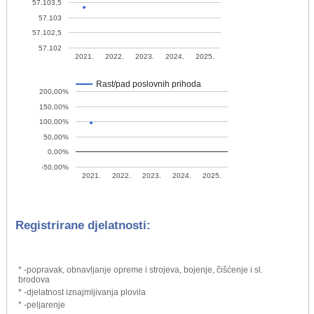
57.103,5
57.103
57.102,5
57.102
2021.
2022.
2023.
2024.
2025.
Rast/pad poslovnih prihoda
200,00%
150,00%
100,00%
50,00%
0,00%
-50,00%
2021.
2022.
2023.
2024.
2025.
Registrirane djelatnosti:
* -popravak, obnavljanje opreme i strojeva, bojenje, čišćenje i sl.
brodova
* -djelatnost iznajmljivanja plovila
* -peljarenje