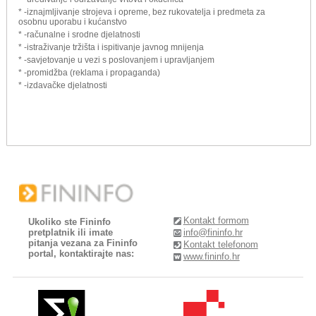
* -iznajmljivanje strojeva i opreme, bez rukovatelja i predmeta za
osobnu uporabu i kućanstvo
* -računalne i srodne djelatnosti
* -istraživanje tržišta i ispitivanje javnog mnijenja
* -savjetovanje u vezi s poslovanjem i upravljanjem
* -promidžba (reklama i propaganda)
* -izdavačke djelatnosti
Kontakt formom
Ukoliko ste Fininfo
pretplatnik ili imate
info@fininfo.hr
pitanja vezana za Fininfo
Kontakt telefonom
portal, kontaktirajte nas:
www.fininfo.hr