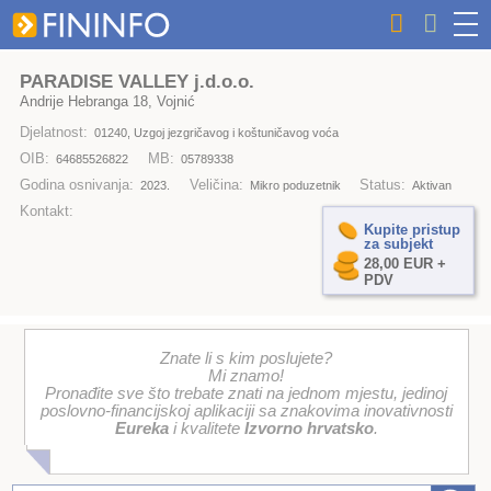
PARADISE VALLEY j.d.o.o.
Andrije Hebranga 18, Vojnić
Djelatnost:
01240, Uzgoj jezgričavog i koštuničavog voća
OIB:
MB:
64685526822
05789338
Godina osnivanja:
Veličina:
Status:
2023.
Mikro poduzetnik
Aktivan
Kontakt:
Kupite pristup
za subjekt
28,00 EUR +
PDV
Znate li s kim poslujete?
Mi znamo!
Pronađite sve što trebate znati na jednom mjestu, jedinoj
poslovno-financijskoj aplikaciji sa znakovima inovativnosti
Eureka
i kvalitete
Izvorno hrvatsko
.