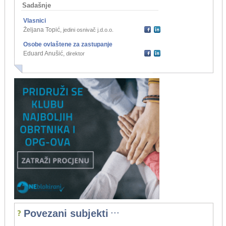
Sadašnje
Vlasnici
Željana Topić
,
jedini osnivač j.d.o.o.
Osobe ovlaštene za zastupanje
Eduard Anušić
,
direktor
...
Povezani subjekti