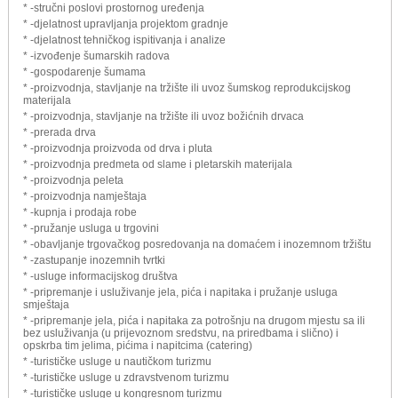
* -stručni poslovi prostornog uređenja
* -djelatnost upravljanja projektom gradnje
* -djelatnost tehničkog ispitivanja i analize
* -izvođenje šumarskih radova
* -gospodarenje šumama
* -proizvodnja, stavljanje na tržište ili uvoz šumskog reprodukcijskog
materijala
* -proizvodnja, stavljanje na tržište ili uvoz božićnih drvaca
* -prerada drva
* -proizvodnja proizvoda od drva i pluta
* -proizvodnja predmeta od slame i pletarskih materijala
* -proizvodnja peleta
* -proizvodnja namještaja
* -kupnja i prodaja robe
* -pružanje usluga u trgovini
* -obavljanje trgovačkog posredovanja na domaćem i inozemnom tržištu
* -zastupanje inozemnih tvrtki
* -usluge informacijskog društva
* -pripremanje i usluživanje jela, pića i napitaka i pružanje usluga
smještaja
* -pripremanje jela, pića i napitaka za potrošnju na drugom mjestu sa ili
bez usluživanja (u prijevoznom sredstvu, na priredbama i slično) i
opskrba tim jelima, pićima i napitcima (catering)
* -turističke usluge u nautičkom turizmu
* -turističke usluge u zdravstvenom turizmu
* -turističke usluge u kongresnom turizmu