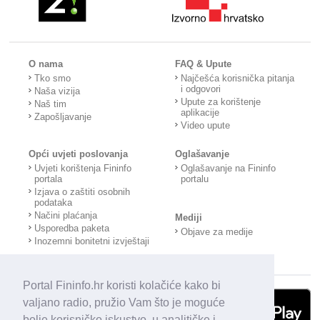
O nama
FAQ & Upute
Tko smo
Najčešća korisnička pitanja
i odgovori
Naša vizija
Upute za korištenje
Naš tim
aplikacije
Zapošljavanje
Video upute
Opći uvjeti poslovanja
Oglašavanje
Uvjeti korištenja Fininfo
Oglašavanje na Fininfo
portala
portalu
Izjava o zaštiti osobnih
podataka
Načini plaćanja
Mediji
Usporedba paketa
Objave za medije
Inozemni bonitetni izvještaji
Portal Fininfo.hr koristi kolačiće kako bi
valjano radio, pružio Vam što je moguće
bolje korisničko iskustvo, u analitičke i