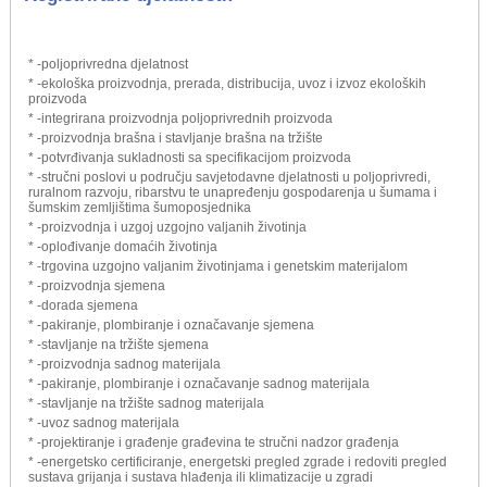
* -poljoprivredna djelatnost
* -ekološka proizvodnja, prerada, distribucija, uvoz i izvoz ekoloških
proizvoda
* -integrirana proizvodnja poljoprivrednih proizvoda
* -proizvodnja brašna i stavljanje brašna na tržište
* -potvrđivanja sukladnosti sa specifikacijom proizvoda
* -stručni poslovi u području savjetodavne djelatnosti u poljoprivredi,
ruralnom razvoju, ribarstvu te unapređenju gospodarenja u šumama i
šumskim zemljištima šumoposjednika
* -proizvodnja i uzgoj uzgojno valjanih životinja
* -oplođivanje domaćih životinja
* -trgovina uzgojno valjanim životinjama i genetskim materijalom
* -proizvodnja sjemena
* -dorada sjemena
* -pakiranje, plombiranje i označavanje sjemena
* -stavljanje na tržište sjemena
* -proizvodnja sadnog materijala
* -pakiranje, plombiranje i označavanje sadnog materijala
* -stavljanje na tržište sadnog materijala
* -uvoz sadnog materijala
* -projektiranje i građenje građevina te stručni nadzor građenja
* -energetsko certificiranje, energetski pregled zgrade i redoviti pregled
sustava grijanja i sustava hlađenja ili klimatizacije u zgradi