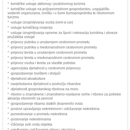
* -turističke usluge aktivnog i pustolovnog turizma
* -turističke usluge na poljoprivrednom gospodarstvu, uzgajalištu
vodenih organizama, lovištu i u šumi šumoposjednika te ribolovnom
turizmu
* -usluge iznajmljivanja vozila (rent-a-car)
* -usluge turističkog ronjenja
* -usluge iznajmljivanja opreme za šport i rekreaciju turistima i obveze
pružatelja usluge
* -prijevoz putnika u unutarnjem cestovnom prometu
* -prijevoz putnika u međunarodnom cestovnom prometu
* -prijevoz tereta u unutarnjem cestovnom prometu
* -prijevoz tereta u međunarodnom cestovnom prometu
* -prijevoz osoba i tereta za vlastite potrebe
* -agencijska djelatnost u cestovnom prijevozu
* -gospodarenje lovištem i divljači
* -djelatnost akvakulture
* -savjetodavna djelatnost u području ribarstva
* -djelatnosti gospodarskog ribolova na moru
* -ribolov u znanstvene i znanstveno-nastavne svrhe i ribolov za potrebe
akvarija otvorenih za javnost
* -gospodarenje ribama slatkih (kopnenih) voda
* -poslovi upravljanja nekretninom i održavanje nekretnina
* -posredovanje u prometu nekretnina
* -poslovanje nekretninama
* -čišćenje svih vrsta objekta
* -uređivanje i održavanje vrtova i okućnica