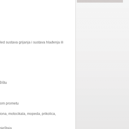
led sustava grijanja i sustava hlađenja ili
žištu
vnom prometu
iona, motocikala, mopeda, prikolica,
mještaja