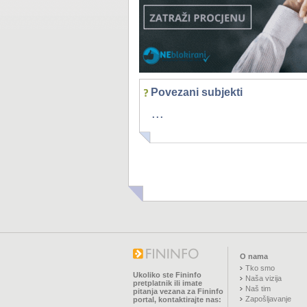
Povezani subjekti
...
O nama
Tko smo
Ukoliko ste Fininfo
Naša vizija
pretplatnik ili imate
Naš tim
pitanja vezana za Fininfo
Zapošljavanje
portal, kontaktirajte nas: