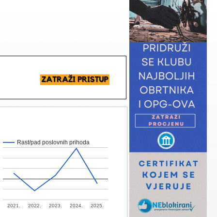
Rast/pad poslovnih prihoda
2021.
2022.
2023.
2024.
2025.