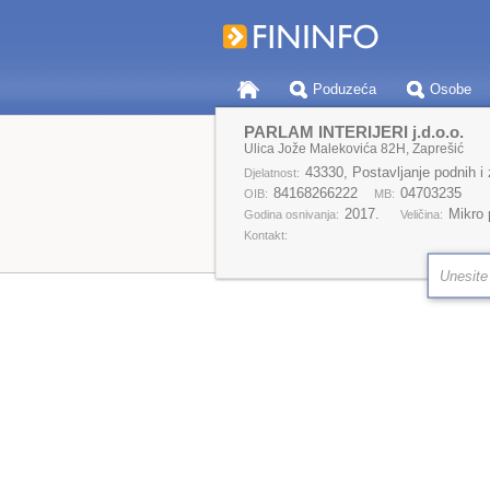
Poduzeća
Osobe
PARLAM INTERIJERI j.d.o.o.
Ulica Jože Malekovića 82H, Zaprešić
43330, Postavljanje podnih i 
Djelatnost:
84168266222
04703235
OIB:
MB:
2017.
Mikro
Godina osnivanja:
Veličina:
Kontakt: