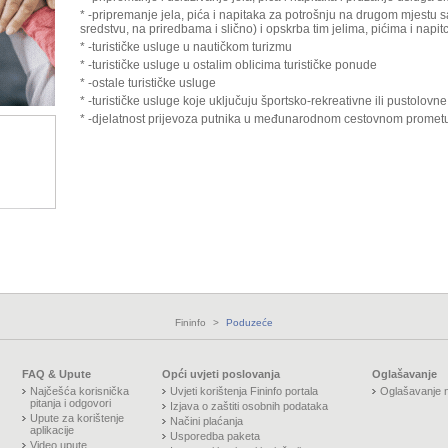
* -pripremanje jela, pića i napitaka za potrošnju na drugom mjestu s
sredstvu, na priredbama i slično) i opskrba tim jelima, pićima i napit
* -turističke usluge u nautičkom turizmu
* -turističke usluge u ostalim oblicima turističke ponude
* -ostale turističke usluge
* -turističke usluge koje uključuju športsko-rekreativne ili pustolovne
* -djelatnost prijevoza putnika u međunarodnom cestovnom promet
Fininfo
>
Poduzeće
FAQ & Upute
Opći uvjeti poslovanja
Oglašavanje
Najčešća korisnička
Uvjeti korištenja Fininfo portala
Oglašavanje n
pitanja i odgovori
Izjava o zaštiti osobnih podataka
Upute za korištenje
Načini plaćanja
aplikacije
Usporedba paketa
Video upute