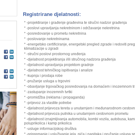
Registrirane djelatnosti:
* -projektiranje i građenje građevina te stručni nadzor građenja
* -poslovi upravljanja nekretninom i održavanje nekretnina
* -posredovanje u prometu nekretnina
* -poslovanje nekretninama
* -energetsko certificiranje, energetski pregled zgrade i redoviti preg
klimatizacije u zgradi
* -stručni poslovi prostornog uređenja
* -djelatnost projektiranja i/ili stručnog nadzora građenja
* -djelatnost upravljanja projektom gradnje
* -djelatnost tehničkog ispitivanja i analize
* -kupnja i prodaja robe
* -pružanje usluga u trgovini
* -obavljanje trgovačkog posredovanja na domaćem i inozemnom tr
* -zastupanje inozemnih tvrtki
* -promidžba (reklama i propaganda)
* -prijevoz za vlastite potrebe
* -djelatnost prijevoza tereta u unutarnjem i međunarodnom cesto
* -djelatnost prijevoza putnika u unutarnjem cestovnom prometu
* -djelatnost iznajmljivanja automobila, kombi vozila, autobusa, kam
poluprikolica i kamp prikolica
* -usluge informacijskog društva
* -pripremanje i usluživanje jela, pića i napitaka i pružanje usluga s