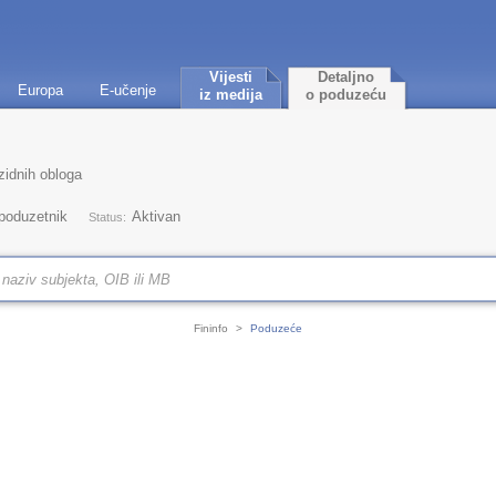
Vijesti
Detaljno
Europa
E-učenje
iz medija
o poduzeću
zidnih obloga
 poduzetnik
Aktivan
Status:
Fininfo
>
Poduzeće