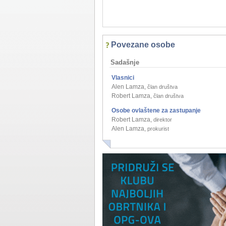
Povezane osobe
Sadašnje
Vlasnici
Alen Lamza
,
član društva
Robert Lamza
,
član društva
Osobe ovlaštene za zastupanje
Robert Lamza
,
direktor
Alen Lamza
,
prokurist