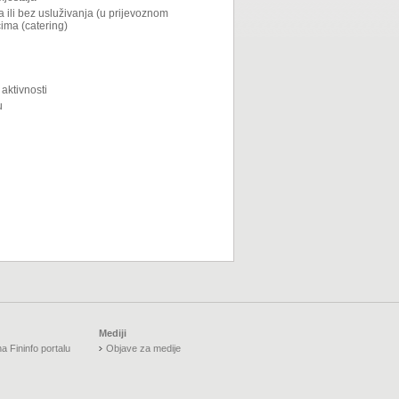
a ili bez usluživanja (u prijevoznom
cima (catering)
 aktivnosti
u
Mediji
a Fininfo portalu
Objave za medije