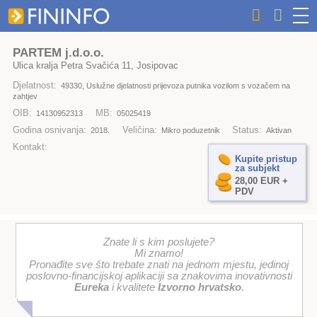
PARTEM j.d.o.o.
Ulica kralja Petra Svačića 11, Josipovac
Djelatnost:
49330, Uslužne djelatnosti prijevoza putnika vozilom s vozačem na
zahtjev
OIB:
MB:
14130952313
05025419
Godina osnivanja:
Veličina:
Status:
2018.
Mikro poduzetnik
Aktivan
Kontakt:
Kupite pristup
za subjekt
28,00 EUR +
PDV
Znate li s kim poslujete?
Mi znamo!
Pronađite sve što trebate znati na jednom mjestu, jedinoj
poslovno-financijskoj aplikaciji sa znakovima inovativnosti
Eureka
i kvalitete
Izvorno hrvatsko
.