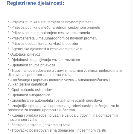
Registrirane djelatnosti:
* -Prijevoz putnika u unutarnjem cestovnom prometu
* -Prijevoz putnika u međunarodnom cestovnom prometu
* -Prijevoz tereta u unutarnjem cestovnom prometu
* -Prijevoz tereta u međunarodnom cestovnom prometu
* -Prijevoz osoba i tereta za vlastite potrebe
* -Agencijska djelatnost u cestovnom prijevozu
* -Autotaksi prijevoz
* -Djelatnost iznajmljivanja vozila s vozačem
* -Djelatnost shuttle prijevoza
* -Trgovina i posredovanje u trgovini motornim vozilima, motociklima te
dijelovima i priborom za motorna vozila
* -Održavanje i popravak motornih vozila – automehaničarska i
vulkanizerska djelatnost
* -Opći mehaničarski radovi
* -Djelatnost autopraonice
* -Iznajmljivanje automobila i ostalih prijevoznih sredstava
* -Iznajmljivanje strojeva i opreme za građevinarstvo i inženjerstvo te
predmeta za osobnu uporabu i kućanstvo
* -Kupnja i prodaja robe i pružanje usluga u trgovini, na domaćem ili
inozemnom tržištu
* -Zastupanje stranih (inozemnih) tvrtki
* -Trgovačko posredovanje na domaćem i inozemnom tržištu