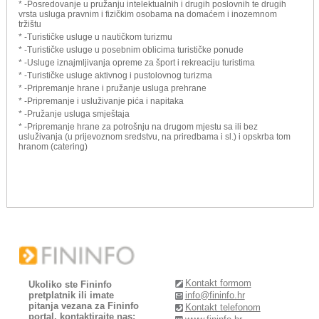
* -Posredovanje u pružanju intelektualnih i drugih poslovnih te drugih
vrsta usluga pravnim i fizičkim osobama na domaćem i inozemnom
tržištu
* -Turističke usluge u nautičkom turizmu
* -Turističke usluge u posebnim oblicima turističke ponude
* -Usluge iznajmljivanja opreme za šport i rekreaciju turistima
* -Turističke usluge aktivnog i pustolovnog turizma
* -Pripremanje hrane i pružanje usluga prehrane
* -Pripremanje i usluživanje pića i napitaka
* -Pružanje usluga smještaja
* -Pripremanje hrane za potrošnju na drugom mjestu sa ili bez
usluživanja (u prijevoznom sredstvu, na priredbama i sl.) i opskrba tom
hranom (catering)
Kontakt formom
Ukoliko ste Fininfo
pretplatnik ili imate
info@fininfo.hr
pitanja vezana za Fininfo
Kontakt telefonom
portal, kontaktirajte nas: