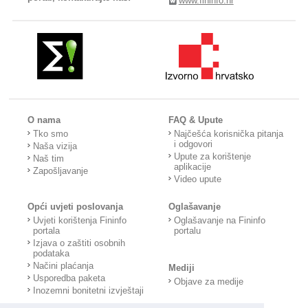
www.fininfo.hr
O nama
FAQ & Upute
Tko smo
Najčešća korisnička pitanja
i odgovori
Naša vizija
Upute za korištenje
Naš tim
aplikacije
Zapošljavanje
Video upute
Opći uvjeti poslovanja
Oglašavanje
Uvjeti korištenja Fininfo
Oglašavanje na Fininfo
portala
portalu
Izjava o zaštiti osobnih
podataka
Načini plaćanja
Mediji
Usporedba paketa
Objave za medije
Inozemni bonitetni izvještaji