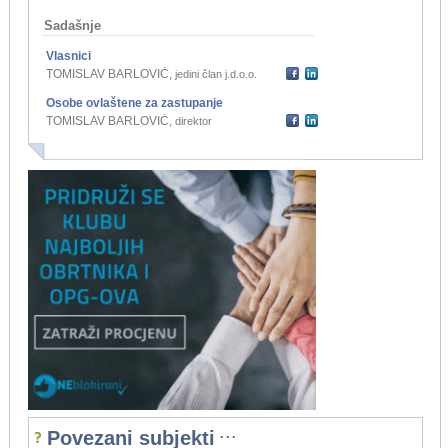
Sadašnje
Vlasnici
TOMISLAV BARLOVIĆ
,
jedini član j.d.o.o.
Osobe ovlaštene za zastupanje
TOMISLAV BARLOVIĆ
,
direktor
...
Povezani subjekti