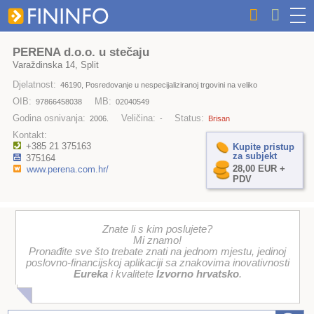
PERENA d.o.o. u stečaju
Varaždinska 14, Split
Djelatnost:
46190, Posredovanje u nespecijaliziranoj trgovini na veliko
OIB:
MB:
97866458038
02040549
Godina osnivanja:
Veličina:
Status:
2006.
-
Brisan
Kontakt:
+385 21 375163
Kupite pristup
za subjekt
375164
28,00 EUR +
www.perena.com.hr/
PDV
Znate li s kim poslujete?
Mi znamo!
Pronađite sve što trebate znati na jednom mjestu, jedinoj
poslovno-financijskoj aplikaciji sa znakovima inovativnosti
Eureka
i kvalitete
Izvorno hrvatsko
.