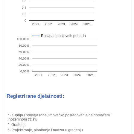
0,6
0,4
0,2
0
2021.
2022.
2023.
2024.
2025.
Rast/pad poslovnih prihoda
100,00%
80,00%
60,00%
40,00%
20,00%
0,00%
2021.
2022.
2023.
2024.
2025.
Registrirane djelatnosti:
* -Kupnja i prodaja robe, trgovačko posredovanje na domaćem i
inozemnom tržištu
* -Građenje
* -Projektiranje, planiranje i nadzor u građenju