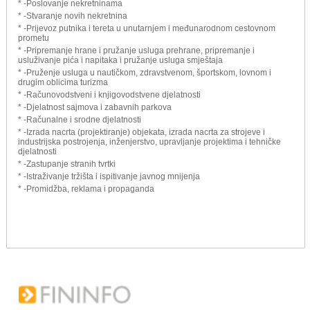
* -Poslovanje nekretninama
* -Stvaranje novih nekretnina
* -Prijevoz putnika i tereta u unutarnjem i međunarodnom cestovnom
prometu
* -Pripremanje hrane i pružanje usluga prehrane, pripremanje i
usluživanje pića i napitaka i pružanje usluga smještaja
* -Pruženje usluga u nautičkom, zdravstvenom, športskom, lovnom i
drugim oblicima turizma
* -Računovodstveni i knjigovodstvene djelatnosti
* -Djelatnost sajmova i zabavnih parkova
* -Računalne i srodne djelatnosti
* -Izrada nacrta (projektiranje) objekata, izrada nacrta za strojeve i
industrijska postrojenja, inženjerstvo, upravljanje projektima i tehničke
djelatnosti
* -Zastupanje stranih tvrtki
* -Istraživanje tržišta i ispitivanje javnog mnijenja
* -Promidžba, reklama i propaganda