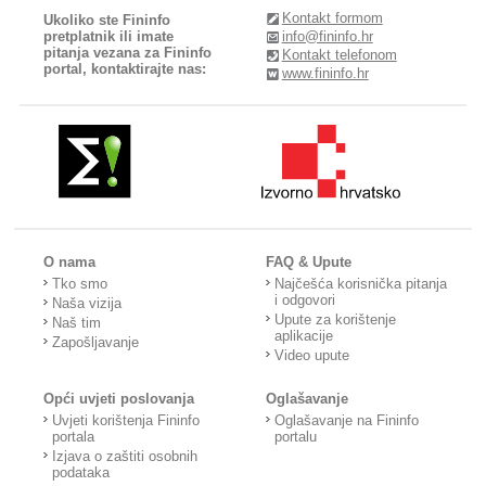
Kontakt formom
Ukoliko ste Fininfo
pretplatnik ili imate
info@fininfo.hr
pitanja vezana za Fininfo
Kontakt telefonom
portal, kontaktirajte nas:
www.fininfo.hr
O nama
FAQ & Upute
Tko smo
Najčešća korisnička pitanja
i odgovori
Naša vizija
Upute za korištenje
Naš tim
aplikacije
Zapošljavanje
Video upute
Opći uvjeti poslovanja
Oglašavanje
Uvjeti korištenja Fininfo
Oglašavanje na Fininfo
portala
portalu
Izjava o zaštiti osobnih
podataka