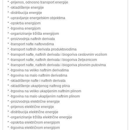
* -prijenos, odnosno transport energije
* -skladištenje energije
* -distribucija energije
* -upravljanje energetskim objektima
* -opskrba energijom
* -trgovina energijom
* -organiziranje tržišta energijom
* -proizvodnja naftnih derivata
* -transport nafte naftovodima
* -transport naftnih derivata produktovodima
* -transport nafte, naftnih derivata i biogoriva cestovnim vozilom
* -transport nafte, naftnih derivata i biogoriva željeznicom
* -transport nafte, naftnih derivata i biogoriva plovnim putovima
* -trgovina na veliko naftnim derivatima
* -trgovina na malo naftnim derivatima
* -skladištenje nafte i naftnih derivata
* -skladištenje ukapljenog naftnog plina
* -trgovina na veliko ukapljenim naftnim plinom
* -trgovina na malo ukapljenim naftnim plinom
* -proizvodnja električne energije
* -prijenos električne energije
* -distribucija električne energije
* -organiziranje tržišta električne energije
* -opskrba električnom energijom
* -trgovina električnom energijom