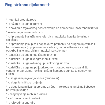
Registrirane djelatnosti:
* -kupnja i prodaja robe
* -pružanje usluga u trgovini
* -obavljanje trgovačkog posredovanja na domaćem i inozemnom tržištu
* -zastupanje inozemnih tvrtki
* -pripremanje i usluživanje jela, pića i napitaka i pružanje usluga
smještaja
* -pripremanje jela, pića i napitaka za potrošnju na drugom mjestu sa ili
bez usluživanja (u prijevoznom sredstvu, na priredbama i slično) i
opskrba tim jelima, pićima i napitcima (catering)
* -turističke usluge u nautičkom turizmu
* -turističke usluge u kongresnom turizmu
* -turističke usluge aktivnog i pustolovnog turizma
* -turističke usluge na poljoprivrednom gospodarstvu, uzgajalištu
vodenih organizama, lovištu i u šumi šumoposjednika te ribolovnom
turizmu
* -usluge iznajmljivanja vozila (rent-a-car)
* -usluge turističkog ronjenja
* -usluge iznajmljivanja opreme za šport i rekreaciju turistima i obveze
pružatelja usluge
* -iznajmljivanje mobilnih kućica
* -računovodstveni poslovi
* -proizvodnja energije