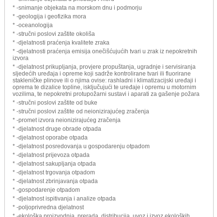
* -snimanje objekata na morskom dnu i podmorju
* -geologija i geofizika mora
* -oceanologija
* -stručni poslovi zaštite okoliša
* -djelatnosti praćenja kvalitete zraka
* -djelatnosti praćenja emisija onečišćujućih tvari u zrak iz nepokretnih
izvora
* -djelatnost prikupljanja, provjere propuštanja, ugradnje i servisiranja
sljedećih uređaja i opreme koji sadrže kontrolirane tvari ili fluorirane
stakleničke plinove ili o njima ovise: rashladni i klimatizacijski uređaji i
oprema te dizalice topline, isključujući te uređaje i opremu u motornim
vozilima, te nepokretni protupožarni sustavi i aparati za gašenje požara
* -stručni poslovi zaštite od buke
* -stručni poslovi zaštite od neionizirajućeg zračenja
* -promet izvora neionizirajućeg zračenja
* -djelatnost druge obrade otpada
* -djelatnost oporabe otpada
* -djelatnost posredovanja u gospodarenju otpadom
* -djelatnost prijevoza otpada
* -djelatnost sakupljanja otpada
* -djelatnost trgovanja otpadom
* -djelatnost zbrinjavanja otpada
* -gospodarenje otpadom
* -djelatnost ispitivanja i analize otpada
* -poljoprivredna djelatnost
* -ekološka proizvodnja, prerada, distribucija, uvoz i izvoz ekoloških