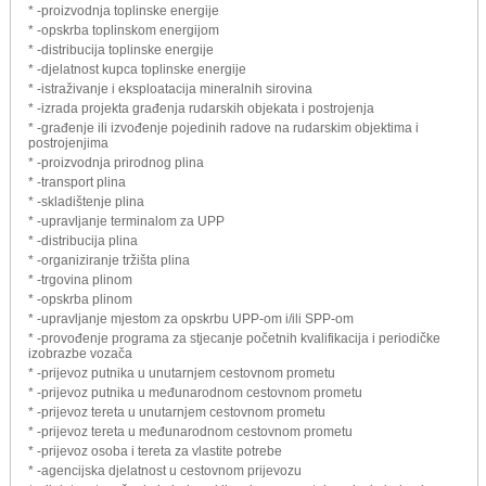
* -proizvodnja toplinske energije
* -opskrba toplinskom energijom
* -distribucija toplinske energije
* -djelatnost kupca toplinske energije
* -istraživanje i eksploatacija mineralnih sirovina
* -izrada projekta građenja rudarskih objekata i postrojenja
* -građenje ili izvođenje pojedinih radove na rudarskim objektima i
postrojenjima
* -proizvodnja prirodnog plina
* -transport plina
* -skladištenje plina
* -upravljanje terminalom za UPP
* -distribucija plina
* -organiziranje tržišta plina
* -trgovina plinom
* -opskrba plinom
* -upravljanje mjestom za opskrbu UPP-om i/ili SPP-om
* -provođenje programa za stjecanje početnih kvalifikacija i periodičke
izobrazbe vozača
* -prijevoz putnika u unutarnjem cestovnom prometu
* -prijevoz putnika u međunarodnom cestovnom prometu
* -prijevoz tereta u unutarnjem cestovnom prometu
* -prijevoz tereta u međunarodnom cestovnom prometu
* -prijevoz osoba i tereta za vlastite potrebe
* -agencijska djelatnost u cestovnom prijevozu