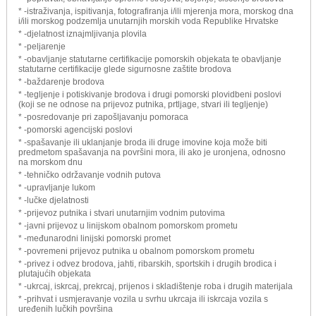
* -istraživanja, ispitivanja, fotografiranja i/ili mjerenja mora, morskog dna
i/ili morskog podzemlja unutarnjih morskih voda Republike Hrvatske
* -djelatnost iznajmljivanja plovila
* -peljarenje
* -obavljanje statutarne certifikacije pomorskih objekata te obavljanje
statutarne certifikacije glede sigurnosne zaštite brodova
* -baždarenje brodova
* -tegljenje i potiskivanje brodova i drugi pomorski plovidbeni poslovi
(koji se ne odnose na prijevoz putnika, prtljage, stvari ili tegljenje)
* -posredovanje pri zapošljavanju pomoraca
* -pomorski agencijski poslovi
* -spašavanje ili uklanjanje broda ili druge imovine koja može biti
predmetom spašavanja na površini mora, ili ako je uronjena, odnosno
na morskom dnu
* -tehničko održavanje vodnih putova
* -upravljanje lukom
* -lučke djelatnosti
* -prijevoz putnika i stvari unutarnjim vodnim putovima
* -javni prijevoz u linijskom obalnom pomorskom prometu
* -međunarodni linijski pomorski promet
* -povremeni prijevoz putnika u obalnom pomorskom prometu
* -privez i odvez brodova, jahti, ribarskih, sportskih i drugih brodica i
plutajućih objekata
* -ukrcaj, iskrcaj, prekrcaj, prijenos i skladištenje roba i drugih materijala
* -prihvat i usmjeravanje vozila u svrhu ukrcaja ili iskrcaja vozila s
uređenih lučkih površina