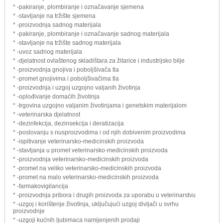
* -pakiranje, plombiranje i označavanje sjemena
* -stavljanje na tržište sjemena
* -proizvodnja sadnog materijala
* -pakiranje, plombiranje i označavanje sadnog materijala
* -stavljanje na tržište sadnog materijala
* -uvoz sadnog materijala
* -djelatnost ovlaštenog skladištara za žitarice i industrijsko bilje
* -proizvodnja gnojiva i poboljšivača tla
* -promet gnojivima i poboljšivačima tla
* -proizvodnja i uzgoj uzgojno valjanih životinja
* -oplođivanje domaćih životinja
* -trgovina uzgojno valjanim životinjama i genetskim materijalom
* -veterinarska djelatnost
* -dezinfekcija, dezinsekcija i deratizacija
* -poslovanju s nusproizvodima i od njih dobivenim proizvodima
* -ispitivanje veterinarsko-medicinskih proizvoda
* -stavljanja u promet veterinarsko-medicinskih proizvoda
* -proizvodnja veterinarsko-medicinskih proizvoda
* -promet na veliko veterinarsko-medicinskih proizvoda
* -promet na malo veterinarsko-medicinskih proizvoda
* -farmakovigilancija
* -proizvodnja pribora i drugih proizvoda za uporabu u veterinarstvu
* -uzgoj i korištenje životinja, uključujući uzgoj divljači u svrhu
proizvodnje
* -uzgoji kućnih ljubimaca namijenjenih prodaji