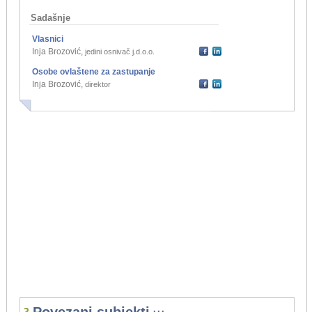
Sadašnje
Vlasnici
Inja Brozović
,
jedini osnivač j.d.o.o.
Osobe ovlaštene za zastupanje
Inja Brozović
,
direktor
...