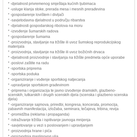
* -djelatnost privremenog smještaja kućnih ljubimaca
* -usluge klanja stoke, prerada mesa i mesnih prerađevina
* -gospodarenje lovištem i divljači
* -savjetodavna djelatnost u području ribarstva
* -djelatnosti gospodarskog ribolova na moru
* -izvođenje šumarskih radova
* -gospodarenje šumama
* -proizvodnja, stavljanje na tržište ili uvoz šumskog reprodukcijskog
materijala
* -proizvodnja, stavljanje na tržište ili uvoz božićnih drvaca
* -djelatnosti proizvodnje i stavljanja na tržište predmeta opće uporabe
* -poslovi zaštite na radu
* -sportska priprema
* -sportska poduka
* -organiziranje i vođenje sportskog natjecanja
* -upravljanje sportskom građevinom
* -priprema i organizacija te javno izvođenje dramskih, glazbeno-
scenskih, lutkarskih i drugih scenskih djela (scenska i glazbeno-scenska
djela)
* -organiziranje sajmova, priredbi, kongresa, koncerata, promocija,
zabavnih manifestacija, izložaba, seminara, tečajeva, tribina, revija
* -promidžba (reklama i propaganda)
* -istraživanje tržišta i ispitivanje javnoga mnijenja
* -savjetovanje u vezi s poslovanjem i upravljanjem
* -proizvodnja hrane i pića
* -proizvodnja maslinovog ulja