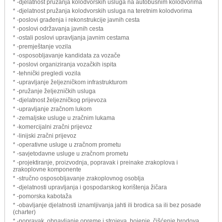
* -djelatnost pružanja kolodvorskih usluga na autobusnim kolodvorima
* -djelatnost pružanja kolodvorskih usluga na teretnim kolodvorima
* -poslovi građenja i rekonstrukcije javnih cesta
* -poslovi održavanja javnih cesta
* -ostali poslovi upravljanja javnim cestama
* -premještanje vozila
* -osposobljavanje kandidata za vozače
* -poslovi organiziranja vozačkih ispita
* -tehnički pregledi vozila
* -upravljanje željezničkom infrastrukturom
* -pružanje željezničkih usluga
* -djelatnost željezničkog prijevoza
* -upravljanje zračnom lukom
* -zemaljske usluge u zračnim lukama
* -komercijalni zračni prijevoz
* -linijski zračni prijevoz
* -operativne usluge u zračnom prometu
* -savjetodavne usluge u zračnom prometu
* -projektiranje, proizvodnja, popravak i preinake zrakoplova i
zrakoplovne komponente
* -stručno osposobljavanje zrakoplovnog osoblja
* -djelatnosti upravljanja i gospodarskog korištenja žičara
* -pomorska kabotaža
* -obavljanje djelatnosti iznamljivanja jahti ili brodica sa ili bez posade
(charter)
* -popravak, obnavljanje opreme i strojeva, bojenje, čišćenje brodova