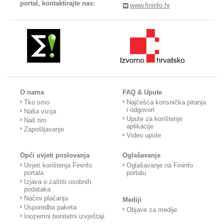
portal, kontaktirajte nas:
www.fininfo.hr
O nama
FAQ & Upute
Tko smo
Najčešća korisnička pitanja
i odgovori
Naša vizija
Upute za korištenje
Naš tim
aplikacije
Zapošljavanje
Video upute
Opći uvjeti poslovanja
Oglašavanje
Uvjeti korištenja Fininfo
Oglašavanje na Fininfo
portala
portalu
Izjava o zaštiti osobnih
podataka
Načini plaćanja
Mediji
Usporedba paketa
Objave za medije
Inozemni bonitetni izvještaji