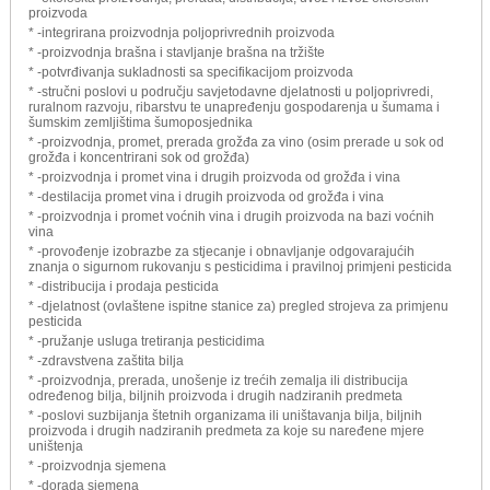
proizvoda
* -integrirana proizvodnja poljoprivrednih proizvoda
* -proizvodnja brašna i stavljanje brašna na tržište
* -potvrđivanja sukladnosti sa specifikacijom proizvoda
* -stručni poslovi u području savjetodavne djelatnosti u poljoprivredi,
ruralnom razvoju, ribarstvu te unapređenju gospodarenja u šumama i
šumskim zemljištima šumoposjednika
* -proizvodnja, promet, prerada grožđa za vino (osim prerade u sok od
grožđa i koncentrirani sok od grožđa)
* -proizvodnja i promet vina i drugih proizvoda od grožđa i vina
* -destilacija promet vina i drugih proizvoda od grožđa i vina
* -proizvodnja i promet voćnih vina i drugih proizvoda na bazi voćnih
vina
* -provođenje izobrazbe za stjecanje i obnavljanje odgovarajućih
znanja o sigurnom rukovanju s pesticidima i pravilnoj primjeni pesticida
* -distribucija i prodaja pesticida
* -djelatnost (ovlaštene ispitne stanice za) pregled strojeva za primjenu
pesticida
* -pružanje usluga tretiranja pesticidima
* -zdravstvena zaštita bilja
* -proizvodnja, prerada, unošenje iz trećih zemalja ili distribucija
određenog bilja, biljnih proizvoda i drugih nadziranih predmeta
* -poslovi suzbijanja štetnih organizama ili uništavanja bilja, biljnih
proizvoda i drugih nadziranih predmeta za koje su naređene mjere
uništenja
* -proizvodnja sjemena
* -dorada sjemena