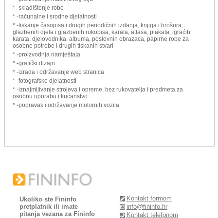
* -skladištenje robe
* -računalne i srodne djelatnosti
* -tiskanje časopisa i drugih periodičnih izdanja, knjiga i brošura,
glazbenih djela i glazbenih rukopisa, karata, atlasa, plakata, igraćih
karata, djelovodnika, albuma, poslovnih obrazaca, papirne robe za
osobne potrebe i drugih tiskanih stvari
* -proizvodnja namještaja
* -grafički dizajn
* -izrada i održavanje web stranica
* -fotografske djelatnosti
* -iznajmljivanje strojeva i opreme, bez rukovatelja i predmeta za
osobnu uporabu i kućanstvo
* -popravak i održavanje motornih vozila
Kontakt formom
Ukoliko ste Fininfo
pretplatnik ili imate
info@fininfo.hr
pitanja vezana za Fininfo
Kontakt telefonom