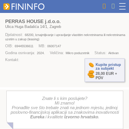
PERRAS HOUSE j.d.o.o.
Ulica Huga Badalića 14/1, Zagreb
Djelatnost:
68200, Iznajmljivanje i upravljanje vlastitim nekretninama ili nekretninama
uzetim u zakup (leasing)
OIB:
MB:
69445536611
06007147
Godina osnivanja:
Veličina:
Status:
2024.
Mikro poduzetnik
Aktivan
Kontakt:
Kupite pristup
za subjekt
28,00 EUR +
PDV
Znate li s kim poslujete?
Mi znamo!
Pronađite sve što trebate znati na jednom mjestu, jedinoj
poslovno-financijskoj aplikaciji sa znakovima inovativnosti
Eureka
i kvalitete
Izvorno hrvatsko
.