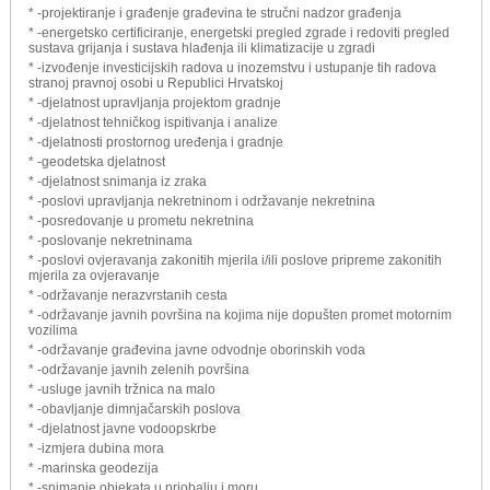
* -projektiranje i građenje građevina te stručni nadzor građenja
* -energetsko certificiranje, energetski pregled zgrade i redoviti pregled
sustava grijanja i sustava hlađenja ili klimatizacije u zgradi
* -izvođenje investicijskih radova u inozemstvu i ustupanje tih radova
stranoj pravnoj osobi u Republici Hrvatskoj
* -djelatnost upravljanja projektom gradnje
* -djelatnost tehničkog ispitivanja i analize
* -djelatnosti prostornog uređenja i gradnje
* -geodetska djelatnost
* -djelatnost snimanja iz zraka
* -poslovi upravljanja nekretninom i održavanje nekretnina
* -posredovanje u prometu nekretnina
* -poslovanje nekretninama
* -poslovi ovjeravanja zakonitih mjerila i/ili poslove pripreme zakonitih
mjerila za ovjeravanje
* -održavanje nerazvrstanih cesta
* -održavanje javnih površina na kojima nije dopušten promet motornim
vozilima
* -održavanje građevina javne odvodnje oborinskih voda
* -održavanje javnih zelenih površina
* -usluge javnih tržnica na malo
* -obavljanje dimnjačarskih poslova
* -djelatnost javne vodoopskrbe
* -izmjera dubina mora
* -marinska geodezija
* -snimanje objekata u priobalju i moru