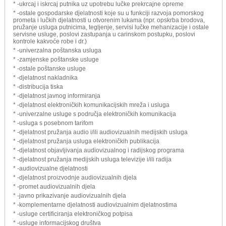
* -ukrcaj i iskrcaj putnika uz upotrebu lučke prekrcajne opreme
* -ostale gospodarske djelatnosti koje su u funkciji razvoja pomorskog
prometa i lučkih djelatnosti u otvorenim lukama (npr. opskrba brodova,
pružanje usluga putnicima, tegljenje, servisi lučke mehanizacije i ostale
servisne usluge, poslovi zastupanja u carinskom postupku, poslovi
kontrole kakvoće robe i dr.)
* -univerzalna poštanska usluga
* -zamjenske poštanske usluge
* -ostale poštanske usluge
* -djelatnost nakladnika
* -distribucija tiska
* -djelatnost javnog informiranja
* -djelatnost elektroničkih komunikacijskih mreža i usluga
* -univerzalne usluge s područja elektroničkih komunikacija
* -usluga s posebnom tarifom
* -djelatnost pružanja audio i/ili audiovizualnih medijskih usluga
* -djelatnost pružanja usluga elektroničkih publikacija
* -djelatnost objavljivanja audiovizualnog i radijskog programa
* -djelatnost pružanja medijskih usluga televizije i/ili radija
* -audiovizualne djelatnosti
* -djelatnost proizvodnje audiovizualnih djela
* -promet audiovizualnih djela
* -javno prikazivanje audiovizualnih djela
* -komplementarne djelatnosti audiovizualnim djelatnostima
* -usluge certificiranja elektroničkog potpisa
* -usluge informacijskog društva