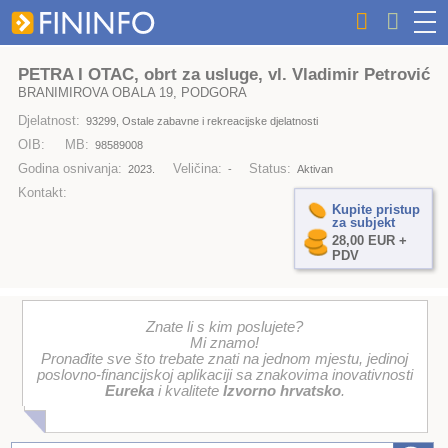
PETRA I OTAC, obrt za usluge, vl. Vladimir Petrović
BRANIMIROVA OBALA 19, PODGORA
Djelatnost:
93299, Ostale zabavne i rekreacijske djelatnosti
OIB:
MB:
98589008
Godina osnivanja:
Veličina:
Status:
2023.
-
Aktivan
Kontakt:
Kupite pristup
za subjekt
28,00 EUR +
PDV
Znate li s kim poslujete?
Mi znamo!
Pronađite sve što trebate znati na jednom mjestu, jedinoj
poslovno-financijskoj aplikaciji sa znakovima inovativnosti
Eureka
i kvalitete
Izvorno hrvatsko
.