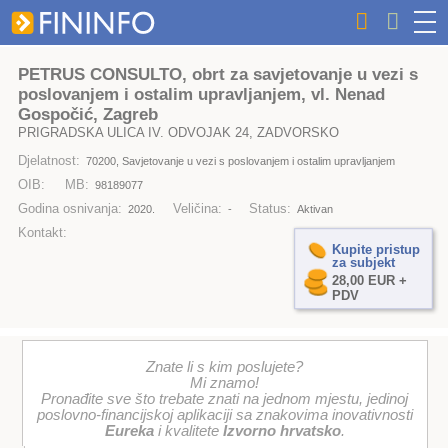
PETRUS CONSULTO, obrt za savjetovanje u vezi s
poslovanjem i ostalim upravljanjem, vl. Nenad
Gospočić, Zagreb
PRIGRADSKA ULICA IV. ODVOJAK 24, ZADVORSKO
Djelatnost:
70200, Savjetovanje u vezi s poslovanjem i ostalim upravljanjem
OIB:
MB:
98189077
Godina osnivanja:
Veličina:
Status:
2020.
-
Aktivan
Kontakt:
Kupite pristup
za subjekt
28,00 EUR +
PDV
Znate li s kim poslujete?
Mi znamo!
Pronađite sve što trebate znati na jednom mjestu, jedinoj
poslovno-financijskoj aplikaciji sa znakovima inovativnosti
Eureka
i kvalitete
Izvorno hrvatsko
.