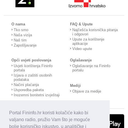
O nama
FAQ & Upute
Tko smo
Najčešća korisnička pitanja
i odgovori
Naša vizija
Upute za korištenje
Naš tim
aplikacije
Zapošljavanje
Video upute
Opći uvjeti poslovanja
Oglašavanje
Uvjeti korištenja Fininfo
Oglašavanje na Fininfo
portala
portalu
Izjava o zaštiti osobnih
podataka
Načini plaćanja
Mediji
Usporedba paketa
Objave za medije
Inozemni bonitetni izvještaji
Portal Fininfo.hr koristi kolačiće kako bi
valjano radio, pružio Vam što je moguće
bolje korisničko iskustvo, u analitičke i