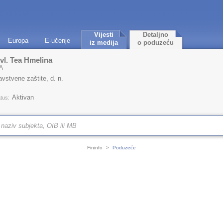
Vijesti
Detaljno
Europa
E-učenje
iz medija
o poduzeću
l. Tea Hmelina
A
avstvene zaštite, d. n.
Aktivan
tus:
Fininfo
>
Poduzeće