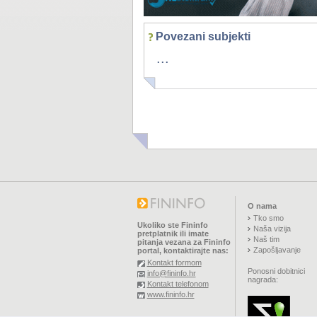
Povezani subjekti
...
O nama
Tko smo
Ukoliko ste Fininfo
Naša vizija
pretplatnik ili imate
Naš tim
pitanja vezana za Fininfo
Zapošljavanje
portal, kontaktirajte nas:
Kontakt formom
Ponosni dobitnici
info@fininfo.hr
nagrada:
Kontakt telefonom
www.fininfo.hr