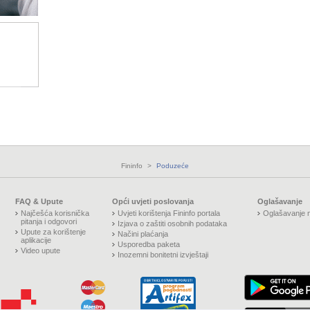
Fininfo
>
Poduzeće
FAQ & Upute
Opći uvjeti poslovanja
Oglašavanje
Najčešća korisnička
Uvjeti korištenja Fininfo portala
Oglašavanje n
pitanja i odgovori
Izjava o zaštiti osobnih podataka
Upute za korištenje
Načini plaćanja
aplikacije
Usporedba paketa
Video upute
Inozemni bonitetni izvještaji