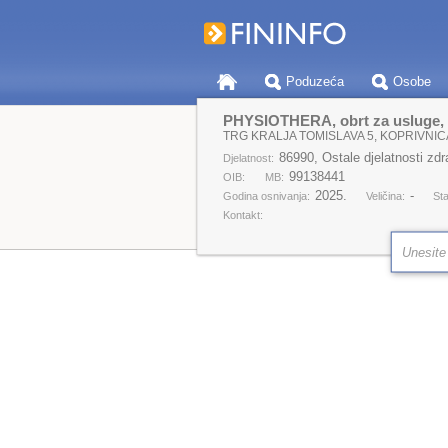
Poduzeća
Osobe
PHYSIOTHERA, obrt za usluge, v
TRG KRALJA TOMISLAVA 5, KOPRIVNIC
86990, Ostale djelatnosti zdr
Djelatnost:
99138441
OIB:
MB:
2025.
-
Godina osnivanja:
Veličina:
Sta
Kontakt: