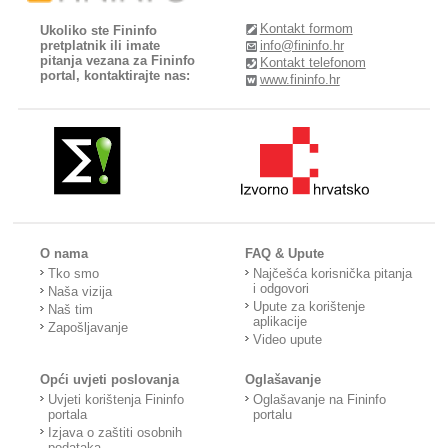
Kontakt formom
Ukoliko ste Fininfo
pretplatnik ili imate
info@fininfo.hr
pitanja vezana za Fininfo
Kontakt telefonom
portal, kontaktirajte nas:
www.fininfo.hr
O nama
FAQ & Upute
Tko smo
Najčešća korisnička pitanja
i odgovori
Naša vizija
Upute za korištenje
Naš tim
aplikacije
Zapošljavanje
Video upute
Opći uvjeti poslovanja
Oglašavanje
Uvjeti korištenja Fininfo
Oglašavanje na Fininfo
portala
portalu
Izjava o zaštiti osobnih
podataka