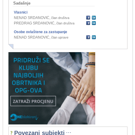
Sadašnje
Vlasnici
NENAD SRDANOVIĆ
,
član društva
PREDRAG SRDANOVIĆ
,
član društva
Osobe ovlaštene za zastupanje
NENAD SRDANOVIĆ
,
član uprave
...
Povezani subjekti