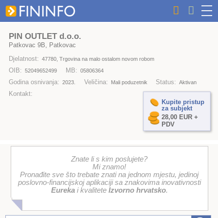
PIN OUTLET d.o.o.
Patkovac 9B, Patkovac
Djelatnost:
47780, Trgovina na malo ostalom novom robom
OIB:
MB:
52049652499
05806364
Godina osnivanja:
Veličina:
Status:
2023.
Mali poduzetnik
Aktivan
Kontakt:
Kupite pristup
za subjekt
28,00 EUR +
PDV
Znate li s kim poslujete?
Mi znamo!
Pronađite sve što trebate znati na jednom mjestu, jedinoj
poslovno-financijskoj aplikaciji sa znakovima inovativnosti
Eureka
i kvalitete
Izvorno hrvatsko
.