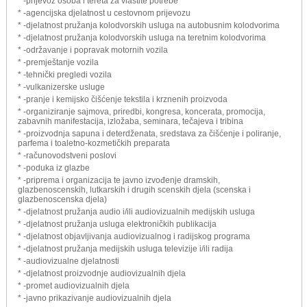
* -prijevoz osoba i tereta za vlastite potrebe
* -agencijska djelatnost u cestovnom prijevozu
* -djelatnost pružanja kolodvorskih usluga na autobusnim kolodvorima
* -djelatnost pružanja kolodvorskih usluga na teretnim kolodvorima
* -održavanje i popravak motornih vozila
* -premještanje vozila
* -tehnički pregledi vozila
* -vulkanizerske usluge
* -pranje i kemijsko čišćenje tekstila i krznenih proizvoda
* -organiziranje sajmova, priredbi, kongresa, koncerata, promocija,
zabavnih manifestacija, izložaba, seminara, tečajeva i tribina
* -proizvodnja sapuna i deterdženata, sredstava za čišćenje i poliranje,
parfema i toaletno-kozmetičkih preparata
* -računovodstveni poslovi
* -poduka iz glazbe
* -priprema i organizacija te javno izvođenje dramskih,
glazbenoscenskih, lutkarskih i drugih scenskih djela (scenska i
glazbenoscenska djela)
* -djelatnost pružanja audio i/ili audiovizualnih medijskih usluga
* -djelatnost pružanja usluga elektroničkih publikacija
* -djelatnost objavljivanja audiovizualnog i radijskog programa
* -djelatnost pružanja medijskih usluga televizije i/ili radija
* -audiovizualne djelatnosti
* -djelatnost proizvodnje audiovizualnih djela
* -promet audiovizualnih djela
* -javno prikazivanje audiovizualnih djela