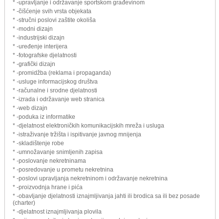
* -upravljanje i održavanje sportskom građevinom
* -čišćenje svih vrsta objekata
* -stručni poslovi zaštite okoliša
* -modni dizajn
* -industrijski dizajn
* -uređenje interijera
* -fotografske djelatnosti
* -grafički dizajn
* -promidžba (reklama i propaganda)
* -usluge informacijskog društva
* -računalne i srodne djelatnosti
* -izrada i održavanje web stranica
* -web dizajn
* -poduka iz informatike
* -djelatnost elektroničkih komunikacijskih mreža i usluga
* -istraživanje tržišta i ispitivanje javnog mnijenja
* -skladištenje robe
* -umnožavanje snimljenih zapisa
* -poslovanje nekretninama
* -posredovanje u prometu nekretnina
* -poslovi upravljanja nekretninom i održavanje nekretnina
* -proizvodnja hrane i pića
* -obavljanje djelatnosti iznajmljivanja jahti ili brodica sa ili bez posade
(charter)
* -djelatnost iznajmljivanja plovila