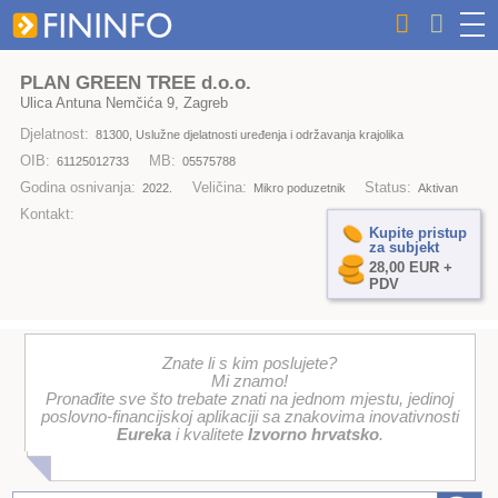
PLAN GREEN TREE d.o.o.
Ulica Antuna Nemčića 9, Zagreb
Djelatnost:
81300, Uslužne djelatnosti uređenja i održavanja krajolika
OIB:
MB:
61125012733
05575788
Godina osnivanja:
Veličina:
Status:
2022.
Mikro poduzetnik
Aktivan
Kontakt:
Kupite pristup
za subjekt
28,00 EUR +
PDV
Znate li s kim poslujete?
Mi znamo!
Pronađite sve što trebate znati na jednom mjestu, jedinoj
poslovno-financijskoj aplikaciji sa znakovima inovativnosti
Eureka
i kvalitete
Izvorno hrvatsko
.