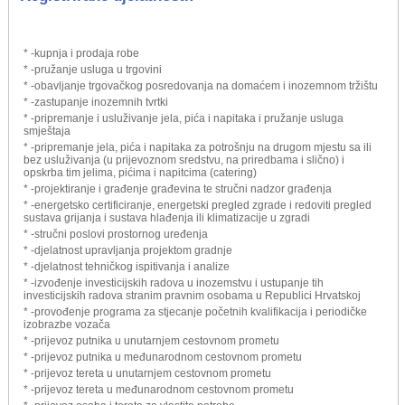
* -kupnja i prodaja robe
* -pružanje usluga u trgovini
* -obavljanje trgovačkog posredovanja na domaćem i inozemnom tržištu
* -zastupanje inozemnih tvrtki
* -pripremanje i usluživanje jela, pića i napitaka i pružanje usluga
smještaja
* -pripremanje jela, pića i napitaka za potrošnju na drugom mjestu sa ili
bez usluživanja (u prijevoznom sredstvu, na priredbama i slično) i
opskrba tim jelima, pićima i napitcima (catering)
* -projektiranje i građenje građevina te stručni nadzor građenja
* -energetsko certificiranje, energetski pregled zgrade i redoviti pregled
sustava grijanja i sustava hlađenja ili klimatizacije u zgradi
* -stručni poslovi prostornog uređenja
* -djelatnost upravljanja projektom gradnje
* -djelatnost tehničkog ispitivanja i analize
* -izvođenje investicijskih radova u inozemstvu i ustupanje tih
investicijskih radova stranim pravnim osobama u Republici Hrvatskoj
* -provođenje programa za stjecanje početnih kvalifikacija i periodičke
izobrazbe vozača
* -prijevoz putnika u unutarnjem cestovnom prometu
* -prijevoz putnika u međunarodnom cestovnom prometu
* -prijevoz tereta u unutarnjem cestovnom prometu
* -prijevoz tereta u međunarodnom cestovnom prometu