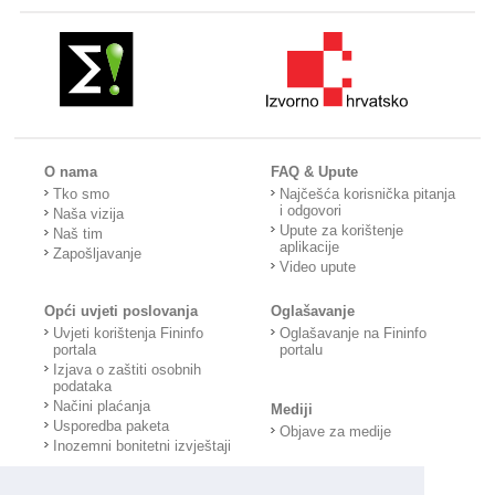
O nama
FAQ & Upute
Tko smo
Najčešća korisnička pitanja
i odgovori
Naša vizija
Upute za korištenje
Naš tim
aplikacije
Zapošljavanje
Video upute
Opći uvjeti poslovanja
Oglašavanje
Uvjeti korištenja Fininfo
Oglašavanje na Fininfo
portala
portalu
Izjava o zaštiti osobnih
podataka
Načini plaćanja
Mediji
Usporedba paketa
Objave za medije
Inozemni bonitetni izvještaji