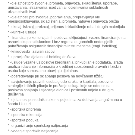
* -djelatnost proizvodnje, prometa, prijevoza, skladištenja, uporabe,
uništavanja, istraživanja, ispitivanja i ocjenjivanja sukladnosti
eksplozivnih tvari
* -djelatnosti proizvodnje, popravljanja, prepravljanja i/ili
onesposobljavanja, skladištenja, prometa, nabave i prijevoza oružja
* -ukrcaj, iskrcaj, prekrcaj, prijenos i skladištenje roba i drugih materijala
* -kurirske usluge
* -financiranje komercijalnih poslova, uključujući izvozno financiranje na
osnovi otkupa s diskontom i bez regresa dugoročnih nedospjelih
potraživanja osiguranih financijskim instrumentima (engl. forfeiting)
* -knjigoveški i završni radovi
* -upravljačke djelatnosti holding društava
* -usluge vezane uz poslove kreditiranja: prikupljanje podataka, izrada
analiza i davanje informacija o kreditnoj sposobnosti pravnih i fizičkih
osoba koje samostalno obavljaju djelatnost
* -posredovanje pri sklapanju poslova na novčanom tržištu
* -savjetovanje pravnih osoba glede strukture kapitala, poslovne
strategije i sličnih pitanja te pružanje usluga koje se odnose na
poslovna spajanja i stjecanje dionica i poslovnih udjela u drugim
društvima
* -djelatnost posrednika u korist pojedinca za dobivanja angažmana u
športu i kulturi
* -sportska priprema
* -sportska rekreacija
* -sportska poduka
* -organiziranje sportskog natjecanja
* -vođenje sportskih natjecanja