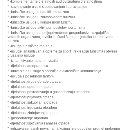
* -komplementarne djelatnosti audiovizualnim djelatnostima
* -savjetovanje u vezi s poslovanjem i upravljanjem
* -turističke usluge u nautičkom turizmu
* -turističke usluge u zdravstvenom turizmu
* -turističke usluge u kongresnom turizmu
* -turističke usluge aktivnog i pustolovnog turizma
* -turističke usluge na poljoprivrednom gospodarstvu, uzgajalištu
vodenih organizama, lovištu i u šumi šumoposjednika te ribolovnom
turizmu
* -usluge turističkog ronjenja
* -usluge iznajmljivanja opreme za šport i rekreaciju turistima i obveze
pružatelja usluge
* -iznajmljivanje motornih vozila
* -djelatnost autopraonica
* -univerzalne usluge s područja elektroničkih komunikacija
* -usluga s posebnom tarifom
* -djelatnost druge obrade otpada
* -djelatnost oporabe otpada
* -djelatnost posredovanja u gospodarenju otpadom
* -djelatnost prijevoza otpada
* -djelatnost sakupljanja otpada
* -djelatnost trgovanja otpadom
* -djelatnost zbrinjavanja otpada
* -gospodarenje otpadom
* -djelatnost ispitivanja i analize otpada
* -održavanje javnih površina na kojima nije dopušten promet motornim