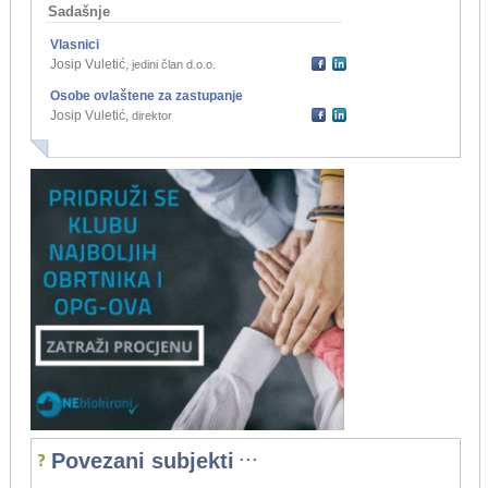
Sadašnje
Vlasnici
Josip Vuletić
,
jedini član d.o.o.
Osobe ovlaštene za zastupanje
Josip Vuletić
,
direktor
...
Povezani subjekti