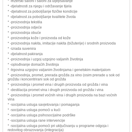
* -frizerski saloni i saloni za uljepšavanje
* -djelatnosti za njegu i održavanje tijela
* -djelatnost za poboljšanje fizičke kondicije
* -djelatnost za poboljšanje kvalitete života
* -proizvodnja tekstila
* -proizvodnja odjeće
* -proizvodnja obuće
* -proizvodnja kože i proizvoda od kože
* -proizvodnja nakita, imitacije nakita (bižuterije) i srodnih proizvoda
* -izrada suvenira
* -djelatnost pakiranja
* -proizvodnja i uzgoj uzgojno valjanih životinja
* -oplođivanje domaćih životinja
* -trgovina uzgojno valjanim životinjama i genetskim materijalom
* -proizvodnja, promet, prerada grožđa za vino (osim prerade u sok od
grožđa i koncentrirani sok od grožđa
* -proizvodnja i promet vina i drugih proizvoda od grožđa i vina
* -destilacija promet vina i drugih proizvoda od grožđa i vina
* -proizvodnja i promet voćnih vina i drugih proizvoda na bazi voćnih
vina
* -socijalna usluga savjetovanja i pomaganja
* -socijalna usluga pomoći u kući
* -socijalna usluga psihosocijalne podrške
* -socijalna usluga rane intervencije
* -socijalna usluga pomoći pri uključivanju u programe odgoja i
redovitog obrazovanja (integracija)