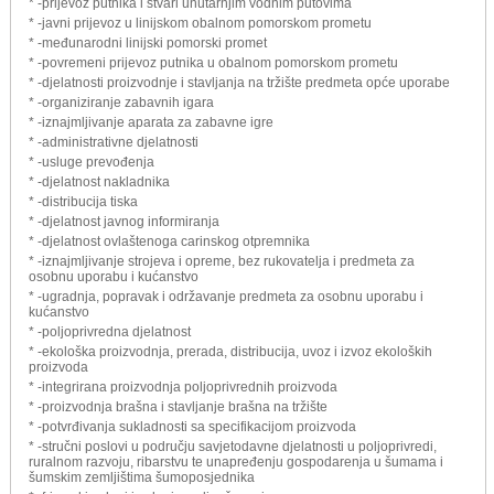
* -prijevoz putnika i stvari unutarnjim vodnim putovima
* -javni prijevoz u linijskom obalnom pomorskom prometu
* -međunarodni linijski pomorski promet
* -povremeni prijevoz putnika u obalnom pomorskom prometu
* -djelatnosti proizvodnje i stavljanja na tržište predmeta opće uporabe
* -organiziranje zabavnih igara
* -iznajmljivanje aparata za zabavne igre
* -administrativne djelatnosti
* -usluge prevođenja
* -djelatnost nakladnika
* -distribucija tiska
* -djelatnost javnog informiranja
* -djelatnost ovlaštenoga carinskog otpremnika
* -iznajmljivanje strojeva i opreme, bez rukovatelja i predmeta za
osobnu uporabu i kućanstvo
* -ugradnja, popravak i održavanje predmeta za osobnu uporabu i
kućanstvo
* -poljoprivredna djelatnost
* -ekološka proizvodnja, prerada, distribucija, uvoz i izvoz ekoloških
proizvoda
* -integrirana proizvodnja poljoprivrednih proizvoda
* -proizvodnja brašna i stavljanje brašna na tržište
* -potvrđivanja sukladnosti sa specifikacijom proizvoda
* -stručni poslovi u području savjetodavne djelatnosti u poljoprivredi,
ruralnom razvoju, ribarstvu te unapređenju gospodarenja u šumama i
šumskim zemljištima šumoposjednika