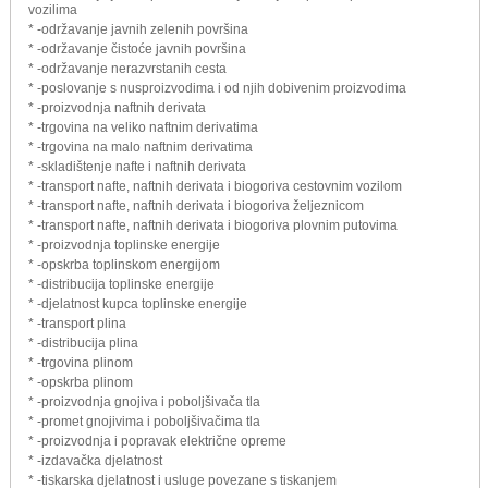
vozilima
* -održavanje javnih zelenih površina
* -održavanje čistoće javnih površina
* -održavanje nerazvrstanih cesta
* -poslovanje s nusproizvodima i od njih dobivenim proizvodima
* -proizvodnja naftnih derivata
* -trgovina na veliko naftnim derivatima
* -trgovina na malo naftnim derivatima
* -skladištenje nafte i naftnih derivata
* -transport nafte, naftnih derivata i biogoriva cestovnim vozilom
* -transport nafte, naftnih derivata i biogoriva željeznicom
* -transport nafte, naftnih derivata i biogoriva plovnim putovima
* -proizvodnja toplinske energije
* -opskrba toplinskom energijom
* -distribucija toplinske energije
* -djelatnost kupca toplinske energije
* -transport plina
* -distribucija plina
* -trgovina plinom
* -opskrba plinom
* -proizvodnja gnojiva i poboljšivača tla
* -promet gnojivima i poboljšivačima tla
* -proizvodnja i popravak električne opreme
* -izdavačka djelatnost
* -tiskarska djelatnost i usluge povezane s tiskanjem