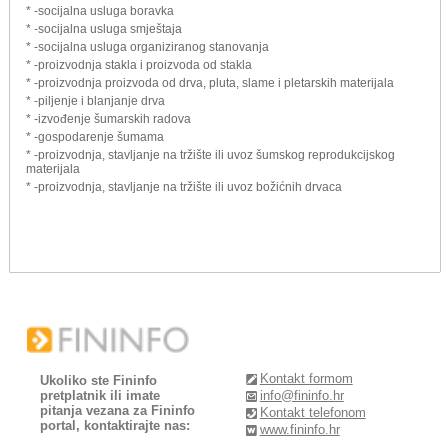
* -socijalna usluga boravka
* -socijalna usluga smještaja
* -socijalna usluga organiziranog stanovanja
* -proizvodnja stakla i proizvoda od stakla
* -proizvodnja proizvoda od drva, pluta, slame i pletarskih materijala
* -piljenje i blanjanje drva
* -izvođenje šumarskih radova
* -gospodarenje šumama
* -proizvodnja, stavljanje na tržište ili uvoz šumskog reprodukcijskog
materijala
* -proizvodnja, stavljanje na tržište ili uvoz božićnih drvaca
Kontakt formom
Ukoliko ste Fininfo
pretplatnik ili imate
info@fininfo.hr
pitanja vezana za Fininfo
Kontakt telefonom
portal, kontaktirajte nas:
www.fininfo.hr