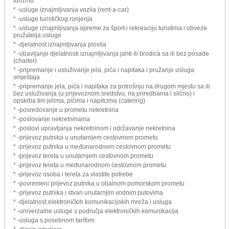
turizmu
* -usluge iznajmljivanja vozila (rent-a-car)
* -usluge turističkog ronjenja
* -usluge iznajmljivanja opreme za šport i rekreaciju turistima i obveze
pružatelja usluge
* -djelatnost iznajmljivanja plovila
* -obavljanje djelatnosti iznajmljivanja jahti ili brodica sa ili bez posade
(charter)
* -pripremanje i usluživanje jela, pića i napitaka i pružanje usluga
smještaja
* -pripremanje jela, pića i napitaka za potrošnju na drugom mjestu sa ili
bez usluživanja (u prijevoznom sredstvu, na priredbama i slično) i
opskrba tim jelima, pićima i napitcima (catering)
* -posredovanje u prometu nekretnina
* -poslovanje nekretninama
* -poslovi upravljanja nekretninom i održavanje nekretnina
* -prijevoz putnika u unutarnjem cestovnom prometu
* -prijevoz putnika u međunarodnom cestovnom prometu
* -prijevoz tereta u unutarnjem cestovnom prometu
* -prijevoz tereta u međunarodnom cestovnom prometu
* -prijevoz osoba i tereta za vlastite potrebe
* -povremeni prijevoz putnika u obalnom pomorskom prometu
* -prijevoz putnika i stvari unutarnjim vodnim putovima
* -djelatnost elektroničkih komunikacijskih mreža i usluga
* -univerzalne usluge s područja elektroničkih komunikacija
* -usluga s posebnom tarifom