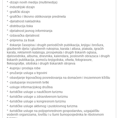
* -dizajn novih medija (multimedija)
* -industrijski dizajn
* -grafički dizajn
* -grafičko i likovno oblikovanje predmeta
* -djelatnost nakladnika
* -distribucija tiska
* -djelatnost javnog informiranja
* -izdavačka djelatnost
* -priprema za tisak
* -tiskanje časopisa i drugih periodičnih publikacija, knjiga i brošura,
glazbenih djela i glazbenih rukopisa, karata i atlasa, plakata, igraćih
karata, reklamnih kataloga, prospekata i drugih tiskanih oglasa,
djelovodnika, albuma, dnevnika, kalendara, poslovnih obrazaca i drugih
tiskanih publikacija, pomoću knjigotiska, ofseta, fotogravure,
fleksografije, sitotiska i drugih tiskarskih strojeva
* -kupnja i prodaja robe
* -pružanje usluga u trgovini
* -obavljanje trgovačkog posredovanja na domaćem i inozemnom tržištu
* -zastupanje inozemnih tvrtki
* -usluge informacijskog društva
* -turističke usluge u nautičkom turizmu
* -turističke usluge u zdravstvenom turizmu
* -turističke usluge u kongresnom turizmu
* -turističke usluge aktivnog i pustolovnog turizma
* -turističke usluge na poljoprivrednom gospodarstvu, uzgajalištu
vodenih organizama, lovištu i u šumi šumoposjednika te ribolovnom