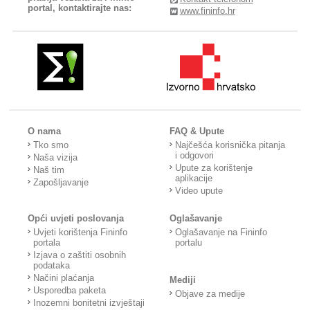
portal, kontaktirajte nas:
www.fininfo.hr
O nama
FAQ & Upute
Tko smo
Najčešća korisnička pitanja
i odgovori
Naša vizija
Upute za korištenje
Naš tim
aplikacije
Zapošljavanje
Video upute
Opći uvjeti poslovanja
Oglašavanje
Uvjeti korištenja Fininfo
Oglašavanje na Fininfo
portala
portalu
Izjava o zaštiti osobnih
podataka
Načini plaćanja
Mediji
Usporedba paketa
Objave za medije
Inozemni bonitetni izvještaji