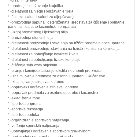
* -dizajn interijera
* -uređenje i održavanje krajolika
* -djelatnost za njegu i održavanje tijela
* -frizerski saloni i saloni za uljepšavanje
* -proizvodnja sapuna i deterdženata, sredstava za čišćenje i poliranje,
parfema i toaletno-kozmetičkih preparata
* -uzgoj aromatskog i ljekovitog bilja
* -proizvodnja eteričnih ulja
* -djelatnosti proizvodnje i stavljanja na tržište predmeta opće uporabe
* -djelatnosti proizvodnje, stavljanja na tržište i korištenja kemikalija
* -djelatnost za poboljšanje kvalitete života
* -djelatnost za poboljšanje fizičke kondicije
* -čišćenje svih vrsta objekata
* -pranje i kemijsko čišćenje tekstila i krznenih proizvoda
* -iznajmljivanje predmeta za osobnu upotrebu i kućanstvo
* -iznajmljivanje strojeva i opreme
* -popravak i održavanje strojeva i opreme
* -popravak predmeta za osobnu upotrebu i kućanstvo
* -skladištenje robe
* -sportska priprema
* -sportska rekreacija
* -sportska poduka
* -organiziranje sportskog natjecanja
* -vođenje sportskih natjecanja
* -upravljanje i održavanje sportskom građevinom
* -proizvodnja prehrambenih proizvoda