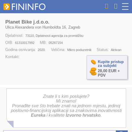
Planet Bike j.d.o.o.
Ulica Alexandera von Humboldta 16, Zagreb
Djelatnost:
73110, Djelatnosti agencija za promidžbu
OIB:
MB:
61310017992
05287154
Godina osnivanja:
Veličina:
Status:
2020.
Mikro poduzetnik
Aktivan
Kontakt:
Kupite pristup
za subjekt
28,00 EUR +
PDV
Znate li s kim poslujete?
Mi znamo!
Pronađite sve što trebate znati na jednom mjestu, jedinoj
poslovno-financijskoj aplikaciji sa znakovima inovativnosti
Eureka
i kvalitete
Izvorno hrvatsko
.