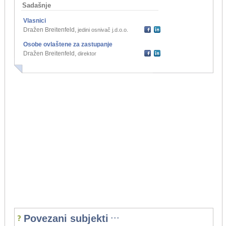
Sadašnje
Vlasnici
Dražen Breitenfeld
,
jedini osnivač j.d.o.o.
Osobe ovlaštene za zastupanje
Dražen Breitenfeld
,
direktor
...
Povezani subjekti