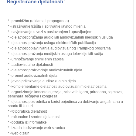
Registrirane djelatnosti:
* -promidžba (reklama i propaganda)
* -istraživanje tržišta i ispitivanje javnog mijenja
* -savjetovanje u vezi s poslovanjem i upravljanjem
* -djelatnost pružanja audio i/ili audiovizualnih medijskih usluga
* -djelatnost pružanja usluga elektroničkih publikacija
* -djelatnost objavljivanja audiovizualnog i radijskog programa
* -djelatnost pružanja medijskih usluga televizije i/ili radija
* -umnožavanje snimljenih zapisa
* -audiovizualne djelatnosti
* -djelatnost proizvodnje audiovizualnih djela
* -promet audiovizualnih djela
* -javno prikazivanje audiovizualnih djela
* -komplementarne djelatnosti audiovizualnim djelatnostima
* -organiziranje koncerata, revija, zabavnih igara, priredaba, sajmova,
seminara, tečajeva i kongresa
* -djelatnost posrednika u korist pojedinca za dobivanje angažmana u
sportu ili kulturi
* -fotografska djelatnost
* -računalne i srodne djelatnosti
* -poduka iz informatike
* -izrada i održavanje web stranica
* -web dizajn