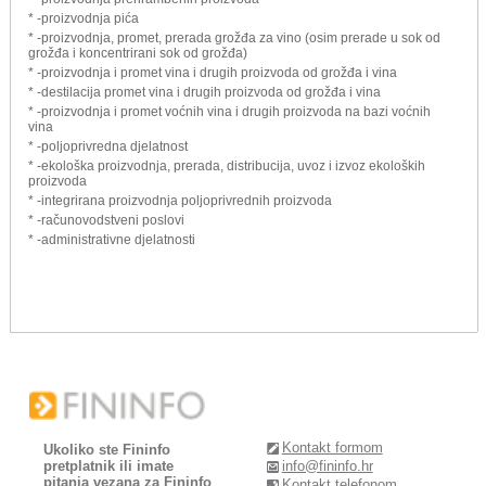
* -proizvodnja pića
* -proizvodnja, promet, prerada grožđa za vino (osim prerade u sok od
grožđa i koncentrirani sok od grožđa)
* -proizvodnja i promet vina i drugih proizvoda od grožđa i vina
* -destilacija promet vina i drugih proizvoda od grožđa i vina
* -proizvodnja i promet voćnih vina i drugih proizvoda na bazi voćnih
vina
* -poljoprivredna djelatnost
* -ekološka proizvodnja, prerada, distribucija, uvoz i izvoz ekoloških
proizvoda
* -integrirana proizvodnja poljoprivrednih proizvoda
* -računovodstveni poslovi
* -administrativne djelatnosti
Kontakt formom
Ukoliko ste Fininfo
pretplatnik ili imate
info@fininfo.hr
pitanja vezana za Fininfo
Kontakt telefonom