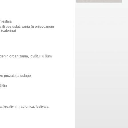
mještaja
a ili bez usluživanja (u prijevoznom
 (catering)
denih organizama, lovištu i u šumi
eze pružatelja usluge
žištu
 kreativnih radionica, festivala,