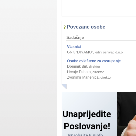
Povezane osobe
Sadašnje
Vlasnici
GNK "DINAMO"
,
jedini osnivač d.o.o.
Osobe ovlaštene za zastupanje
Dominik Birt
,
direktor
Hrvoje Puhalo
,
direktor
Zvonimir Manenica
,
direktor