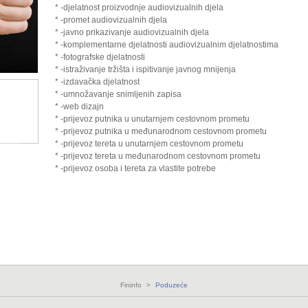
* -djelatnost proizvodnje audiovizualnih djela
* -promet audiovizualnih djela
* -javno prikazivanje audiovizualnih djela
* -komplementarne djelatnosti audiovizualnim djelatnostima
* -fotografske djelatnosti
* -istraživanje tržišta i ispitivanje javnog mnijenja
* -izdavačka djelatnost
* -umnožavanje snimljenih zapisa
* -web dizajn
* -prijevoz putnika u unutarnjem cestovnom prometu
* -prijevoz putnika u međunarodnom cestovnom prometu
* -prijevoz tereta u unutarnjem cestovnom prometu
* -prijevoz tereta u međunarodnom cestovnom prometu
* -prijevoz osoba i tereta za vlastite potrebe
Fininfo
>
Poduzeće