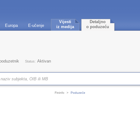
Vijesti
Detaljno
Europa
E-učenje
iz medija
o poduzeću
 poduzetnik
Aktivan
Status:
Fininfo
>
Poduzeće