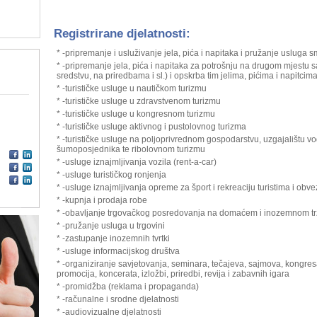
Registrirane djelatnosti:
* -pripremanje i usluživanje jela, pića i napitaka i pružanje usluga s
* -pripremanje jela, pića i napitaka za potrošnju na drugom mjestu s
sredstvu, na priredbama i sl.) i opskrba tim jelima, pićima i napitcima
* -turističke usluge u nautičkom turizmu
* -turističke usluge u zdravstvenom turizmu
* -turističke usluge u kongresnom turizmu
* -turističke usluge aktivnog i pustolovnog turizma
* -turističke usluge na poljoprivrednom gospodarstvu, uzgajalištu vo
šumoposjednika te ribolovnom turizmu
* -usluge iznajmljivanja vozila (rent-a-car)
* -usluge turističkog ronjenja
* -usluge iznajmljivanja opreme za šport i rekreaciju turistima i obv
* -kupnja i prodaja robe
* -obavljanje trgovačkog posredovanja na domaćem i inozemnom tr
* -pružanje usluga u trgovini
* -zastupanje inozemnih tvrtki
* -usluge informacijskog društva
* -organiziranje savjetovanja, seminara, tečajeva, sajmova, kongresa,
promocija, koncerata, izložbi, priredbi, revija i zabavnih igara
* -promidžba (reklama i propaganda)
* -računalne i srodne djelatnosti
* -audiovizualne djelatnosti