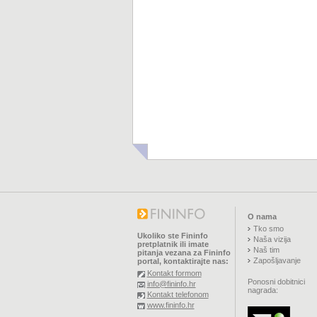
O nama
Tko smo
Ukoliko ste Fininfo
Naša vizija
pretplatnik ili imate
Naš tim
pitanja vezana za Fininfo
Zapošljavanje
portal, kontaktirajte nas:
Kontakt formom
Ponosni dobitnici
info@fininfo.hr
nagrada:
Kontakt telefonom
www.fininfo.hr