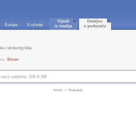
Vijesti
Detaljno
Europa
E-učenje
iz medija
o poduzeću
a i ukrasnog bilja
Brisan
tus:
Fininfo
>
Poduzeće