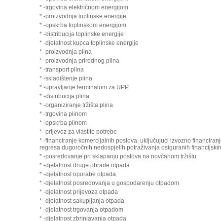
* -trgovina električnom energijom
* -proizvodnja toplinske energije
* -opskrba toplinskom energijom
* -distribucija toplinske energije
* -djelatnost kupca toplinske energije
* -proizvodnja plina
* -proizvodnja prirodnog plina
* -transport plina
* -skladištenje plina
* -upravljanje terminalom za UPP
* -distribucija plina
* -organiziranje tržišta plina
* -trgovina plinom
* -opskrba plinom
* -prijevoz za vlastite potrebe
* -financiranje komercijalnih poslova, uključujući izvozno financira
regresa dugoročnih nedospjelih potraživanja osiguranih financijskim 
* -posredovanje pri sklapanju poslova na novčanom tržištu
* -djelatnost druge obrade otpada
* -djelatnost oporabe otpada
* -djelatnost posredovanja u gospodarenju otpadom
* -djelatnost prijevoza otpada
* -djelatnost sakupljanja otpada
* -djelatnost trgovanja otpadom
* -djelatnost zbrinjavanja otpada