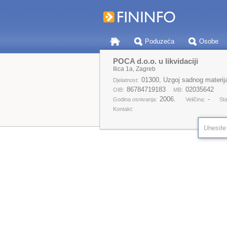
Poduzeća
Osobe
POCA d.o.o. u likvidaciji
Ilica 1a, Zagreb
01300, Uzgoj sadnog materijal
Djelatnost:
86784719183
02035642
OIB:
MB:
2006.
-
Godina osnivanja:
Veličina:
Sta
Kontakt: