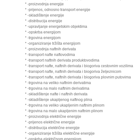
* -proizvodnja energije
* -prijenos, odnosno transport energije
* -skladištenje energije
* -distribucija energije
* -upravljanje energetskim objektima
* -opskrba energijom
* -trgovina energijom
* -organiziranje tržišta energijom
* -proizvodnja naftnih derivata
* -transport nafte naftovodima
* -transport naftnih derivata produktovodima
* -transport nafte, naftnih derivata i biogoriva cestovnim vozilima
* -transport nafte, naftnih derivata i biogoriva željeznicom
* -transport nafte, naftnih derivata i biogoriva plovnim putovima
* -trgovina na veliko naftnim derivatima
* -trgovina na malo naftnim derivatima
* -skladištenje nafte i naftnih derivata
* -skladištenje ukapljenog naftnog plina
* -trgovina na veliko ukapljenim naftnim plinom
* -trgovina na malo ukapljenim naftnim plinom
* -proizvodnja električne energije
* -prijenos električne energije
* -distribucija električne energije
* -organiziranje tržišta električne energije
* -opskrba električnom energijom