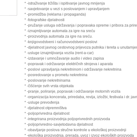
* -istraživanje tržišta i ispitivanje javnog mnijenja
* -savjetovanje u vezi s poslovanjem i upravljanjem
* -promidžba (reklama i propaganda)
* -fotografske djelatnosti
* -pružanje usluga održavanja i popravaka opreme i pribora za prire
* -iznajmljivanje automata za igre na sreću
* -proizvodnja automata za igre na sreću.
* -knjigovodstveni i računovodstveni poslovi
* -djelatnost javnog cestovnog prijevoza putnika i tereta u unutar
* -usluge iznajmljivanja vozila (rent-a-car)
* -izdavanje i umnožavanje audio i video zapisa
* -popravak i održavanje električnih strojeva i aparata
* -poslovi upravljanja nekretninom i održavanje nekretnina
* -posredovanje u prometu nekretnina
* -poslovanje nekretninama
* -čišćenje svih vrsta objekata
* -pranje, poliranje, popravak i održavanje motornih vozila
* -organizacija koncerata, priredaba, revija, izložbi, festivala i dr. jav
* -usluge prevođenja
* -djelatnost otpremništva
* -poljoprivredna djelatnost
* -integrirana proizvodnja poljoprivrednih proizvoda
* -poljoprivredno-savjetodavna djelatnost
* -obavljanje poslova stručne kontrole u ekološkoj proizvodnji
* -ekološka proizvodnja, prerada, uvoz i izvoz ekoloških proizvoda