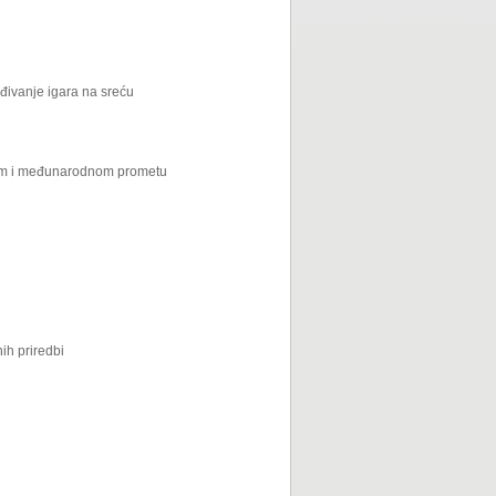
đivanje igara na sreću
njem i međunarodnom prometu
nih priredbi