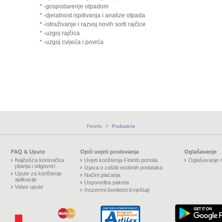
* -gospodarenje otpadom
* -djelatnost ispitivanja i analize otpada
* -istraživanje i razvoj novih sorti rajčice
* -uzgoj rajčica
* -uzgoj cvijeća i povrća
Fininfo
>
Poduzeće
FAQ & Upute
Opći uvjeti poslovanja
Oglašavanje
Najčešća korisnička
Uvjeti korištenja Fininfo portala
Oglašavanje n
pitanja i odgovori
Izjava o zaštiti osobnih podataka
Upute za korištenje
Načini plaćanja
aplikacije
Usporedba paketa
Video upute
Inozemni bonitetni izvještaji