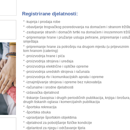
Registrirane djelatnosti:
* -kupnja i prodaja robe
* -obavljanje trogvačkog posredovanja na domaćem i stranom tržišt
* -zastupanje stranih i domaćih tvrtki na domaćem i inozemnom tržiš
* -pripremanje hrane i pružanje usluga pehrane, pripremanje i usluž
smještaja
* -pripremanje hrane za potrošnju na drugom mjestu (u prijevoznim s
tom hranom (catering)
* -proizvodnja hrane i pića
* -proizvodnja strojeva i uređaja
* -proizvodnja električne i optičke opreme
* -proizvodnja uredskih strojeva i računala
* -proizvodnja rtv i komunikacijskih aprata i opreme
* -iznajmljivanje strojeva i opreme bez rukovatelja
* -računalne i srodne djelatnosti
* -izdavačka djelatnost
* -tiskanje časopisa i drugih periodičnih publikacija, knjiga i brošur
drugih tiskanih oglasa i komercijalnih publikacija
* -športska rekreacija
* -športska obuka
* -upravljanje športskim objektima
* -djelatnost za poboljšanje fizičke kondicije
* -djelantost za njegu i održavanje tijela