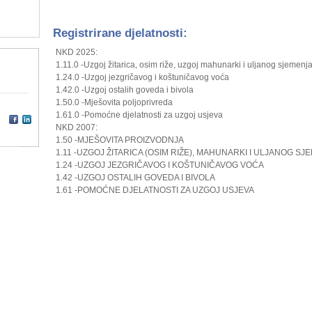
Registrirane djelatnosti:
NKD 2025:
1.11.0 -Uzgoj žitarica, osim riže, uzgoj mahunarki i uljanog sjemenj
1.24.0 -Uzgoj jezgričavog i koštuničavog voća
1.42.0 -Uzgoj ostalih goveda i bivola
1.50.0 -Mješovita poljoprivreda
1.61.0 -Pomoćne djelatnosti za uzgoj usjeva
NKD 2007:
1.50 -MJEŠOVITA PROIZVODNJA
1.11 -UZGOJ ŽITARICA (OSIM RIŽE), MAHUNARKI I ULJANOG SJ
1.24 -UZGOJ JEZGRIČAVOG I KOŠTUNIČAVOG VOĆA
1.42 -UZGOJ OSTALIH GOVEDA I BIVOLA
1.61 -POMOĆNE DJELATNOSTI ZA UZGOJ USJEVA