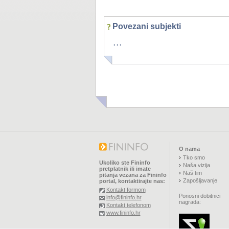
Povezani subjekti
...
O nama
Tko smo
Ukoliko ste Fininfo
Naša vizija
pretplatnik ili imate
Naš tim
pitanja vezana za Fininfo
Zapošljavanje
portal, kontaktirajte nas:
Kontakt formom
Ponosni dobitnici
info@fininfo.hr
nagrada:
Kontakt telefonom
www.fininfo.hr