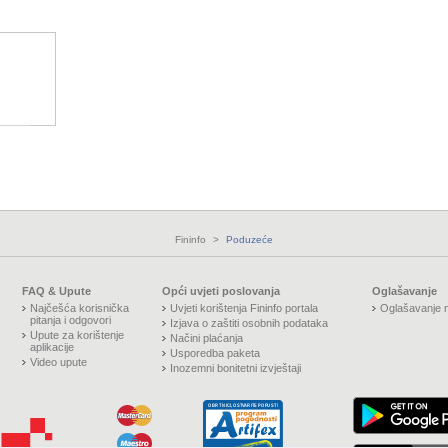
Fininfo
>
Poduzeće
FAQ & Upute
Opći uvjeti poslovanja
Oglašavanje
Najčešća korisnička
Uvjeti korištenja Fininfo portala
Oglašavanje n
pitanja i odgovori
Izjava o zaštiti osobnih podataka
Upute za korištenje
Načini plaćanja
aplikacije
Usporedba paketa
Video upute
Inozemni bonitetni izvještaji