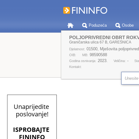
Poduzeća
Osobe
POLJOPRIVREDNI OBRT ROKV
Graničarska ulica 67 B, GAREŠNICA
01500, Mješovita poljoprivre
Djelatnost:
98590588
OIB:
MB:
2023.
-
Godina osnivanja:
Veličina:
Sta
Kontakt: