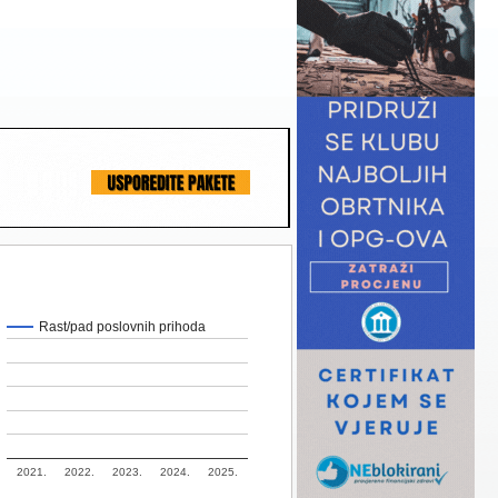
Rast/pad poslovnih prihoda
2021.
2022.
2023.
2024.
2025.