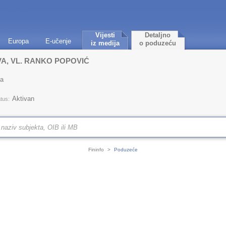
Vijesti
Detaljno
Europa
E-učenje
iz medija
o poduzeću
A, VL. RANKO POPOVIĆ
da
Aktivan
tus:
Fininfo
>
Poduzeće