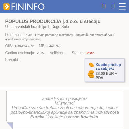
POPULUS PRODUKCIJA j.d.o.o. u stečaju
Ulica hrvatskih branitelja 1, Dugo Selo
Djelatnost:
90399, Ostale pomoćne djelatnosti u umjetničkom stvaralaštvu i
izvedbenim umjetnostima
OIB:
MB:
46841246872
04415973
Godina osnivanja:
Veličina:
Status:
2015.
-
Brisan
Kontakt:
Kupite pristup
za subjekt
28,00 EUR +
PDV
Znate li s kim poslujete?
Mi znamo!
Pronađite sve što trebate znati na jednom mjestu, jedinoj
poslovno-financijskoj aplikaciji sa znakovima inovativnosti
Eureka
i kvalitete
Izvorno hrvatsko
.