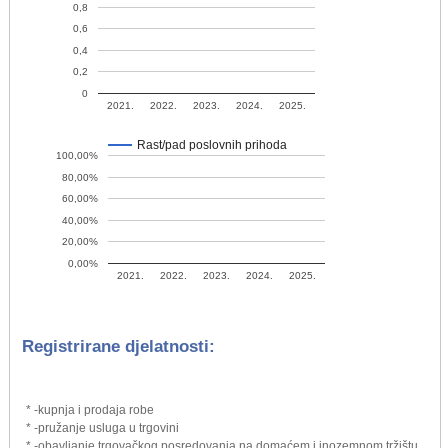
0,8
0,6
0,4
0,2
0
2021.
2022.
2023.
2024.
2025.
Rast/pad poslovnih prihoda
100,00%
80,00%
60,00%
40,00%
20,00%
0,00%
2021.
2022.
2023.
2024.
2025.
Registrirane djelatnosti:
* -kupnja i prodaja robe
* -pružanje usluga u trgovini
* -obavljanje trgovačkog posredovanja na domaćem i inozemnom tržištu