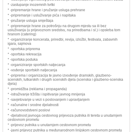
* -zastupanje inozemnih tvrtki
* -pripremanje hrane i pružanje usluga prehrane
* -pripremanje i usluživanje pića i napitaka
* -pružanje usluga smještaja
* -pripremanje hrane za potrošnju na drugom mjestu sa ili bez
usluživanja (u prijevoznom sredstvu, na priredbama i sl.) i opskrba tom
hranom (catering)
* -organiziranje koncerata, priredbi, revija, izložbi, festivala, zabavnih
igara, sajmova
* -sportska priprema
* -sportska rekreacija
* -sportska poduka
* -organiziranje sportskih natjecanja
* -vođenje sportskih natjecanja
* -priprema i organizacija te javno izvođenje dramskih, glazbeno-
scenskih, lutkarskih i drugih scenskih djela (scenska i glazbeno-scenska
djela)
* -promidžba (reklama i propaganda)
* -istraživanje tržišta i ispitivanje javnog mnijenja
* -savjetovanje u vezi s poslovanjem i upravljanjem
* -računalne i srodne djelatnosti
* -računovodstveni poslovi
* -djelatnost javnoga cestovnog prijevoza putnika ili tereta u unutarnjem
cestovnom prometu
* -prijevoz putnika u unutarnjem cestovnom prometu
* -javni prijevoz putnika u međunarodnom linijskom cestovnom prometu