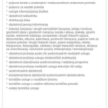
* -prijevoz tereta u unutarnjem i međunarodnom cestovnom prometu
* -prijevoz za vlastite potrebe
* -usluge informacijskog društva
* -djelatnost nakladnika
* -distribucija tiska
* -djelatnost javnog informiranja
* -tiskanje časopisa i drugih periodičkih časopisa, knjiga i brošura,
glazbenih djela i glazbenih rukopisa, karata i atlasa, plakata, igraćih
karata, reklamnih kataloga, prospekata i drugih tiskanih oglasa,
djelovodnika, albuma, kalendara, poslovnih obrazaca, papirne robe za
osobne potrebe i drugih tiskanih stvari, putem knjigotiska, ofseta,
fotogravure, fleksografije, sitotiska i drugih tiskarskih strojeva, strojeva
za umnožavanje, računalnih pisača, fotokopiranja i termokopiranja
* -djelatnost pružanja audio i/ili audiovizualnih medijskih usluga
* -djelatnost pružanja usluga elektroničkih publikacija
* -djelatnost objavljivanja audiovizualnog i radijskog programa
* -djelatnost pružanja medijskih usluga televizije i/ili radija
* -audiovizualne djelatnosti
* -komplementarne djelatnosti audiovizualnim djelatnostima
* -turističke usluge u nautičkom turizmu
* -turističke usluge u ostalim oblicima turističke ponude
* -ostale turističke usluge